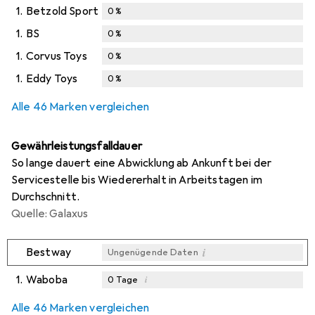
1.
Betzold Sport
0
%
1.
BS
0
%
1.
Corvus Toys
0
%
1.
Eddy Toys
0
%
Alle 46 Marken vergleichen
Gewährleistungsfalldauer
So lange dauert eine Abwicklung ab Ankunft bei der
Servicestelle bis Wiedererhalt in Arbeitstagen im
Durchschnitt.
Quelle: Galaxus
i
Bestway
Ungenügende Daten
1.
Waboba
i
0
Tage
i
i
i
Ungenügende Daten
Ungenügende Daten
Ungenügende Daten
Alle 46 Marken vergleichen