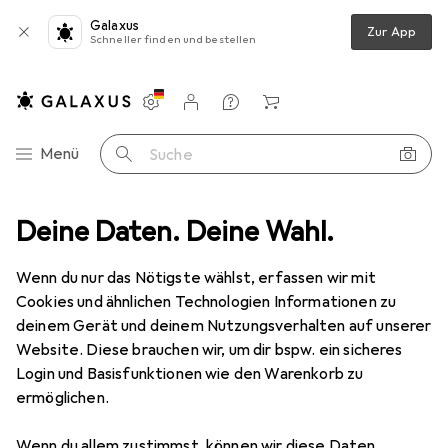
Galaxus
Zur App
Schneller finden und bestellen
Einstellungen
Kundenkonto
Vergleichslisten
Merklisten
Warenkorb
Navigation nach Kategorien
Menü
Suche
Gartenspielzeug
Deine Daten. Deine Wahl.
Wurfspiel
Bestway Beach Ball Princess 51cm
Wenn du nur das Nötigste wählst, erfassen wir mit
Cookies und ähnlichen Technologien Informationen zu
15 Bilder
deinem Gerät und deinem Nutzungsverhalten auf unserer
Website. Diese brauchen wir, um dir bspw. ein sicheres
EUR
11,99
Login und Basisfunktionen wie den Warenkorb zu
Bestway
Beach Ball Princess 51cm
ermöglichen.
Preis in EUR inkl. MwSt.
Wenn du allem zustimmst, können wir diese Daten