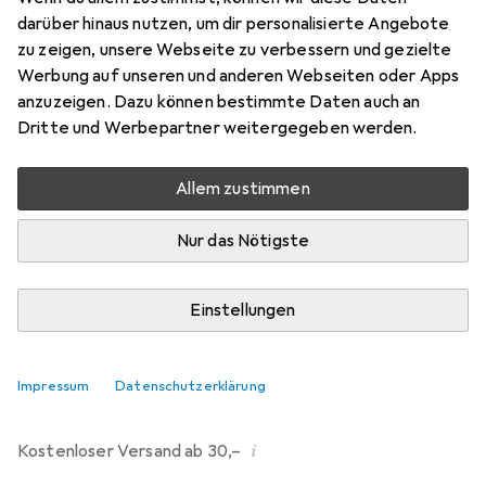
darüber hinaus nutzen, um dir personalisierte Angebote
Marke
Bewertungen
zu zeigen, unsere Webseite zu verbessern und gezielte
Mehr von Bestway
Werbung auf unseren und anderen Webseiten oder Apps
anzuzeigen. Dazu können bestimmte Daten auch an
Dritte und Werbepartner weitergegeben werden.
Zwischen Do, 13.8. und Fr, 14.8. geliefert
Mehr als 10 Stück an Lager beim Drittanbieter
Allem zustimmen
Lieferort angeben für genaue Lieferzeit
Nur das Nötigste
i
Angebot von
StockNet Connect
FR
Einstellungen
In den Warenkorb
Impressum
Datenschutzerklärung
Vergleichen
Merken
i
Kostenloser Versand ab 30,–