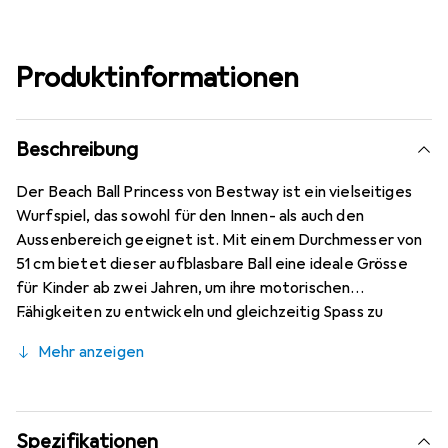
Produktinformationen
Beschreibung
Der Beach Ball Princess von Bestway ist ein vielseitiges
Wurfspiel, das sowohl für den Innen- als auch den
Aussenbereich geeignet ist. Mit einem Durchmesser von
51 cm bietet dieser aufblasbare Ball eine ideale Grösse
für Kinder ab zwei Jahren, um ihre motorischen
Fähigkeiten zu entwickeln und gleichzeitig Spass zu
haben. Hergestellt aus strapazierfähigem Vinyl, ist der
Mehr anzeigen
Ball robust und langlebig, was ihn perfekt für den Einsatz
im Garten, am Strand oder im Schwimmbad macht. Die
mehrfarbige Gestaltung, die unter anderem in Grün, Pink,
Weiss und Rot erhältlich ist, sorgt für eine ansprechende
Spezifikationen