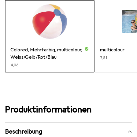
Colored, Mehrfarbig, multicolour,
multicolour
Weiss/Gelb/Rot/Blau
EUR
7,51
EUR
4,96
Produktinformationen
Beschreibung