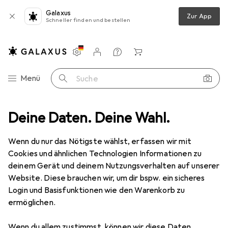
Galaxus
Zur App
Schneller finden und bestellen
Einstellungen
Kundenkonto
Vergleichslisten
Merklisten
Warenkorb
Navigation nach Kategorien
Menü
Suche
or Spiele
Deine Daten. Deine Wahl.
Gartenspielzeug
Wasserball
Bestway Beach Ball
Wenn du nur das Nötigste wählst, erfassen wir mit
Cookies und ähnlichen Technologien Informationen zu
16 Bilder
deinem Gerät und deinem Nutzungsverhalten auf unserer
Website. Diese brauchen wir, um dir bspw. ein sicheres
EUR
4,96
Login und Basisfunktionen wie den Warenkorb zu
Bestway
Beach Ball
ermöglichen.
Preis in EUR inkl. MwSt.
Wenn du allem zustimmst, können wir diese Daten