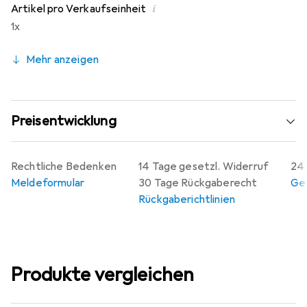
i
Artikel pro Verkaufseinheit
1x
Mehr anzeigen
Preisentwicklung
Rechtliche Bedenken
14 Tage gesetzl. Widerruf
24 
Meldeformular
30 Tage Rückgaberecht
Gew
Rückgaberichtlinien
Produkte vergleichen