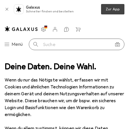
Galaxus
Zur App
Schneller finden und bestellen
Einstellungen
Kundenkonto
Vergleichslisten
Merklisten
Warenkorb
Navigation nach Kategorien
Menü
Suche
Bügelperlen
Deine Daten. Deine Wahl.
Creativ Company Bügelperlen Platten Sechseck Weiss
Wenn du nur das Nötigste wählst, erfassen wir mit
Cookies und ähnlichen Technologien Informationen zu
3 Bilder
deinem Gerät und deinem Nutzungsverhalten auf unserer
Website. Diese brauchen wir, um dir bspw. ein sicheres
MENGENRABATT
Login und Basisfunktionen wie den Warenkorb zu
ermöglichen.
EUR
6,58
Spare
EUR
1,36
Creativ Company
Bügelperlen Platten
Wenn du allem zustimmst, können wir diese Daten