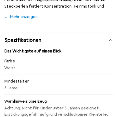
Perlenkunst mit Bügelperlen in Midigrösse. Basteln mit
Steckperlen fördert Konzentration, Feinmotorik und
Kreativität auf spielerische Art und Weise. Hergestellt
Mehr anzeigen
aus biologisch abbaubarem Material Biodolomer trägt es
zur Reduzierung von CO₂ in der Atmosphäre bei und wirkt
der globalen Erwärmung entgegen.
Spezifikationen
Das Wichtigste auf einen Blick
Farbe
Weiss
Mindestalter
3 Jahre
Warnhinweis Spielzeug
Achtung: Nicht für Kinder unter 3 Jahren geeignet.
Erstickungsgefahr aufgrund verschluckbarer Kleinteile.