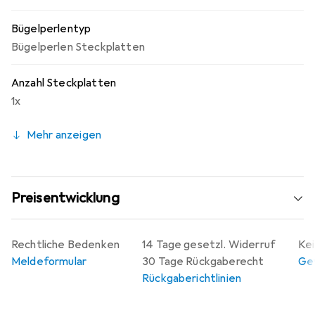
Bügelperlentyp
Bügelperlen Steckplatten
Anzahl Steckplatten
1x
Mehr anzeigen
Preisentwicklung
Rechtliche Bedenken
14 Tage gesetzl. Widerruf
Kei
Meldeformular
30 Tage Rückgaberecht
Gew
Rückgaberichtlinien