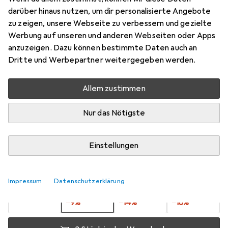
Sechseck Weiss
darüber hinaus nutzen, um dir personalisierte Angebote
zu zeigen, unsere Webseite zu verbessern und gezielte
Preis in EUR inkl. MwSt.
Werbung auf unseren und anderen Webseiten oder Apps
anzuzeigen. Dazu können bestimmte Daten auch an
Dritte und Werbepartner weitergegeben werden.
Marke
Bewertungen
Mehr von Creativ
24
Company
Allem zustimmen
Nur das Nötigste
Mi, 12.8. geliefert
Mehr als 10 Stück an Lager beim Lieferanten
Einstellungen
Lieferort angeben für genaue Lieferzeit
1 Stück
2 Stück
3 Stück
4 Stück
Impressum
Datenschutzerklärung
EUR
7,26
EUR
6,58
EUR
6,27
EUR
5,93
pro Stück
pro Stück
pro Stück
pro Stück
−
9
%
−
14
%
−
18
%