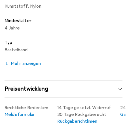
Glasperlen auffädeln möchten, sollten Sie den noch
Kunststoff
,
Nylon
festeren Schmuckdraht für Ihre kreativen
Schmuckprojekte in Betracht ziehen.
Mindestalter
4 Jahre
Typ
Bastelband
Mehr anzeigen
Preisentwicklung
Rechtliche Bedenken
14 Tage gesetzl. Widerruf
24 
Meldeformular
30 Tage Rückgaberecht
Gew
Rückgaberichtlinien