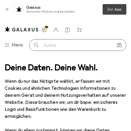
Galaxus
Zur App
Schneller finden und bestellen
Einstellungen
Kundenkonto
Vergleichslisten
Merklisten
Warenkorb
Navigation nach Kategorien
Menü
Suche
erial
Deine Daten. Deine Wahl.
Weiteres Bastelmaterial
Creativ Company Schmuckband
Wenn du nur das Nötigste wählst, erfassen wir mit
Cookies und ähnlichen Technologien Informationen zu
4 Bilder
deinem Gerät und deinem Nutzungsverhalten auf unserer
Website. Diese brauchen wir, um dir bspw. ein sicheres
MENGENRABATT
Login und Basisfunktionen wie den Warenkorb zu
ermöglichen.
EUR
7,60
Spare
EUR
3,06
Creativ Company
Schmuckband
Wenn du allem zustimmst, können wir diese Daten