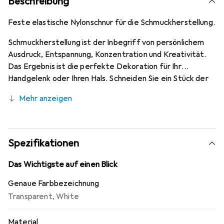
Beschreibung
Feste elastische Nylonschnur für die Schmuckherstellung.
Schmuckherstellung ist der Inbegriff von persönlichem
Ausdruck, Entspannung, Konzentration und Kreativität.
Das Ergebnis ist die perfekte Dekoration für Ihr
Handgelenk oder Ihren Hals. Schneiden Sie ein Stück der
einfachen und unkomplizierten Nylonschnur ab und
Mehr anzeigen
beginnen Sie mit Ihren eigenen Kreationen. Mit bunten
Perlen und weichen Federn können Kinder wie
Erwachsene ihre Kreativität auf vielfältige Weise zum
Ausdruck bringen. Von einem femininen und schlichten
Spezifikationen
Perlenarmband bis zur eleganten oder rustikalen
Halskette – die Möglichkeiten sind unbegrenzt, wenn Sie
Das Wichtigste auf einen Blick
eine elastische Nylonschnur und dekorative Accessoires
Genaue Farbbezeichnung
zur Hand haben. Achten Sie bei der Auswahl der Perlen
Transparent
,
White
darauf, dass die elastische Schnur den richtigen
Durchmesser für das Loch in den Perlen hat. Die
Material
elastische Schnur ist fest, aber wenn Sie viele grosse