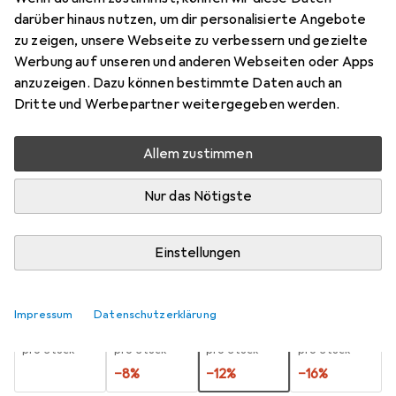
darüber hinaus nutzen, um dir personalisierte Angebote
Preis in EUR inkl. MwSt.
zu zeigen, unsere Webseite zu verbessern und gezielte
Werbung auf unseren und anderen Webseiten oder Apps
Marke
Bewertungen
anzuzeigen. Dazu können bestimmte Daten auch an
Mehr von Creativ
7
Dritte und Werbepartner weitergegeben werden.
Company
Allem zustimmen
Zwischen Fr, 21.8. und Fr, 28.8. geliefert
Nur das Nötigste
Mehr als 10 Stück an Lager beim Lieferanten
Benachrichtigen, wenn schneller verfügbar
Einstellungen
Lieferort angeben für genaue Lieferzeit
Impressum
Datenschutzerklärung
1 Stück
2 Stück
3 Stück
4 Stück
EUR
8,62
EUR
7,93
EUR
7,60
EUR
7,26
pro Stück
pro Stück
pro Stück
pro Stück
−
8
%
−
12
%
−
16
%