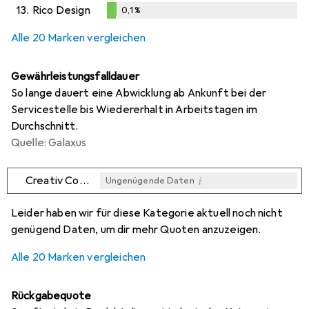
0,1
%
13.
Rico Design
0,1
%
0,1
%
Alle 20 Marken vergleichen
Gewährleistungsfalldauer
So lange dauert eine Abwicklung ab Ankunft bei der
Servicestelle bis Wiedererhalt in Arbeitstagen im
Durchschnitt.
Quelle: Galaxus
i
Creativ Company
Ungenügende Daten
i
i
i
i
Ungenügende Daten
Ungenügende Daten
Ungenügende Daten
Ungenügende Daten
Leider haben wir für diese Kategorie aktuell noch nicht
genügend Daten, um dir mehr Quoten anzuzeigen.
Alle 20 Marken vergleichen
Rückgabequote