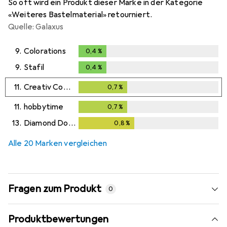
So oft wird ein Produkt dieser Marke in der Kategorie
«Weiteres Bastelmaterial» retourniert.
Quelle: Galaxus
9.
Colorations
0,4
%
0,4
%
9.
Stafil
0,4
%
0,4
%
11.
Creativ Company
0,7
%
0,7
%
11.
hobbytime
0,7
%
0,7
%
13.
Diamond Dotz
0,8
%
0,8
%
Alle 20 Marken vergleichen
Fragen zum Produkt
0
Produktbewertungen