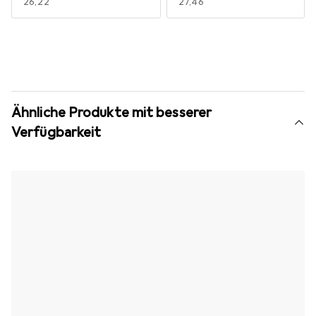
EUR
26,22
EUR
27,46
Ähnliche Produkte mit besserer
Verfügbarkeit