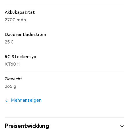
Akkukapazität
2700 mAh
Dauerentladestrom
25 C
RC Steckertyp
XT60H
Gewicht
265 g
Mehr anzeigen
Preisentwicklung