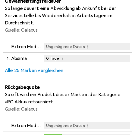
Gewährleistungsfalldauer
So lange dauert eine Abwicklung ab Ankunft bei der
Servicestelle bis Wiedererhalt in Arbeitstagen im
Durchschnitt.
Quelle: Galaxus
i
Extron Modellbau
Ungenügende Daten
1.
Absima
i
0
Tage
i
i
i
Ungenügende Daten
Ungenügende Daten
Ungenügende Daten
Alle 25 Marken vergleichen
Rückgabequote
So oft wird ein Produkt dieser Marke in der Kategorie
«RC Akku» retourniert.
Quelle: Galaxus
i
Extron Modellbau
Ungenügende Daten