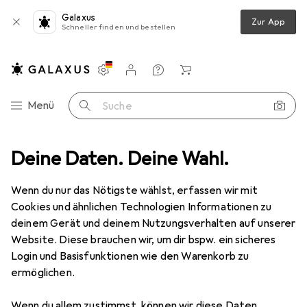
Galaxus
Zur App
Schneller finden und bestellen
Einstellungen
Kundenkonto
Vergleichslisten
Merklisten
Warenkorb
Navigation nach Kategorien
Menü
Suche
Deine Daten. Deine Wahl.
Extron Modellbau LiPo Pack Extron X2 2700 mAh 14,8V 25C (XT60)
Wenn du nur das Nötigste wählst, erfassen wir mit
Cookies und ähnlichen Technologien Informationen zu
2 Bilder
deinem Gerät und deinem Nutzungsverhalten auf unserer
Extron Modellbau
LiPo Pack Extron X2
Website. Diese brauchen wir, um dir bspw. ein sicheres
2700 mAh 14,8V 25C (XT60)
Login und Basisfunktionen wie den Warenkorb zu
ermöglichen.
2700 mAh, 14.80 V
Wenn du allem zustimmst, können wir diese Daten