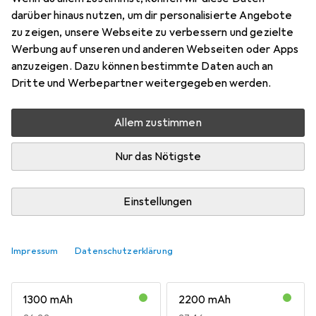
Marke
Bewertungen
darüber hinaus nutzen, um dir personalisierte Angebote
Mehr von Extron
zu zeigen, unsere Webseite zu verbessern und gezielte
Modellbau
Werbung auf unseren und anderen Webseiten oder Apps
anzuzeigen. Dazu können bestimmte Daten auch an
Dritte und Werbepartner weitergegeben werden.
Aktuell nicht lieferbar
Benachrichtigen, wenn lieferbar
Allem zustimmen
Nur das Nötigste
Vergleichen
Merken
Einstellungen
i
Kostenloser Versand ab 30,–
Impressum
Datenschutzerklärung
Kapazität
2
1300 mAh
2200 mAh