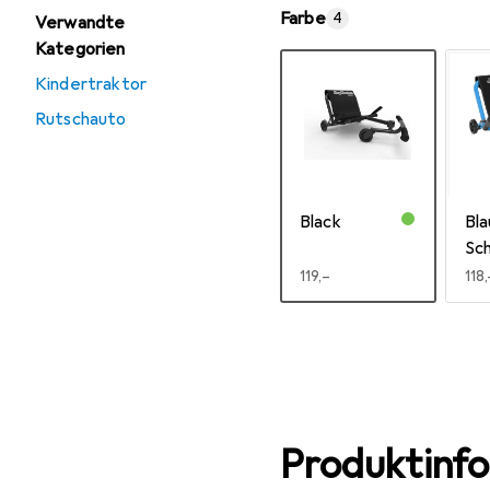
Farbe
4
Verwandte
Kategorien
Kindertraktor
Rutschauto
Black
Bla
Sc
EUR
119,–
EU
118,
Mehr anzeigen
Produktinf