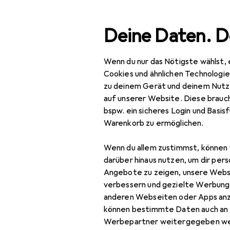
Suche
Deine Daten. D
Wenn du nur das Nötigste wählst, 
Navigation nach Kategorien
Gesamtsortiment
Spie
Gesamtsortiment
Cookies und ähnlichen Technologi
zu deinem Gerät und deinem Nutz
Spielzeug
auf unserer Website. Diese brauch
bspw. ein sicheres Login und Basis
Outdoor Spiele
Warenkorb zu ermöglichen.
Kinderfahrzeuge
Wenn du allem zustimmst, können 
Dreirad
darüber hinaus nutzen, um dir pers
Angebote zu zeigen, unsere Webs
Go-Kart
verbessern und gezielte Werbung
anderen Webseiten oder Apps an
Kinder Elektroauto
können bestimmte Daten auch an 
Kinder Elektroauto
Werbepartner weitergegeben we