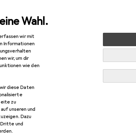
eine Wahl.
erfassen wir mit
lzeug
Outdoor Spiele
Kinderfahrzeuge
Go-Kart
en Informationen
ungsverhalten
en wir, um dir
funktionen wie den
wir diese Daten
onalisierte
eite zu
 auf unseren und
zuzeigen. Dazu
Dritte und
rden.