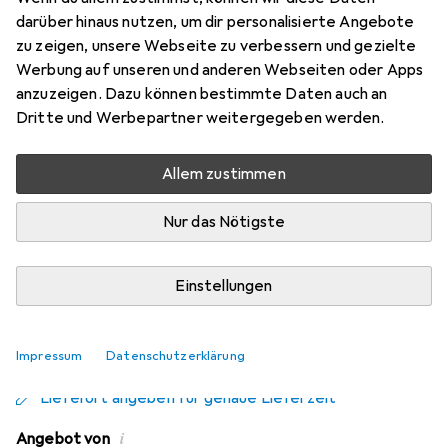
with Nano Gauntlet
darüber hinaus nutzen, um dir personalisierte Angebote
zu zeigen, unsere Webseite zu verbessern und gezielte
Preis in EUR inkl. MwSt.
Werbung auf unseren und anderen Webseiten oder Apps
anzuzeigen. Dazu können bestimmte Daten auch an
Schneller lieferbar
Dritte und Werbepartner weitergegeben werden.
Angebot für
EUR
32,18
Allem zustimmen
Bewertungen
4
Nur das Nötigste
Einstellungen
Zwischen Fr, 14.8. und Mi, 19.8. geliefert
Mehr als 10 Stück an Lager beim Drittanbieter
Benachrichtigen, wenn schneller verfügbar
Impressum
Datenschutzerklärung
Lieferort angeben für genaue Lieferzeit
i
Angebot von