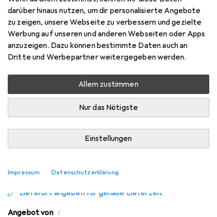
Home: Doctor Strange
darüber hinaus nutzen, um dir personalisierte Angebote
zu zeigen, unsere Webseite zu verbessern und gezielte
Preis in EUR inkl. MwSt.
Werbung auf unseren und anderen Webseiten oder Apps
anzuzeigen. Dazu können bestimmte Daten auch an
Schneller lieferbar
Dritte und Werbepartner weitergegeben werden.
Angebot für
EUR
23,25
Allem zustimmen
Bewertungen
1
Nur das Nötigste
Einstellungen
Zwischen Mo, 17.8. und Do, 20.8. geliefert
Mehr als 10 Stück an Lager beim Drittanbieter
Benachrichtigen, wenn schneller verfügbar
Impressum
Datenschutzerklärung
Lieferort angeben für genaue Lieferzeit
i
Angebot von