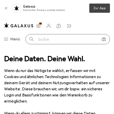
Galaxus
Zur App
Schneller finden und bestellen
Einstellungen
Kundenkonto
Vergleichslisten
Merklisten
Warenkorb
Navigation nach Kategorien
Menü
Suche
elfigur
Deine Daten. Deine Wahl.
Funko POP! - Spider-Man - No Way Home: Doctor Strange
Wenn du nur das Nötigste wählst, erfassen wir mit
Cookies und ähnlichen Technologien Informationen zu
4 Bilder
deinem Gerät und deinem Nutzungsverhalten auf unserer
Website. Diese brauchen wir, um dir bspw. ein sicheres
−5%
Login und Basisfunktionen wie den Warenkorb zu
ermöglichen.
EUR
21,46
statt
EUR
22,68
Funko
POP! - Spider-Man - No Way
Wenn du allem zustimmst, können wir diese Daten