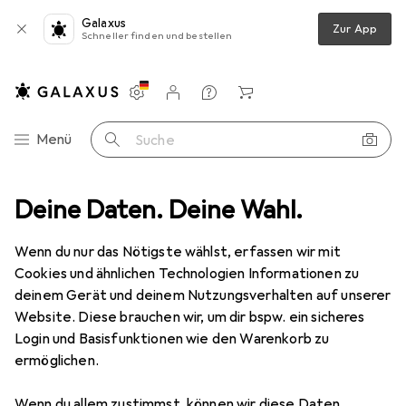
Galaxus
Zur App
Schneller finden und bestellen
Einstellungen
Kundenkonto
Vergleichslisten
Merklisten
Warenkorb
Navigation nach Kategorien
Menü
Suche
iteres Bastelmaterial
Deine Daten. Deine Wahl.
hobbytime Deko-Effekt-Flitter perlm.14ml
Wenn du nur das Nötigste wählst, erfassen wir mit
Cookies und ähnlichen Technologien Informationen zu
2 Bilder
deinem Gerät und deinem Nutzungsverhalten auf unserer
Website. Diese brauchen wir, um dir bspw. ein sicheres
MENGENRABATT
Login und Basisfunktionen wie den Warenkorb zu
ermöglichen.
EUR
6,84
Spare
EUR
3,06
hobbytime
Deko-Effekt-Flitter
Wenn du allem zustimmst, können wir diese Daten