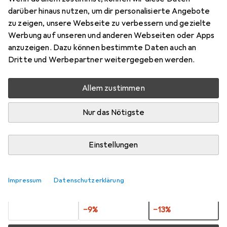
perlm.14ml
darüber hinaus nutzen, um dir personalisierte Angebote
zu zeigen, unsere Webseite zu verbessern und gezielte
Preis in EUR inkl. MwSt.
Werbung auf unseren und anderen Webseiten oder Apps
anzuzeigen. Dazu können bestimmte Daten auch an
Dritte und Werbepartner weitergegeben werden.
Marke
Bewertungen
Mehr von hobbytime
Allem zustimmen
Zwischen Mi, 12.8. und Mi, 19.8. geliefert
Nur das Nötigste
Nur 3 Stück an Lager beim Lieferanten
Benachrichtigen, wenn schneller verfügbar
Einstellungen
Lieferort angeben für genaue Lieferzeit
Impressum
Datenschutzerklärung
1 Stück
2 Stück
3 Stück
EUR
7,86
pro Stück
EUR
7,16
pro Stück
EUR
6,84
pro Stück
−
9
%
−
13
%