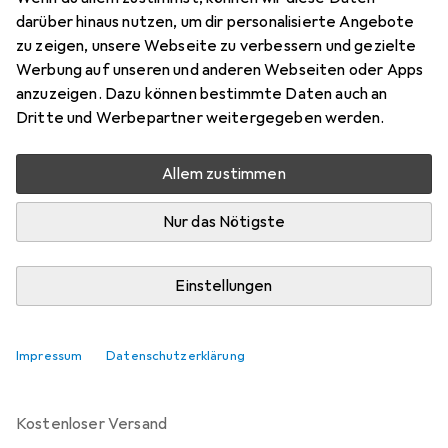
Preis in EUR inkl. MwSt.
darüber hinaus nutzen, um dir personalisierte Angebote
zu zeigen, unsere Webseite zu verbessern und gezielte
Bewertungen
Werbung auf unseren und anderen Webseiten oder Apps
anzuzeigen. Dazu können bestimmte Daten auch an
Dritte und Werbepartner weitergegeben werden.
Zwischen Do, 20.8. und Di, 25.8. geliefert
Allem zustimmen
Nur 1 Stück an Lager beim Lieferanten
Benachrichtigen, wenn schneller verfügbar
Nur das Nötigste
Lieferort angeben für genaue Lieferzeit
Einstellungen
In den Warenkorb
Impressum
Datenschutzerklärung
Vergleichen
Merken
kostenloser Versand