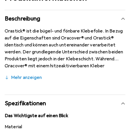
Beschreibung
Orastick® ist die bügel- und fönbare Klebefolie. In Bezug
auf die Eigenschaften sind Oracover® und Orastick®
identisch und können auch untereinander verarbeitet
werden. Der grundlegende Unterschied zwischen beiden
Produkten liegt jedoch in der Klebeschicht. Während
Oracover® mit einem hitzeaktivierbaren Kleber
ausgestattet ist, verfügt Orastick® über einen
Mehr anzeigen
selbstklebenden Haftkleber. Das Orastick® Standard
Farbsortiment umfasst 27 Farben, die sich seit Jahren
grosser Beliebtheit erfreuen.
Spezifikationen
Das Wichtigste auf einen Blick
Material