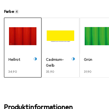
Farbe
4
Hellrot
Cadmium-
Grün
Gelb
EUR
34,90
EUR
35,90
EUR
31,90
Produktinformationen