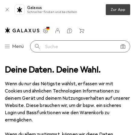
Galaxus
Zur App
Schneller finden und bestellen
Einstellungen
Kundenkonto
Vergleichslisten
Merklisten
Warenkorb
Navigation nach Kategorien
Menü
Suche
au
Deine Daten. Deine Wahl.
Zubehör Modellbau
Oracover Orastick hellrot 2 Meter Rolle
Wenn du nur das Nötigste wählst, erfassen wir mit
Cookies und ähnlichen Technologien Informationen zu
2 Bilder
deinem Gerät und deinem Nutzungsverhalten auf unserer
Website. Diese brauchen wir, um dir bspw. ein sicheres
EUR
34,90
Login und Basisfunktionen wie den Warenkorb zu
Oracover
Orastick hellrot 2 Meter
ermöglichen.
Rolle
Wenn du allem zustimmst, können wir diese Daten