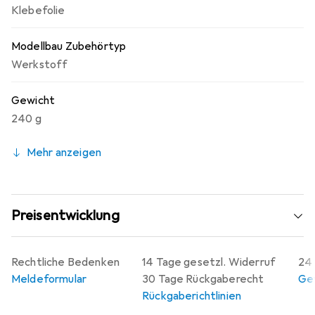
Klebefolie
Modellbau Zubehörtyp
Werkstoff
Gewicht
240 g
Mehr anzeigen
Preisentwicklung
Rechtliche Bedenken
14 Tage gesetzl. Widerruf
24 
Meldeformular
30 Tage Rückgaberecht
Gew
Rückgaberichtlinien