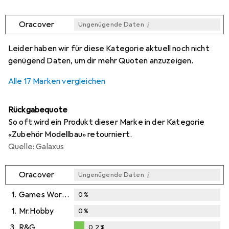
i
Oracover
Ungenügende Daten
i
i
i
i
Ungenügende Daten
Ungenügende Daten
Ungenügende Daten
Ungenügende Daten
Leider haben wir für diese Kategorie aktuell noch nicht
genügend Daten, um dir mehr Quoten anzuzeigen.
Alle 17 Marken vergleichen
Rückgabequote
So oft wird ein Produkt dieser Marke in der Kategorie
«Zubehör Modellbau» retourniert.
Quelle: Galaxus
i
Oracover
Ungenügende Daten
1.
Games Workshop
0
%
1.
Mr.Hobby
0
%
3.
R&G
0,2
%