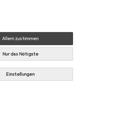
Einstellungen
Kundenkonto
Vergleichslisten
Merklisten
Warenkorb
Anmelden
Allem zustimmen
Nur das Nötigste
Einstellungen