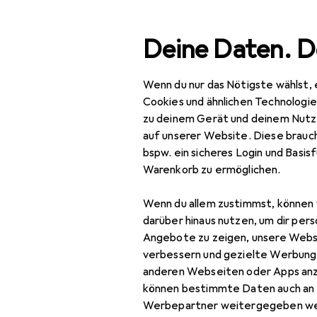
Suche
Deine Daten. D
Wenn du nur das Nötigste wählst, 
Navigation nach Kategorien
Gesamtsortiment
Spie
Gesamtsortiment
Cookies und ähnlichen Technologi
zu deinem Gerät und deinem Nutz
Playmobil
Spielzeug
auf unserer Website. Diese brauch
bspw. ein sicheres Login und Basis
Bauen + Gestalten
Warenkorb zu ermöglichen.
Baukasten
Produkte
Forum
Wenn du allem zustimmst, können 
Bausteine
darüber hinaus nutzen, um dir pers
Angebote zu zeigen, unsere Webs
Klemmbausteine
verbessern und gezielte Werbung
anderen Webseiten oder Apps an
Klemmbausteine
können bestimmte Daten auch an 
Zubehör
Werbepartner weitergegeben we