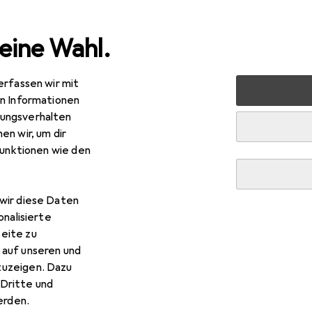
eine Wahl.
erfassen wir mit
lzeug
Bauen + Gestalten
Playmobil
en Informationen
ungsverhalten
en wir, um dir
funktionen wie den
wir diese Daten
onalisierte
eite zu
 auf unseren und
zuzeigen. Dazu
Dritte und
rden.