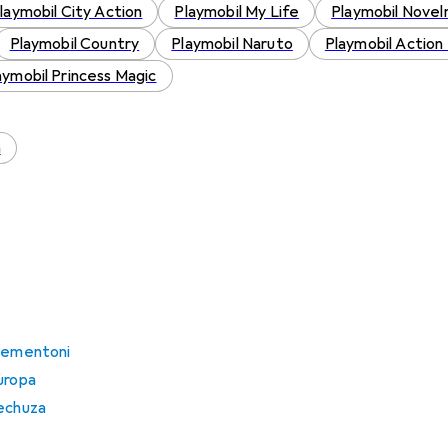
laymobil City Action
Playmobil My Life
Playmobil Nove
Playmobil Country
Playmobil Naruto
Playmobil Action
aymobil Princess Magic
a
Clementoni
uropa
Lechuza