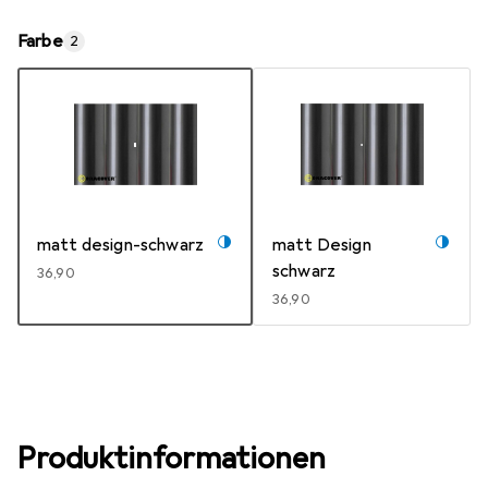
Farbe
2
matt design-schwarz
matt Design
schwarz
EUR
36,90
EUR
36,90
Produktinformationen