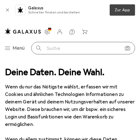
Galaxus
Zur App
Schneller finden und bestellen
Einstellungen
Kundenkonto
Vergleichslisten
Merklisten
Warenkorb
Navigation nach Kategorien
Menü
Suche
odellbau
Deine Daten. Deine Wahl.
Oracover ORASTICK matt design-schwarz 2 Meter Rolle
Wenn du nur das Nötigste wählst, erfassen wir mit
Cookies und ähnlichen Technologien Informationen zu
1 Bild
deinem Gerät und deinem Nutzungsverhalten auf unserer
EUR
36,90
Website. Diese brauchen wir, um dir bspw. ein sicheres
Oracover
ORASTICK matt design-
Login und Basisfunktionen wie den Warenkorb zu
ermöglichen.
schwarz 2 Meter Rolle
Wenn du allem zustimmst, können wir diese Daten