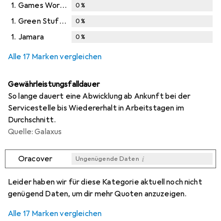
1.
Games Workshop
0
%
1.
Green Stuff World
0
%
1.
Jamara
0
%
Alle 17 Marken vergleichen
Gewährleistungsfalldauer
So lange dauert eine Abwicklung ab Ankunft bei der
Servicestelle bis Wiedererhalt in Arbeitstagen im
Durchschnitt.
Quelle: Galaxus
i
Oracover
Ungenügende Daten
i
i
i
i
Ungenügende Daten
Ungenügende Daten
Ungenügende Daten
Ungenügende Daten
Leider haben wir für diese Kategorie aktuell noch nicht
genügend Daten, um dir mehr Quoten anzuzeigen.
Alle 17 Marken vergleichen