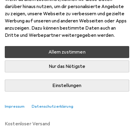
Preis in EUR inkl. MwSt.
darüber hinaus nutzen, um dir personalisierte Angebote
zu zeigen, unsere Webseite zu verbessern und gezielte
Bewertungen
Werbung auf unseren und anderen Webseiten oder Apps
anzuzeigen. Dazu können bestimmte Daten auch an
Dritte und Werbepartner weitergegeben werden.
Zwischen Do, 20.8. und Di, 25.8. geliefert
Nur 3 Stück an Lager beim Lieferanten
Allem zustimmen
Benachrichtigen, wenn schneller verfügbar
Nur das Nötigste
Lieferort angeben für genaue Lieferzeit
Einstellungen
In den Warenkorb
Impressum
Datenschutzerklärung
Vergleichen
Merken
kostenloser Versand