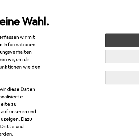
eine Wahl.
erfassen wir mit
lzeug
Basteln
Bastelgrundmaterial
Streudeko
P
en Informationen
ungsverhalten
en wir, um dir
funktionen wie den
wir diese Daten
onalisierte
eite zu
 auf unseren und
zuzeigen. Dazu
Dritte und
rden.