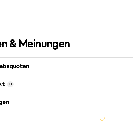
n & Meinungen
gabequoten
kt
0
gen