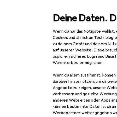
Suche
Deine Daten. D
Wenn du nur das Nötigste wählst, 
Navigation nach Kategorien
Gesamtsortiment
Spie
Gesamtsortiment
Cookies und ähnlichen Technologi
zu deinem Gerät und deinem Nutz
Spielzeug
auf unserer Website. Diese brauch
bspw. ein sicheres Login und Basis
Basteln
Warenkorb zu ermöglichen.
Bastelgrundmaterial
Wenn du allem zustimmst, können 
Bastelfilz
darüber hinaus nutzen, um dir pers
Angebote zu zeigen, unsere Webs
Bastelpapier
verbessern und gezielte Werbung
anderen Webseiten oder Apps an
Bastelperlen
können bestimmte Daten auch an 
Bastelrohlinge
Werbepartner weitergegeben we