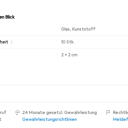
n Blick
Glas
,
Kunststoff
i
nheit
10 Stk.
2 x 2 cm
ruf
24 Monate gesetzl. Gewährleistung
Rechtl
t
Gewährleistungsrichtlinien
Meldef