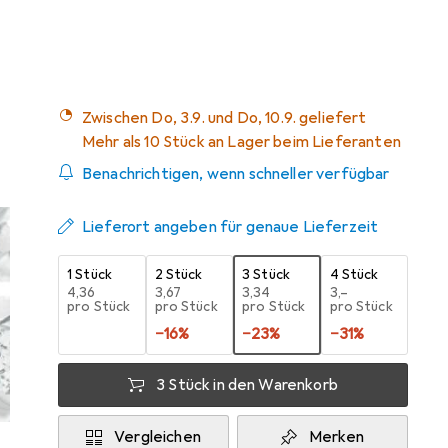
Mehr von Partydeco
16
Zwischen Do, 3.9. und Do, 10.9. geliefert
Mehr als 10 Stück an Lager beim Lieferanten
Benachrichtigen, wenn schneller verfügbar
Lieferort angeben für genaue Lieferzeit
1 Stück
2 Stück
3 Stück
4 Stück
EUR
4,36
EUR
3,67
EUR
3,34
EUR
3,–
pro Stück
pro Stück
pro Stück
pro Stück
−
16
%
−
23
%
−
31
%
3 Stück in den Warenkorb
Vergleichen
Merken