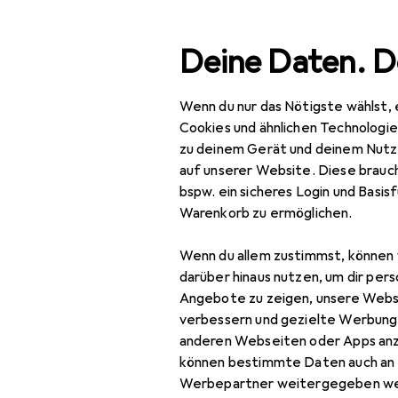
Suche
Deine Daten. D
Wenn du nur das Nötigste wählst, 
Navigation nach Kategorien
Gesamtsortiment
Spie
Gesamtsortiment
Cookies und ähnlichen Technologi
zu deinem Gerät und deinem Nutz
Spielzeug
auf unserer Website. Diese brauch
bspw. ein sicheres Login und Basis
Bauen + Gestalten
Warenkorb zu ermöglichen.
Modellbau
Wenn du allem zustimmst, können 
Airbrush
darüber hinaus nutzen, um dir pers
Angebote zu zeigen, unsere Webs
Bausatz
verbessern und gezielte Werbung
anderen Webseiten oder Apps an
Modellauto
können bestimmte Daten auch an 
Modellbaufarbe
Werbepartner weitergegeben we