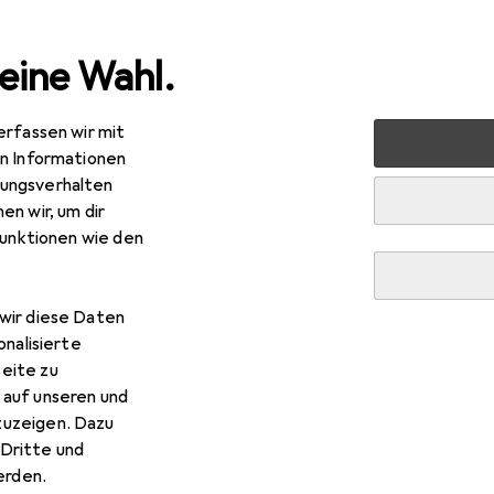
eine Wahl.
erfassen wir mit
lzeug
Bauen + Gestalten
Modellbau
Airbrush
Tam
en Informationen
ungsverhalten
en wir, um dir
funktionen wie den
wir diese Daten
onalisierte
eite zu
 auf unseren und
zuzeigen. Dazu
Dritte und
rden.