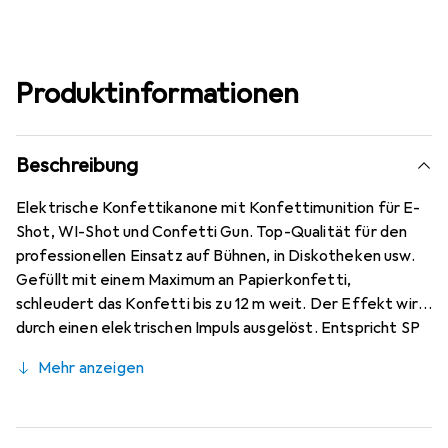
Produktinformationen
Beschreibung
Elektrische Konfettikanone mit Konfettimunition für E-
Shot, WI-Shot und Confetti Gun. Top-Qualität für den
professionellen Einsatz auf Bühnen, in Diskotheken usw.
Gefüllt mit einem Maximum an Papierkonfetti,
schleudert das Konfetti bis zu 12 m weit. Der Effekt wird
durch einen elektrischen Impuls ausgelöst. Entspricht SP
371(1) und ist BAM getestet. Schwer entflammbar - B1
Mehr anzeigen
zertifiziert. Ein Spass für Jung und Alt. Erhältlich in
verschiedenen Grössen, Formen und Farben.