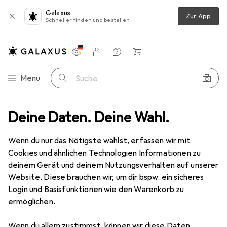
Galaxus
Zur App
Schneller finden und bestellen
Einstellungen
Kundenkonto
Vergleichslisten
Merklisten
Warenkorb
Navigation nach Kategorien
Menü
Suche
rtydekoration
Deine Daten. Deine Wahl.
TCM Konfetti-Ladung elektrisch 80cm, weiss/silber
Wenn du nur das Nötigste wählst, erfassen wir mit
Cookies und ähnlichen Technologien Informationen zu
2 Bilder
deinem Gerät und deinem Nutzungsverhalten auf unserer
Website. Diese brauchen wir, um dir bspw. ein sicheres
EUR
21,90
Login und Basisfunktionen wie den Warenkorb zu
TCM
Konfetti-Ladung elektrisch
ermöglichen.
80cm, weiss/silber
Wenn du allem zustimmst, können wir diese Daten