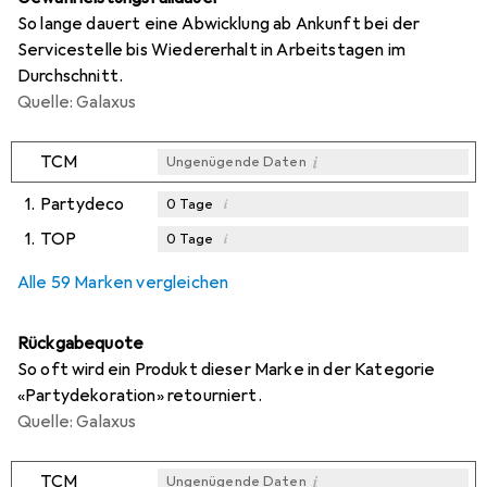
So lange dauert eine Abwicklung ab Ankunft bei der
Servicestelle bis Wiedererhalt in Arbeitstagen im
Durchschnitt.
Quelle: Galaxus
i
TCM
Ungenügende Daten
1.
Partydeco
i
0
Tage
1.
TOP
i
0
Tage
i
i
Ungenügende Daten
Ungenügende Daten
Alle 59 Marken vergleichen
Rückgabequote
So oft wird ein Produkt dieser Marke in der Kategorie
«Partydekoration» retourniert.
Quelle: Galaxus
i
TCM
Ungenügende Daten