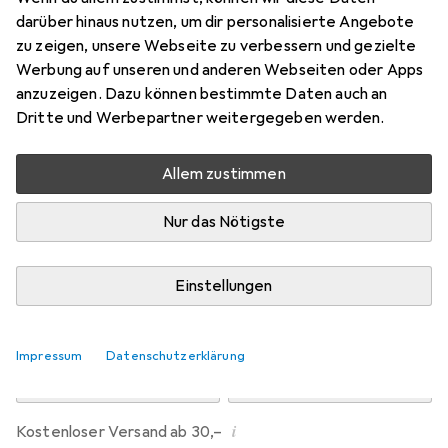
Preis in EUR inkl. MwSt.
darüber hinaus nutzen, um dir personalisierte Angebote
zu zeigen, unsere Webseite zu verbessern und gezielte
Marke
Bewertungen
Werbung auf unseren und anderen Webseiten oder Apps
Mehr von TCM
anzuzeigen. Dazu können bestimmte Daten auch an
Dritte und Werbepartner weitergegeben werden.
Zwischen Mi, 19.8. und Sa, 22.8. geliefert
Allem zustimmen
Mehr als 10 Stück an Lager beim Lieferanten
Benachrichtigen, wenn schneller verfügbar
Nur das Nötigste
Lieferort angeben für genaue Lieferzeit
Einstellungen
In den Warenkorb
Impressum
Datenschutzerklärung
Vergleichen
Merken
i
Kostenloser Versand ab 30,–