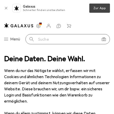
Galaxus
Zur App
Schneller finden und bestellen
Einstellungen
Kundenkonto
Vergleichslisten
Merklisten
Warenkorb
Navigation nach Kategorien
Menü
Suche
Deine Daten. Deine Wahl.
Figuren + Puppen
Plüschtier
Trudi Katze in Tasche mit Herz
Wenn du nur das Nötigste wählst, erfassen wir mit
Cookies und ähnlichen Technologien Informationen zu
4 Bilder
deinem Gerät und deinem Nutzungsverhalten auf unserer
Website. Diese brauchen wir, um dir bspw. ein sicheres
EUR
37,18
Login und Basisfunktionen wie den Warenkorb zu
Trudi
Katze in Tasche mit Herz
ermöglichen.
17 cm
Wenn du allem zustimmst, können wir diese Daten