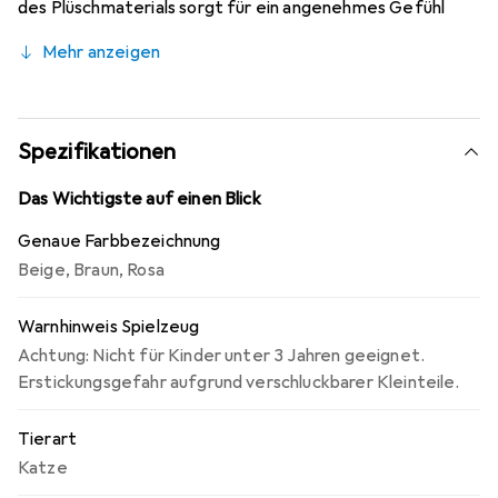
des Plüschmaterials sorgt für ein angenehmes Gefühl
beim Spielen und Kuscheln. Die Katze ist in einer Tasche
Mehr anzeigen
untergebracht, die mit einem herzlichen Motiv verziert
ist, was das Spielzeug besonders ansprechend macht. Es
ist maschinenwaschbar, was die Pflege und Reinigung
erleichtert. Dieses Spielzeug fördert die Fantasie und
Spezifikationen
das kreative Spiel von Kindern und ist ein wunderbares
Geschenk für verschiedene Anlässe.
Das Wichtigste auf einen Blick
Genaue Farbbezeichnung
Beige
,
Braun
,
Rosa
Warnhinweis Spielzeug
Achtung: Nicht für Kinder unter 3 Jahren geeignet.
Erstickungsgefahr aufgrund verschluckbarer Kleinteile.
Tierart
Katze