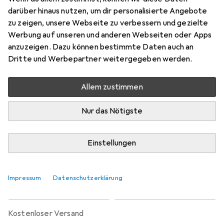
Preis in EUR inkl. MwSt.
darüber hinaus nutzen, um dir personalisierte Angebote
zu zeigen, unsere Webseite zu verbessern und gezielte
Marke
Bewertungen
Werbung auf unseren und anderen Webseiten oder Apps
Mehr von Trudi
anzuzeigen. Dazu können bestimmte Daten auch an
Dritte und Werbepartner weitergegeben werden.
Zwischen Di, 18.8. und Do, 20.8. geliefert
Allem zustimmen
6 Stück an Lager beim Lieferanten
Benachrichtigen, wenn schneller verfügbar
Nur das Nötigste
Lieferort angeben für genaue Lieferzeit
Einstellungen
In den Warenkorb
Impressum
Datenschutzerklärung
Vergleichen
Merken
kostenloser Versand