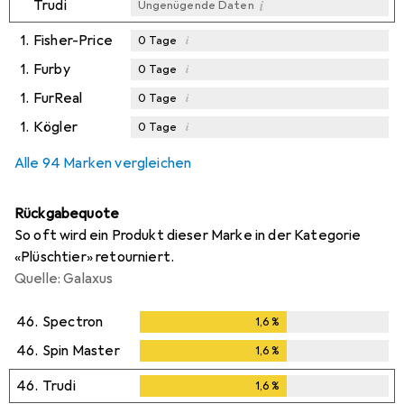
i
Trudi
Ungenügende Daten
1.
Fisher-Price
i
0
Tage
1.
Furby
i
0
Tage
1.
FurReal
i
0
Tage
1.
Kögler
i
0
Tage
Alle 94 Marken vergleichen
Rückgabequote
So oft wird ein Produkt dieser Marke in der Kategorie
«Plüschtier» retourniert.
Quelle: Galaxus
46.
Spectron
1,6
%
1,6
%
46.
Spin Master
1,6
%
1,6
%
46.
Trudi
1,6
%
1,6
%