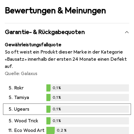
Bewertungen & Meinungen
Garantie- & Rückgabequoten
Gewährleistungsfallquote
So oft weist ein Produkt dieser Marke in der Kategorie
«Bausatz» innerhalb der ersten 24 Monate einen Defekt
auf.
Quelle: Galaxus
5.
Rokr
0,1
%
0,1
%
5.
Tamiya
0,1
%
0,1
%
5.
Ugears
0,1
%
0,1
%
5.
Wood Trick
0,1
%
0,1
%
11.
Eco Wood Art
0,2
%