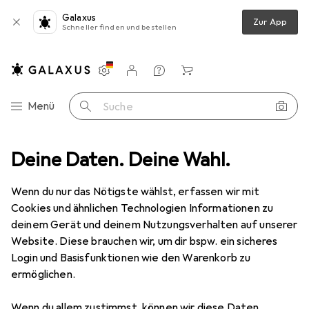
Galaxus
Zur App
Schneller finden und bestellen
Einstellungen
Kundenkonto
Vergleichslisten
Merklisten
Warenkorb
Navigation nach Kategorien
Menü
Suche
talten
Deine Daten. Deine Wahl.
Modellbau
Bausatz
Ugears Cobra Drift Rennwagen
Wenn du nur das Nötigste wählst, erfassen wir mit
Cookies und ähnlichen Technologien Informationen zu
19 Bilder
deinem Gerät und deinem Nutzungsverhalten auf unserer
Website. Diese brauchen wir, um dir bspw. ein sicheres
EUR
49,33
Login und Basisfunktionen wie den Warenkorb zu
Ugears
Cobra Drift Rennwagen
ermöglichen.
Preis in EUR inkl. MwSt.
Wenn du allem zustimmst, können wir diese Daten