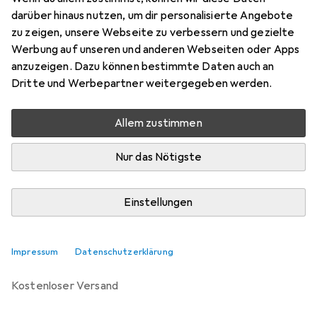
darüber hinaus nutzen, um dir personalisierte Angebote
Bewertungen
zu zeigen, unsere Webseite zu verbessern und gezielte
23
Werbung auf unseren und anderen Webseiten oder Apps
anzuzeigen. Dazu können bestimmte Daten auch an
Dritte und Werbepartner weitergegeben werden.
Zwischen Di, 25.8. und Sa, 29.8. geliefert
Nur 2 Stück an Lager beim Lieferanten
Allem zustimmen
Benachrichtigen, wenn schneller verfügbar
Nur das Nötigste
Lieferort angeben für genaue Lieferzeit
Einstellungen
In den Warenkorb
Vergleichen
Merken
Impressum
Datenschutzerklärung
kostenloser Versand