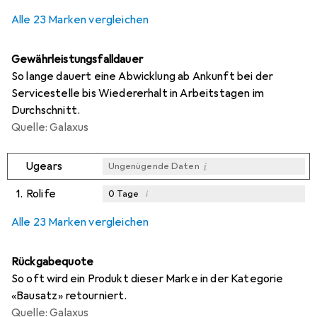
0,2
%
Alle 23 Marken vergleichen
Gewährleistungsfalldauer
So lange dauert eine Abwicklung ab Ankunft bei der
Servicestelle bis Wiedererhalt in Arbeitstagen im
Durchschnitt.
Quelle: Galaxus
i
Ugears
Ungenügende Daten
1.
Rolife
i
0
Tage
i
i
i
Ungenügende Daten
Ungenügende Daten
Ungenügende Daten
Alle 23 Marken vergleichen
Rückgabequote
So oft wird ein Produkt dieser Marke in der Kategorie
«Bausatz» retourniert.
Quelle: Galaxus