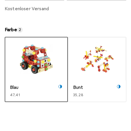
kostenloser Versand
Farbe
2
Blau
Bunt
EUR
47,41
EUR
35,28