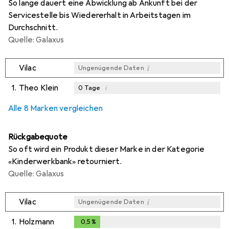
So lange dauert eine Abwicklung ab Ankunft bei der
Servicestelle bis Wiedererhalt in Arbeitstagen im
Durchschnitt.
Quelle: Galaxus
i
Vilac
Ungenügende Daten
1.
Theo Klein
i
0
Tage
i
i
i
Ungenügende Daten
Ungenügende Daten
Ungenügende Daten
Alle 8 Marken vergleichen
Rückgabequote
So oft wird ein Produkt dieser Marke in der Kategorie
«Kinderwerkbank» retourniert.
Quelle: Galaxus
i
Vilac
Ungenügende Daten
1.
Holzmann
0,5
%
0,5
%