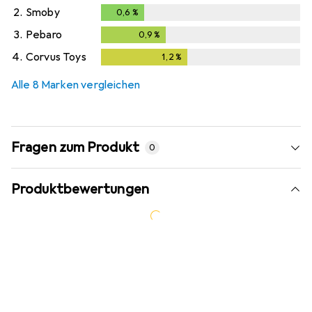
2.
Smoby
0,6
%
0,6
%
3.
Pebaro
0,9
%
0,9
%
4.
Corvus Toys
1,2
%
1,2
%
Alle 8 Marken vergleichen
Fragen zum Produkt
0
Produktbewertungen