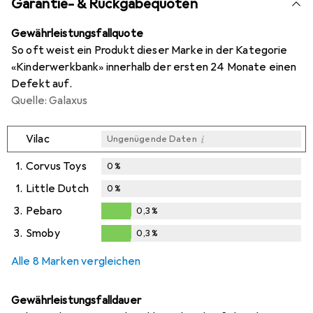
Garantie- & Rückgabequoten
Gewährleistungsfallquote
So oft weist ein Produkt dieser Marke in der Kategorie
«Kinderwerkbank» innerhalb der ersten 24 Monate einen
Defekt auf.
Quelle: Galaxus
i
Vilac
Ungenügende Daten
1.
Corvus Toys
0
%
1.
Little Dutch
0
%
3.
Pebaro
0,3
%
0,3
%
3.
Smoby
0,3
%
0,3
%
Alle 8 Marken vergleichen
Gewährleistungsfalldauer