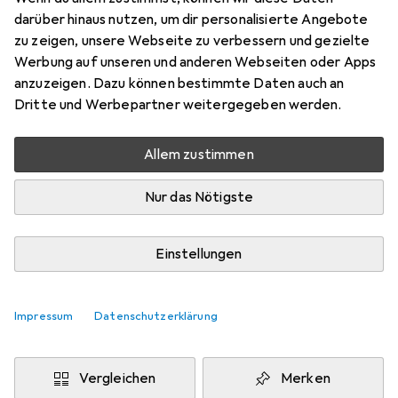
darüber hinaus nutzen, um dir personalisierte Angebote
Schneller lieferbar
zu zeigen, unsere Webseite zu verbessern und gezielte
Angebot für
EUR
53,91
Werbung auf unseren und anderen Webseiten oder Apps
anzuzeigen. Dazu können bestimmte Daten auch an
Marke
Bewertungen
Dritte und Werbepartner weitergegeben werden.
Mehr von Vilac
3
Allem zustimmen
Zwischen Di, 25.8. und Sa, 29.8. geliefert
Nur das Nötigste
Mehr als 10 Stück an Lager beim Lieferanten
Benachrichtigen, wenn schneller verfügbar
Einstellungen
Lieferort angeben für genaue Lieferzeit
Impressum
Datenschutzerklärung
In den Warenkorb
Vergleichen
Merken