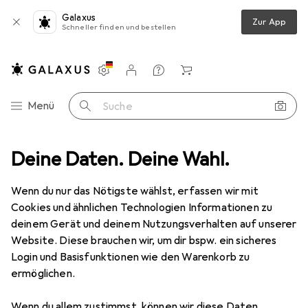
Galaxus
Zur App
Schneller finden und bestellen
Einstellungen
Kundenkonto
Vergleichslisten
Merklisten
Warenkorb
Navigation nach Kategorien
Menü
Suche
iele Kinder
Deine Daten. Deine Wahl.
Kinderwerkbank
Vilac Super Batibloc Konstruktions
Wenn du nur das Nötigste wählst, erfassen wir mit
Cookies und ähnlichen Technologien Informationen zu
9 Bilder
deinem Gerät und deinem Nutzungsverhalten auf unserer
Website. Diese brauchen wir, um dir bspw. ein sicheres
EUR
47,41
Login und Basisfunktionen wie den Warenkorb zu
Vilac
Super Batibloc Konstruktions
ermöglichen.
Preis in EUR inkl. MwSt.
Wenn du allem zustimmst, können wir diese Daten