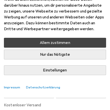
Preis in EUR inkl. MwSt.
darüber hinaus nutzen, um dir personalisierte Angebote
zu zeigen, unsere Webseite zu verbessern und gezielte
Marke
Bewertungen
Werbung auf unseren und anderen Webseiten oder Apps
Mehr von Widmann
4
anzuzeigen. Dazu können bestimmte Daten auch an
Dritte und Werbepartner weitergegeben werden.
Zwischen Sa, 15.8. und Mi, 19.8. geliefert
Allem zustimmen
Nur 1 Stück an Lager beim Lieferanten
Benachrichtigen, wenn schneller verfügbar
Nur das Nötigste
Lieferort angeben für genaue Lieferzeit
Einstellungen
In den Warenkorb
Impressum
Datenschutzerklärung
Vergleichen
Merken
kostenloser Versand