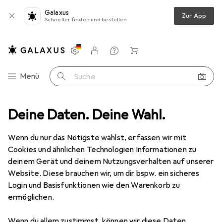
Galaxus
Zur App
Schneller finden und bestellen
Einstellungen
Kundenkonto
Vergleichslisten
Merklisten
Warenkorb
Navigation nach Kategorien
Menü
Suche
Verkleidung + Party
Deine Daten. Deine Wahl.
Kostüm Accessoire
Widmann Hexenhut
Wenn du nur das Nötigste wählst, erfassen wir mit
Cookies und ähnlichen Technologien Informationen zu
8 Bilder
deinem Gerät und deinem Nutzungsverhalten auf unserer
Widmann
Hexenhut
Website. Diese brauchen wir, um dir bspw. ein sicheres
Login und Basisfunktionen wie den Warenkorb zu
ermöglichen.
Marke
Bewertungen
Mehr von Widmann
6
Wenn du allem zustimmst, können wir diese Daten