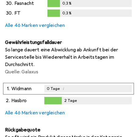
30.
Fasnacht
0,3
%
0,3
%
30.
FT
0,3
%
0,3
%
Alle 46 Marken vergleichen
Gewährleistungsfalldauer
So lange dauert eine Abwicklung ab Ankunft bei der
Servicestelle bis Wiedererhalt in Arbeitstagen im
Durchschnitt.
Quelle: Galaxus
1.
Widmann
i
0
Tage
2.
Hasbro
2
Tage
2
Tage
Alle 46 Marken vergleichen
Rückgabequote