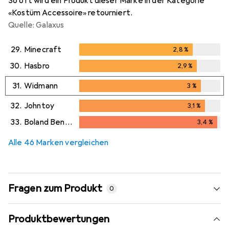
So oft wird ein Produkt dieser Marke in der Kategorie
«Kostüm Accessoire» retourniert.
Quelle: Galaxus
29.
Minecraft
2,8
%
2,8
%
30.
Hasbro
2,9
%
2,9
%
31.
Widmann
3
%
3
%
32.
Johntoy
3,1
%
3,1
%
33.
Boland Benelux
3,4
%
3,4
%
Alle 46 Marken vergleichen
Fragen zum Produkt
0
Produktbewertungen