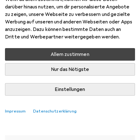
darüber hinaus nutzen, um dir personalisierte Angebote
zu zeigen, unsere Webseite zu verbessern und gezielte
Aktuell nicht lieferbar
Werbung auf unseren und anderen Webseiten oder Apps
anzuzeigen. Dazu können bestimmte Daten auch an
Benachrichtigen, wenn lieferbar
Dritte und Werbepartner weitergegeben werden.
Allem zustimmen
Vergleichen
Merken
Nur das Nötigste
i
Kostenloser Versand ab 30,–
Einstellungen
Ähnliche Produkte mit besserer
Impressum
Datenschutzerklärung
Verfügbarkeit