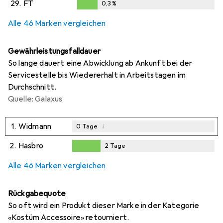
29.
FT
0,3
%
0,3
%
Alle 46 Marken vergleichen
Gewährleistungsfalldauer
So lange dauert eine Abwicklung ab Ankunft bei der
Servicestelle bis Wiedererhalt in Arbeitstagen im
Durchschnitt.
Quelle: Galaxus
1.
Widmann
i
0
Tage
2.
Hasbro
2
Tage
2
Tage
Alle 46 Marken vergleichen
Rückgabequote
So oft wird ein Produkt dieser Marke in der Kategorie
«Kostüm Accessoire» retourniert.