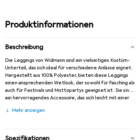
Produktinformationen
Beschreibung
Die Leggings von Widmann sind ein vielseitiges Kostüm-
Unterteil, das sich ideal für verschiedene Anlässe eignet.
Hergestellt aus 100% Polyester, bieten diese Leggings
einen ansprechenden Wetlook, der sowohl für Fasching als
auch für Festivals und Mottopartys geeignet ist. Sie sind
ein hervorragendes Accessoire, das sich leicht mit einer
Vielzahl von Kostümen kombinieren lässt, um einen
Mehr anzeigen
individuellen Look zu kreieren. Die Leggings sind in einem
einteiligen Design gehalten und bieten eine bequeme
Passform, die Bewegungsfreiheit ermöglicht. Ob für eine
aufregende Nacht im Karneval oder eine thematische
Spezifikationen