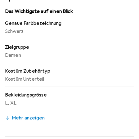
Feier, diese Leggings sind eine stilvolle Ergänzung für
jede Kostümsammlung.
Das Wichtigste auf einen Blick
Genaue Farbbezeichnung
Schwarz
Zielgruppe
Damen
Kostüm Zubehörtyp
Kostüm Unterteil
Bekleidungsgrösse
L
,
XL
Mehr anzeigen