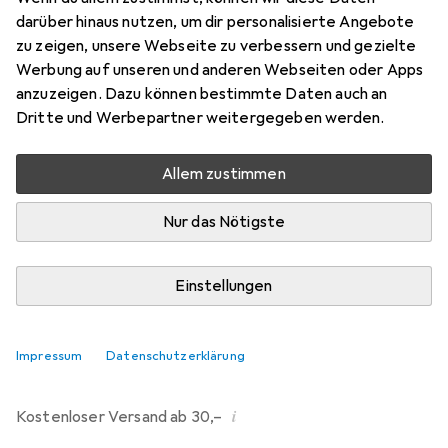
darüber hinaus nutzen, um dir personalisierte Angebote
Marke
Bewertungen
zu zeigen, unsere Webseite zu verbessern und gezielte
Mehr von Widmann
1
Werbung auf unseren und anderen Webseiten oder Apps
anzuzeigen. Dazu können bestimmte Daten auch an
Dritte und Werbepartner weitergegeben werden.
Zwischen Mi, 12.8. und Fr, 14.8. geliefert
Nur 4 Stück an Lager beim Drittanbieter
Allem zustimmen
Lieferort angeben für genaue Lieferzeit
Nur das Nötigste
i
Angebot von
Metamorph GmbH
DE
Einstellungen
In den Warenkorb
Impressum
Datenschutzerklärung
Vergleichen
Merken
i
Kostenloser Versand ab 30,–