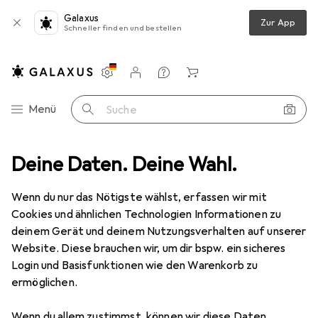
Galaxus
Zur App
Schneller finden und bestellen
Einstellungen
Kundenkonto
Vergleichslisten
Merklisten
Warenkorb
Navigation nach Kategorien
Menü
Suche
Deine Daten. Deine Wahl.
Verkleidung + Party
Kostüm Accessoire
Widmann Leggings
Wenn du nur das Nötigste wählst, erfassen wir mit
Cookies und ähnlichen Technologien Informationen zu
7 Bilder
deinem Gerät und deinem Nutzungsverhalten auf unserer
Website. Diese brauchen wir, um dir bspw. ein sicheres
EUR
24,75
Login und Basisfunktionen wie den Warenkorb zu
Widmann
Leggings
ermöglichen.
Preis in EUR inkl. MwSt.
Wenn du allem zustimmst, können wir diese Daten