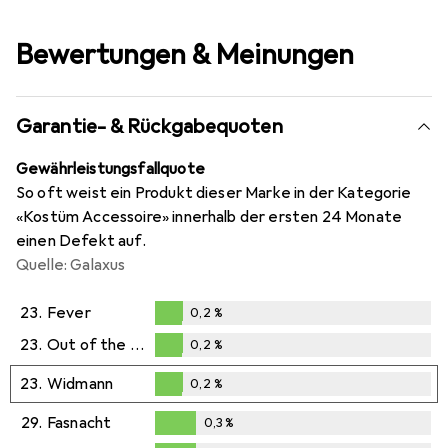
Bewertungen & Meinungen
Garantie- & Rückgabequoten
Gewährleistungsfallquote
So oft weist ein Produkt dieser Marke in der Kategorie
«Kostüm Accessoire» innerhalb der ersten 24 Monate
einen Defekt auf.
Quelle: Galaxus
23.
Fever
0,2
%
0,2
%
23.
Out of the blue
0,2
%
0,2
%
23.
Widmann
0,2
%
0,2
%
29.
Fasnacht
0,3
%
0,3
%