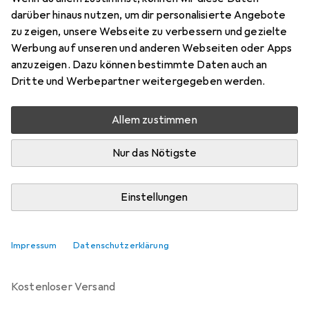
darüber hinaus nutzen, um dir personalisierte Angebote
Marke
Bewertungen
zu zeigen, unsere Webseite zu verbessern und gezielte
Mehr von Widmann
1
Werbung auf unseren und anderen Webseiten oder Apps
anzuzeigen. Dazu können bestimmte Daten auch an
Dritte und Werbepartner weitergegeben werden.
Zwischen Do, 13.8. und Mo, 17.8. geliefert
Mehr als 10 Stück an Lager beim Drittanbieter
Allem zustimmen
Lieferort angeben für genaue Lieferzeit
Nur das Nötigste
i
Angebot von
StockNet Connect
FR
Einstellungen
In den Warenkorb
Impressum
Datenschutzerklärung
Vergleichen
Merken
kostenloser Versand