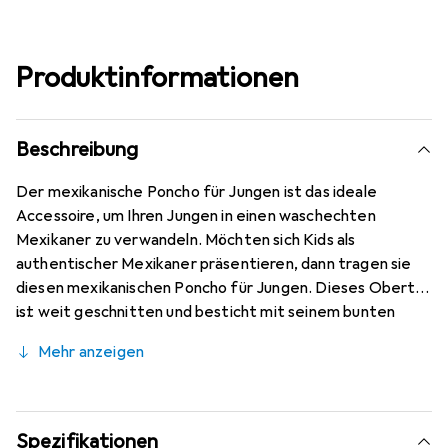
Produktinformationen
Beschreibung
Der mexikanische Poncho für Jungen ist das ideale
Accessoire, um Ihren Jungen in einen waschechten
Mexikaner zu verwandeln. Möchten sich Kids als
authentischer Mexikaner präsentieren, dann tragen sie
diesen mexikanischen Poncho für Jungen. Dieses Oberteil
ist weit geschnitten und besticht mit seinem bunten
Design. Die waagerecht verlaufenden Streifen erzeugen
Mehr anzeigen
ein aufregendes Muster. Unten schliesst der mit etlichen
mexikanischen Kleidungsstücken und Accessoires
kombinierbare Poncho mit weissen Fransen ab, die in
Schlaufen-Optik gehalten sind. Hingucker!.
Spezifikationen