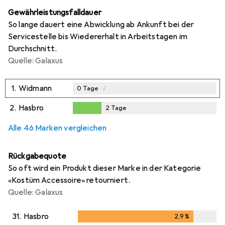
Gewährleistungsfalldauer
So lange dauert eine Abwicklung ab Ankunft bei der
Servicestelle bis Wiedererhalt in Arbeitstagen im
Durchschnitt.
Quelle: Galaxus
1.
Widmann
i
0
Tage
2.
Hasbro
2
Tage
2
Tage
Alle 46 Marken vergleichen
Rückgabequote
So oft wird ein Produkt dieser Marke in der Kategorie
«Kostüm Accessoire» retourniert.
Quelle: Galaxus
31.
Hasbro
2,9
%
2,9
%