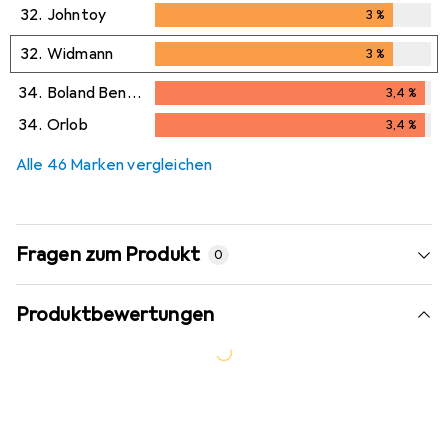
32.
Johntoy
3
%
3
%
32.
Widmann
3
%
3
%
34.
Boland Benelux
3,4
%
3,4
%
34.
Orlob
3,4
%
3,4
%
Alle 46 Marken vergleichen
Fragen zum Produkt
0
Produktbewertungen