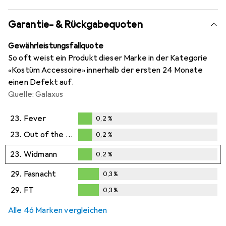
Garantie- & Rückgabequoten
Gewährleistungsfallquote
So oft weist ein Produkt dieser Marke in der Kategorie
«Kostüm Accessoire» innerhalb der ersten 24 Monate
einen Defekt auf.
Quelle: Galaxus
23.
Fever
0,2
%
0,2
%
23.
Out of the blue
0,2
%
0,2
%
23.
Widmann
0,2
%
0,2
%
29.
Fasnacht
0,3
%
0,3
%
29.
FT
0,3
%
0,3
%
Alle 46 Marken vergleichen