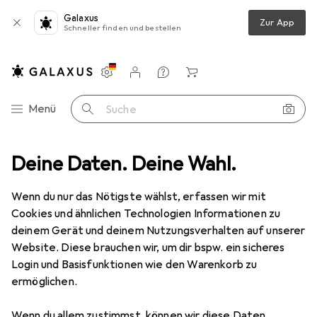
Galaxus
Zur App
Schneller finden und bestellen
Einstellungen
Kundenkonto
Vergleichslisten
Merklisten
Warenkorb
Navigation nach Kategorien
Menü
Suche
eidung + Party
Deine Daten. Deine Wahl.
Kostüm Accessoire
Widmann Mexikaner Poncho
Wenn du nur das Nötigste wählst, erfassen wir mit
Cookies und ähnlichen Technologien Informationen zu
2 Bilder
deinem Gerät und deinem Nutzungsverhalten auf unserer
Website. Diese brauchen wir, um dir bspw. ein sicheres
EUR
47,33
Login und Basisfunktionen wie den Warenkorb zu
Widmann
Mexikaner Poncho
ermöglichen.
Preis in EUR inkl. MwSt.
Wenn du allem zustimmst, können wir diese Daten