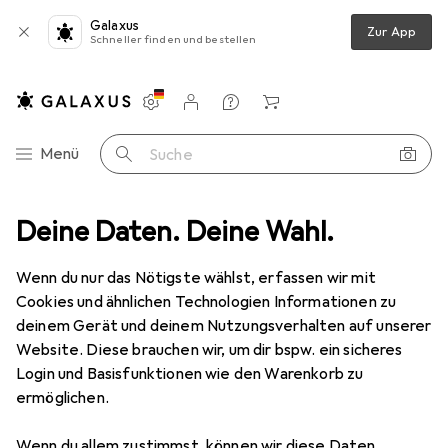
Galaxus
Zur App
Schneller finden und bestellen
Einstellungen
Kundenkonto
Vergleichslisten
Merklisten
Warenkorb
Navigation nach Kategorien
Menü
Suche
Verkleidung + Party
Deine Daten. Deine Wahl.
Partydekoration
Widmann Spinnennetz
Wenn du nur das Nötigste wählst, erfassen wir mit
Cookies und ähnlichen Technologien Informationen zu
5 Bilder
deinem Gerät und deinem Nutzungsverhalten auf unserer
Website. Diese brauchen wir, um dir bspw. ein sicheres
MENGENRABATT
Login und Basisfunktionen wie den Warenkorb zu
ermöglichen.
EUR
5,36
Spare
EUR
1,48
Widmann
Spinnennetz
Wenn du allem zustimmst, können wir diese Daten