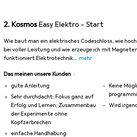
2. Kosmos
Easy Elektro - Start
Wie baut man ein elektrisches Codeschloss, wie hoch
bei voller Leistung und wie erzeuge ich mit Magnete
funktioniert Elektrotechnik
mehr
Das meinen unsere Kunden
i
Pro
Contra
gute Anleitung
Keine Mögli
programmi
Sehr durchdacht: Fokus ganz auf
Erfolg und Lernen; Zusammenbau
Wird irgen
der Experimente ohne
Kopfzerbrechen
einfache Handhabung