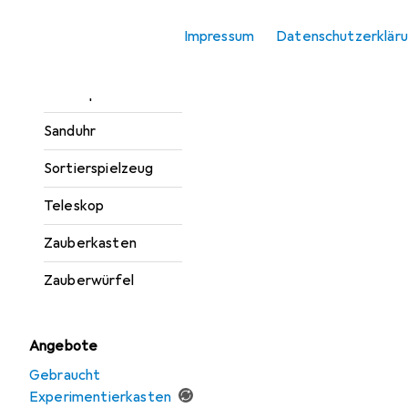
Malen
Impressum
Datenschutzerklär
Musikspielzeug
Rollenspiele Kinder
Sanduhr
Sortierspielzeug
Teleskop
Zauberkasten
Zauberwürfel
Angebote
Gebraucht
Experimentierkasten