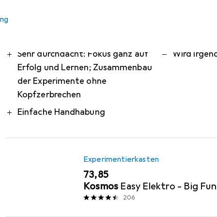
Das meinen unsere Kunden
i
ung
Pro
Contra
Anleitung mit Bildern gut
Keine Mögli
verständlich
programmi
Sehr durchdacht: Fokus ganz auf
Wird irgen
Erfolg und Lernen; Zusammenbau
der Experimente ohne
Kopfzerbrechen
Einfache Handhabung
Experimentierkasten
EUR
73,85
Kosmos
Easy Elektro - Big Fun
206