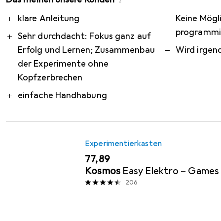
i
Pro
Contra
klare Anleitung
Keine Mögli
programmi
Sehr durchdacht: Fokus ganz auf
Erfolg und Lernen; Zusammenbau
Wird irgen
der Experimente ohne
Kopfzerbrechen
einfache Handhabung
Experimentierkasten
EUR
77,89
Kosmos
Easy Elektro – Games
206