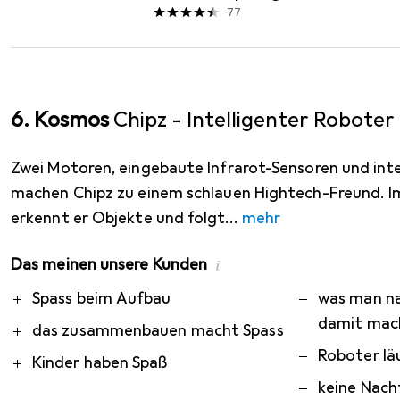
77
6. Kosmos
Chipz - Intelligenter Roboter
Zwei Motoren, eingebaute Infrarot-Sensoren und inte
machen Chipz zu einem schlauen Hightech-Freund. 
erkennt er Objekte und folgt
mehr
Das meinen unsere Kunden
i
Pro
Contra
Spass beim Aufbau
was man n
damit mac
das zusammenbauen macht Spass
Roboter läu
Kinder haben Spaß
keine Nach