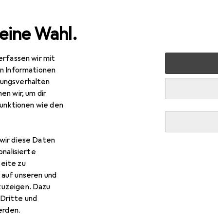
eine Wahl.
erfassen wir mit
Top bewertete Experiment
en Informationen
ungsverhalten
en wir, um dir
Diese Seite bleibt immer aktuell und wird automatisch aktuali
funktionen wie den
wir diese Daten
1. Kosmos
Easy Elektro - Big Fun
onalisierte
eite zu
Das grosse Set rund um elektronische Schaltungen m
 auf unseren und
Radio-Modulen. Weiterführende Versuche und verti
zuzeigen. Dazu
Stromkreisen mit Reihen-
mehr
Dritte und
rden.