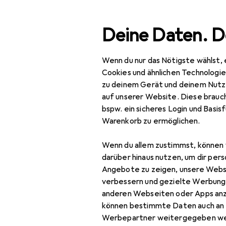
Suche
Deine Daten. D
Wenn du nur das Nötigste wählst, 
Navigation nach Kategorien
Gesamtsortiment
Cookies und ähnlichen Technologi
zu deinem Gerät und deinem Nutz
Spielzeug
auf unserer Website. Diese brauch
bspw. ein sicheres Login und Basis
Kreativ + Lernen
Warenkorb zu ermöglichen.
Experimentierkasten
Wenn du allem zustimmst, können 
Fidget Toys
darüber hinaus nutzen, um dir pers
Angebote zu zeigen, unsere Webs
Kindermikroskop
verbessern und gezielte Werbung
anderen Webseiten oder Apps an
Knete
können bestimmte Daten auch an 
Lernspiel
Werbepartner weitergegeben we