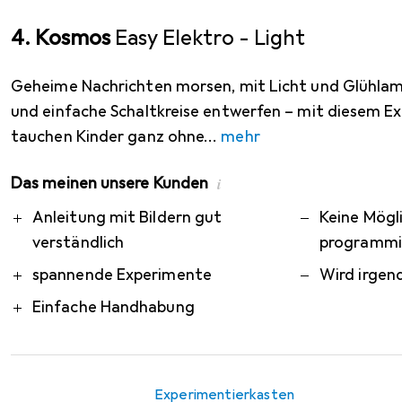
4. Kosmos
Easy Elektro - Light
Geheime Nachrichten morsen, mit Licht und Glühla
und einfache Schaltkreise entwerfen – mit diesem E
tauchen Kinder ganz ohne
mehr
Das meinen unsere Kunden
i
Pro
Contra
Anleitung mit Bildern gut
Keine Mögli
verständlich
programmi
spannende Experimente
Wird irgen
Einfache Handhabung
Experimentierkasten