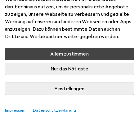
Zubehör für Attitude Light
darüber hinaus nutzen, um dir personalisierte Angebote
zu zeigen, unsere Webseite zu verbessern und gezielte
make-up in stick Oceanly
Werbung auf unseren und anderen Webseiten oder Apps
(Foundation) 12 g - Shade: Cream
anzuzeigen. Dazu können bestimmte Daten auch an
Dritte und Werbepartner weitergegeben werden.
Hier findest du passendes Zubehör zum Produkt Attitude
Light make-up in stick Oceanly (Foundation) 12 g - Shade:
Allem zustimmen
Cream.
Nur das Nötigste
Relevanz
Produktliste
Einstellungen
Keine Produkte gefunden
Impressum
Datenschutzerklärung