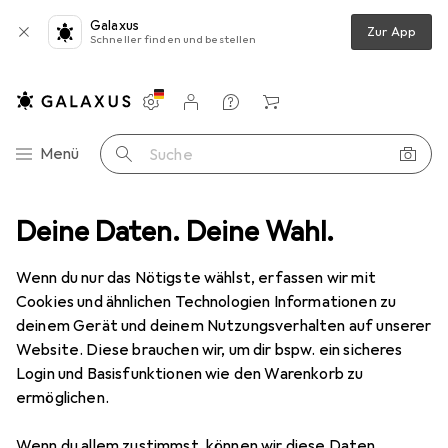
Galaxus
Zur App
Schneller finden und bestellen
Einstellungen
Kundenkonto
Vergleichslisten
Merklisten
Warenkorb
Navigation nach Kategorien
Menü
Suche
ake-up in stick Oceanly (Foundation) 12 g - Shade: Cream
Deine Daten. Deine Wahl.
Zubehör
Wenn du nur das Nötigste wählst, erfassen wir mit
Cookies und ähnlichen Technologien Informationen zu
Attitude
Light make-up in stick
deinem Gerät und deinem Nutzungsverhalten auf unserer
Oceanly (Foundation) 12 g - Shade:
Cream
Golden Rose, Highlighter, 8.50 g
Website. Diese brauchen wir, um dir bspw. ein sicheres
Login und Basisfunktionen wie den Warenkorb zu
ermöglichen.
Wenn du allem zustimmst, können wir diese Daten