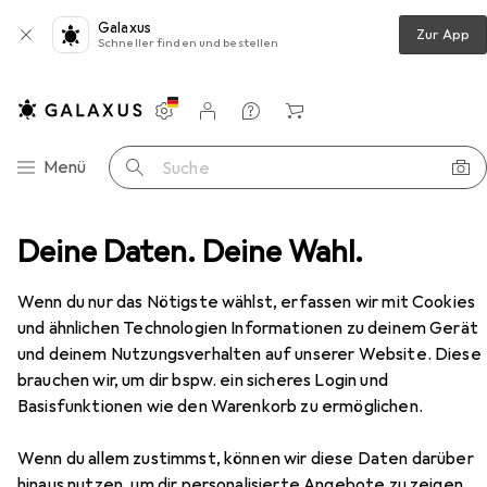
Galaxus
Zur App
Schneller finden und bestellen
Einstellungen
Kundenkonto
Vergleichslisten
Merklisten
Warenkorb
Navigation nach Kategorien
Menü
Suche
nt
Deine Daten. Deine Wahl.
Concealer
BeneFit Cosmetics Boi-ing Cakeless
Zubehör
Wenn du nur das Nötigste wählst, erfassen wir mit Cookies
und ähnlichen Technologien Informationen zu deinem Gerät
und deinem Nutzungsverhalten auf unserer Website. Diese
brauchen wir, um dir bspw. ein sicheres Login und
Basisfunktionen wie den Warenkorb zu ermöglichen.
Wenn du allem zustimmst, können wir diese Daten darüber
hinaus nutzen, um dir personalisierte Angebote zu zeigen,