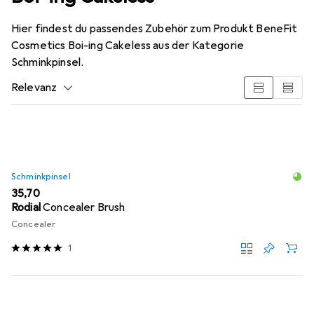
Hier findest du passendes Zubehör zum Produkt BeneFit
Cosmetics Boi-ing Cakeless aus der Kategorie
Schminkpinsel.
Relevanz
Produktliste
Schminkpinsel
EUR
35,70
Rodial
Concealer Brush
Concealer
1