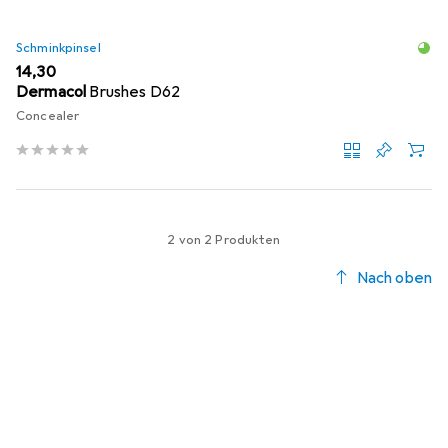
Schminkpinsel
EUR
14,30
Dermacol
Brushes D62
Concealer
2 von 2 Produkten
Nach oben