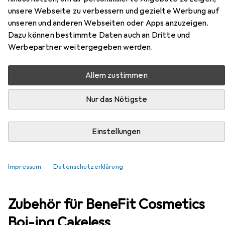
unsere Webseite zu verbessern und gezielte Werbung auf
unseren und anderen Webseiten oder Apps anzuzeigen.
EUR
EUR
22,59
4518,–
/
1l
BeneFit Cosmetics
Boi-ing Cakeless
Dazu können bestimmte Daten auch an Dritte und
7 Medium Warm
Werbepartner weitergegeben werden.
Allem zustimmen
Nur das Nötigste
Einstellungen
Impressum
Datenschutzerklärung
Zubehör für BeneFit Cosmetics
Boi-ing Cakeless