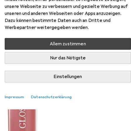
unsere Webseite zu verbessern und gezielte Werbung auf
unseren und anderen Webseiten oder Apps anzuzeigen.
Dazu können bestimmte Daten auch an Dritte und
Werbepartner weitergegeben werden.
Allem zustimmen
EUR
6,88
bei 2 Stück
Nur das Nötigste
Bourjois
Gloss Fabuleux
09 Mauvie Star
Einstellungen
Impressum
Datenschutzerklärung