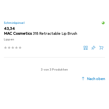
Schminkpinsel
EUR
43,34
MAC Cosmetics
318 Retractable Lip Brush
Lippen
3 von 3 Produkten
Nach oben