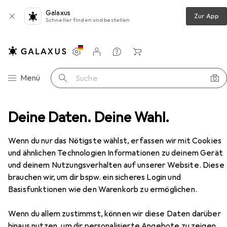
Galaxus
Zur App
Schneller finden und bestellen
Einstellungen
Kundenkonto
Vergleichslisten
Merklisten
Warenkorb
Navigation nach Kategorien
Menü
Suche
pen
Deine Daten. Deine Wahl.
Lippenstift + Lipgloss
Bourjois Gloss Fabuleux
Zubehör
Wenn du nur das Nötigste wählst, erfassen wir mit Cookies
und ähnlichen Technologien Informationen zu deinem Gerät
und deinem Nutzungsverhalten auf unserer Website. Diese
brauchen wir, um dir bspw. ein sicheres Login und
Basisfunktionen wie den Warenkorb zu ermöglichen.
Wenn du allem zustimmst, können wir diese Daten darüber
hinaus nutzen, um dir personalisierte Angebote zu zeigen,