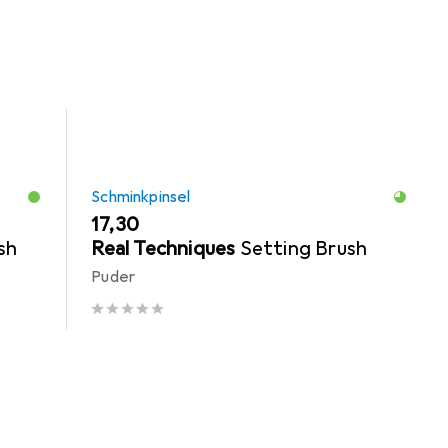
Schminkpinsel
EUR
17,30
sh
Real Techniques
Setting Brush
Puder