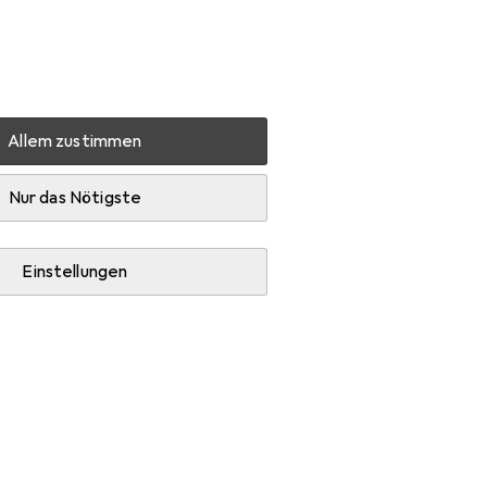
Einstellungen
Kundenkonto
Vergleichslisten
Merklisten
Warenkorb
Anmelden
Allem zustimmen
Dermacol Compact Powder
Zubehör
Nur das Nötigste
Einstellungen
gorie Schminkpinsel.