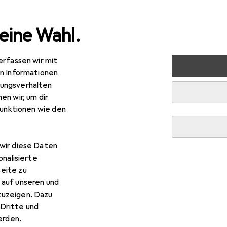
eine Wahl.
erfassen wir mit
uty + Gesundheit
Make-up
Teint
Gesichtspuder
en Informationen
ungsverhalten
en wir, um dir
funktionen wie den
rmacol
Compact Powder
wir diese Daten
onalisierte
eite zu
 auf unseren und
r Dermacol Compact Powder
zuzeigen. Dazu
Dritte und
rden.
s Zubehör zum Produkt Dermacol Compact Powder aus der Kate