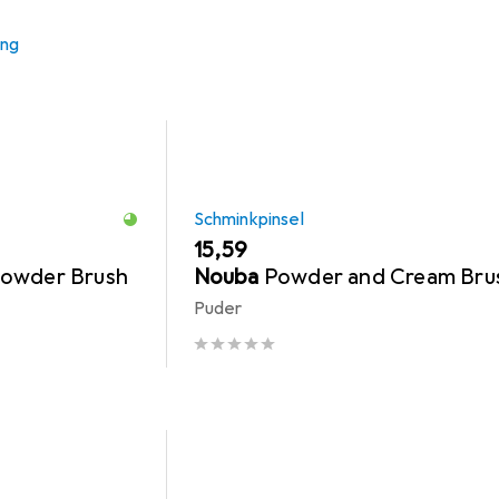
ung
Schminkpinsel
EUR
15,59
Powder Brush
Nouba
Powder and Cream Bru
Puder