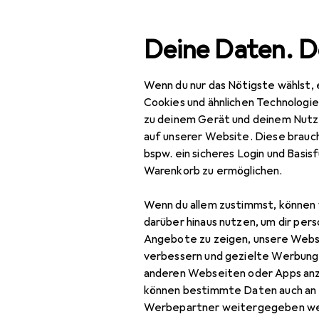
Suche
Deine Daten. D
Wenn du nur das Nötigste wählst, 
Navigation nach Kategorien
Gesamtsortiment
Bea
Gesamtsortiment
Cookies und ähnlichen Technologi
zu deinem Gerät und deinem Nutz
Beauty +
auf unserer Website. Diese brauch
Gesundheit
bspw. ein sicheres Login und Basis
De
Warenkorb zu ermöglichen.
Make-up
01
Wenn du allem zustimmst, können 
Teint
darüber hinaus nutzen, um dir pers
BB + CC Creme
Angebote zu zeigen, unsere Webs
verbessern und gezielte Werbung
Blush
Zubehör fü
anderen Webseiten oder Apps an
können bestimmte Daten auch an 
Concealer
Werbepartner weitergegeben we
Hier findest du passende