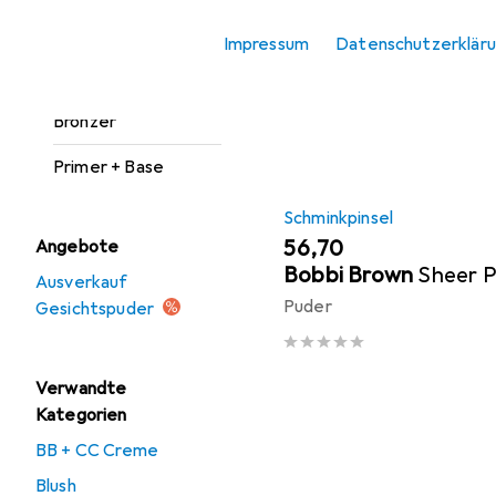
Foundation
Sortieren nach
:
Relevanz
Impressum
Datenschutzerklär
Gesichtspuder
Produktliste
Highlighter +
Bronzer
Primer + Base
Schminkpinsel
EUR
56,70
Angebote
Bobbi Brown
Sheer 
Ausverkauf
Puder
Gesichtspuder
Verwandte
Kategorien
BB + CC Creme
Blush