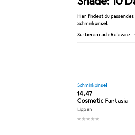
Shade: 10 D
Hier findest du passendes 
Schminkpinsel.
Sortieren nach
:
Relevanz
Produktliste
Schminkpinsel
EUR
14,47
Cosmetic
Fantasia
Lippen