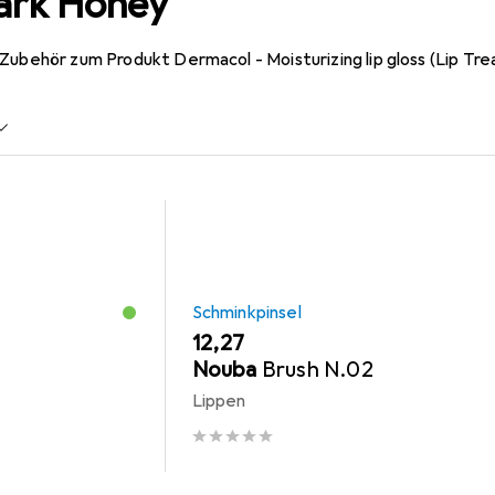
ark Honey
Zubehör zum Produkt Dermacol - Moisturizing lip gloss (Lip Tre
Schminkpinsel
EUR
12,27
Nouba
Brush N.02
Lippen