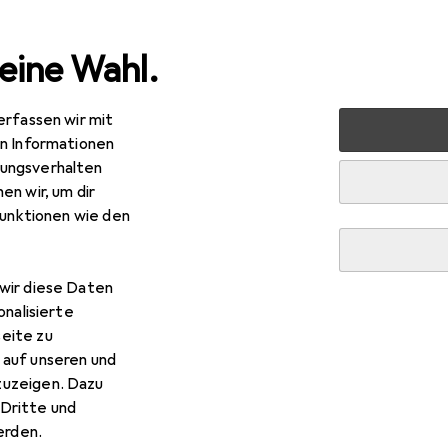
eine Wahl.
erfassen wir mit
Lippen
Lippenstift + Lipgloss
Dermacol - Moisturizing lip
en Informationen
ungsverhalten
en wir, um dir
funktionen wie den
wir diese Daten
onalisierte
eite zu
 auf unseren und
zuzeigen. Dazu
Dritte und
rden.