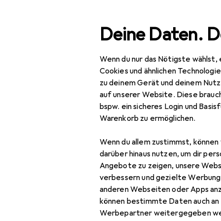
Suche
Deine Daten. D
Wenn du nur das Nötigste wählst, 
Navigation nach Kategorien
Gesamtsortiment
Beauty + Gesundheit
Make-up
Gesamtsortiment
Cookies und ähnlichen Technologi
zu deinem Gerät und deinem Nutz
Beauty +
auf unserer Website. Diese brauch
Gesundheit
bspw. ein sicheres Login und Basis
Warenkorb zu ermöglichen.
Make-up
Wenn du allem zustimmst, können 
Lippen
darüber hinaus nutzen, um dir pers
Lipliner
Angebote zu zeigen, unsere Webs
verbessern und gezielte Werbung
Lippenstift +
anderen Webseiten oder Apps an
Lipgloss
können bestimmte Daten auch an 
Werbepartner weitergegeben we