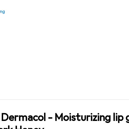
rmacol
- Moisturizing lip gloss (Lip Treat) 10 ml -
Dark Honey
ung
Dermacol - Moisturizing lip g