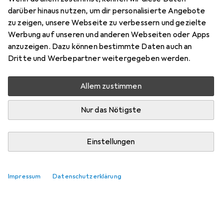
darüber hinaus nutzen, um dir personalisierte Angebote
Zubehör für Estée Lauder Pure
zu zeigen, unsere Webseite zu verbessern und gezielte
Werbung auf unseren und anderen Webseiten oder Apps
Color Love Lipstick with Love
anzuzeigen. Dazu können bestimmte Daten auch an
Bullet
Dritte und Werbepartner weitergegeben werden.
Hier findest du passendes Zubehör zum Produkt Estée
Allem zustimmen
Lauder Pure Color Love Lipstick with Love Bullet.
Nur das Nötigste
Relevanz
Produktliste
Keine Produkte gefunden
Einstellungen
Impressum
Datenschutzerklärung