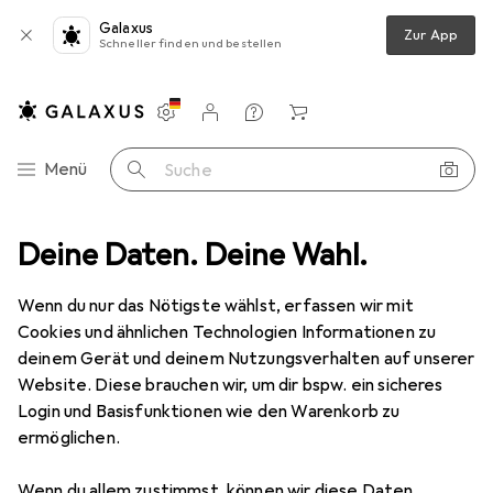
Galaxus
Zur App
Schneller finden und bestellen
Einstellungen
Kundenkonto
Vergleichslisten
Merklisten
Warenkorb
Navigation nach Kategorien
Menü
Suche
Estée Lauder Pure Color Love Lipstick with Love Bullet
Deine Daten. Deine Wahl.
Zubehör
Wenn du nur das Nötigste wählst, erfassen wir mit
Cookies und ähnlichen Technologien Informationen zu
Estée Lauder
Pure Color Love Lipstick
deinem Gerät und deinem Nutzungsverhalten auf unserer
with Love Bullet
Website. Diese brauchen wir, um dir bspw. ein sicheres
180 Black Star, 180 Schwarzer Stern, 403 Strange Bloom
Login und Basisfunktionen wie den Warenkorb zu
ermöglichen.
Wenn du allem zustimmst, können wir diese Daten