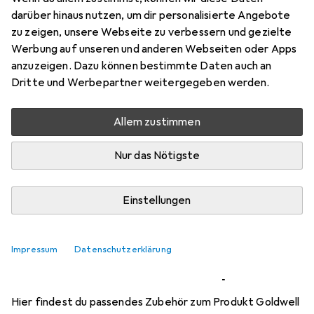
darüber hinaus nutzen, um dir personalisierte Angebote
EUR
EUR
34,81
139,24
/
1l
zu zeigen, unsere Webseite zu verbessern und gezielte
Goldwell
Topchic
Werbung auf unseren und anderen Webseiten oder Apps
5VV - MAX very violet
anzuzeigen. Dazu können bestimmte Daten auch an
Dritte und Werbepartner weitergegeben werden.
Allem zustimmen
Nur das Nötigste
Einstellungen
Impressum
Datenschutzerklärung
Zubehör für Goldwell Topchic
Hier findest du passendes Zubehör zum Produkt Goldwell