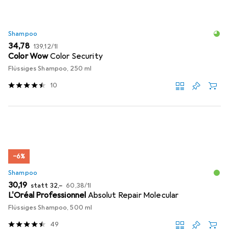
Shampoo
EUR
EUR
34,78
139,12
/
1l
Color Wow
Color Security
Flüssiges Shampoo, 250 ml
10
−6%
Shampoo
EUR
EUR
EUR
30,19
statt
32,–
60,38
/
1l
L'Oréal Professionnel
Absolut Repair Molecular
Flüssiges Shampoo, 500 ml
49