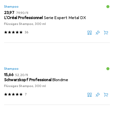
Shampoo
EUR
EUR
23,97
79,90
/
1l
L'Oréal Professionnel
Serie Expert Metal DX
Flüssiges Shampoo, 300 ml
36
Shampoo
EUR
EUR
15,66
52,20
/
1l
Schwarzkopf Professional
Blondme
Flüssiges Shampoo, 300 ml
7