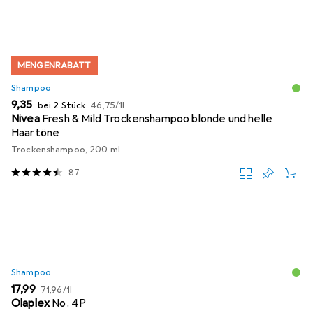
MENGENRABATT
Shampoo
EUR
EUR
9,35
bei 2 Stück
46,75
/
1l
Nivea
Fresh & Mild Trockenshampoo blonde und helle
Haartöne
Trockenshampoo, 200 ml
87
Shampoo
EUR
EUR
17,99
71,96
/
1l
Olaplex
No. 4P