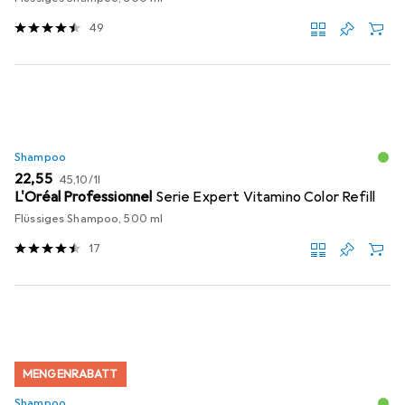
49
Shampoo
EUR
EUR
22,55
45,10
/
1l
L'Oréal Professionnel
Serie Expert Vitamino Color Refill
Flüssiges Shampoo, 500 ml
17
MENGENRABATT
Shampoo