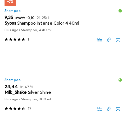
−7%
Shampoo
EUR
EUR
EUR
9,35
statt
10,10
21,25
/
1l
Syoss
Shampoo Intense Color 440ml
Flüssiges Shampoo, 440 ml
1
Shampoo
EUR
EUR
24,44
81,47
/
1l
Milk_Shake
Silver Shine
Flüssiges Shampoo, 300 ml
17