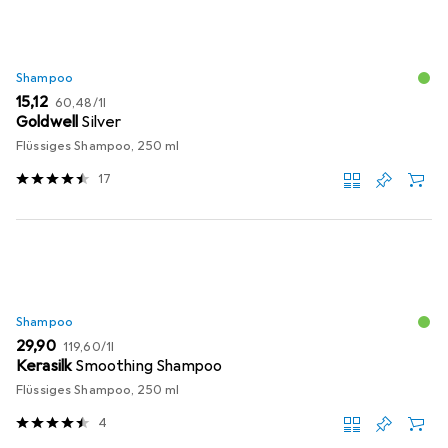
Shampoo
EUR
EUR
15,12
60,48
/
1l
Goldwell
Silver
Flüssiges Shampoo, 250 ml
17
Shampoo
EUR
EUR
29,90
119,60
/
1l
Kerasilk
Smoothing Shampoo
Flüssiges Shampoo, 250 ml
4