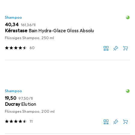
Shampoo
EUR
EUR
40,34
161,36
/
1l
Kérastase
Bain Hydra-Glaze Gloss Absolu
Flüssiges Shampoo, 250 ml
60
Shampoo
EUR
EUR
19,50
97,50
/
1l
Ducray
Elution
Flüssiges Shampoo, 200 ml
11