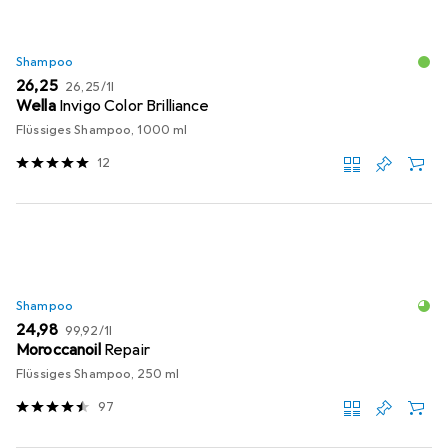
Shampoo
EUR
EUR
26,25
26,25
/
1l
Wella
Invigo Color Brilliance
Flüssiges Shampoo, 1000 ml
12
Shampoo
EUR
EUR
24,98
99,92
/
1l
Moroccanoil
Repair
Flüssiges Shampoo, 250 ml
97