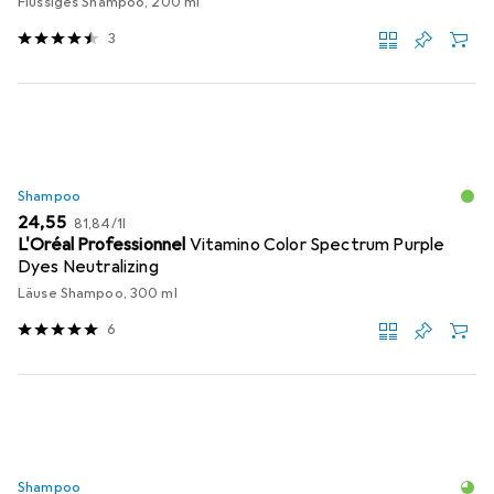
Flüssiges Shampoo, 200 ml
3
Shampoo
EUR
EUR
24,55
81,84
/
1l
L'Oréal Professionnel
Vitamino Color Spectrum Purple
Dyes Neutralizing
Läuse Shampoo, 300 ml
6
Shampoo