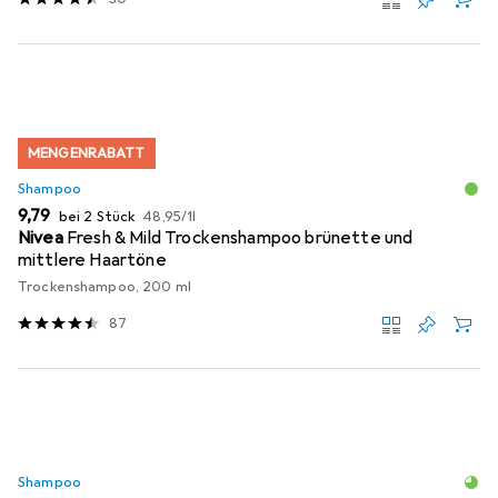
MENGENRABATT
Shampoo
EUR
EUR
9,79
bei 2 Stück
48,95
/
1l
Nivea
Fresh & Mild Trockenshampoo brünette und
mittlere Haartöne
Trockenshampoo, 200 ml
87
Shampoo