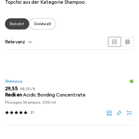
Topchic aus der Kategorie Shampoo.
Beliebt
Goldwell
Relevanz
Produktliste
Shampoo
EUR
EUR
29,55
98,50
/
1l
Redken
Acidic Bonding Concentrate
Flüssiges Shampoo, 300 ml
31