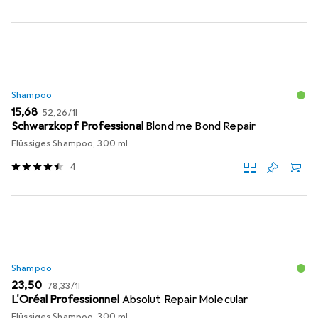
Shampoo
EUR
EUR
15,68
52,26
/
1l
Schwarzkopf Professional
Blond me Bond Repair
Flüssiges Shampoo, 300 ml
4
Shampoo
EUR
EUR
23,50
78,33
/
1l
L'Oréal Professionnel
Absolut Repair Molecular
Flüssiges Shampoo, 300 ml