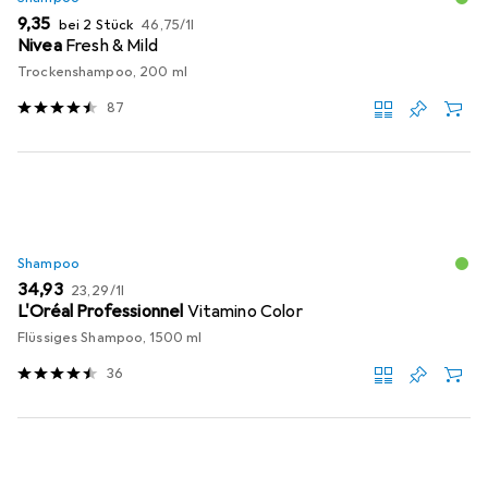
EUR
EUR
9,35
bei 2 Stück
46,75
/
1l
Nivea
Fresh & Mild
Trockenshampoo, 200 ml
87
Shampoo
EUR
EUR
34,93
23,29
/
1l
L'Oréal Professionnel
Vitamino Color
Flüssiges Shampoo, 1500 ml
36