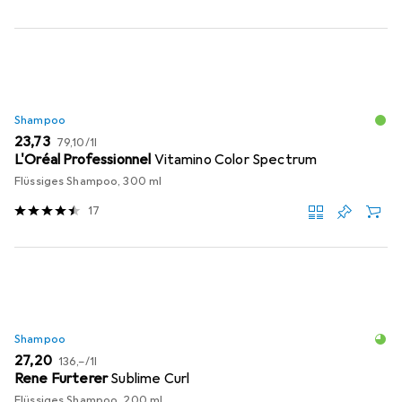
Shampoo
EUR
EUR
23,73
79,10
/
1l
L'Oréal Professionnel
Vitamino Color Spectrum
Flüssiges Shampoo, 300 ml
17
Shampoo
EUR
EUR
27,20
136,–
/
1l
Rene Furterer
Sublime Curl
Flüssiges Shampoo, 200 ml