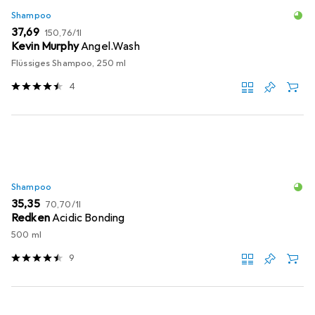
Shampoo
EUR
EUR
37,69
150,76
/
1l
Kevin Murphy
Angel.Wash
Flüssiges Shampoo, 250 ml
4
Shampoo
EUR
EUR
35,35
70,70
/
1l
Redken
Acidic Bonding
500 ml
9