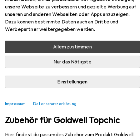
unsere Webseite zu verbessern und gezielte Werbung auf
EUR
EUR
34,81
139,24
/
1l
unseren und anderen Webseiten oder Apps anzuzeigen.
Goldwell
Topchic
Dazu können bestimmte Daten auch an Dritte und
7BG mittelblond beigegold
Werbepartner weitergegeben werden.
Allem zustimmen
Nur das Nötigste
Einstellungen
Impressum
Datenschutzerklärung
Zubehör für Goldwell Topchic
Hier findest du passendes Zubehör zum Produkt Goldwell