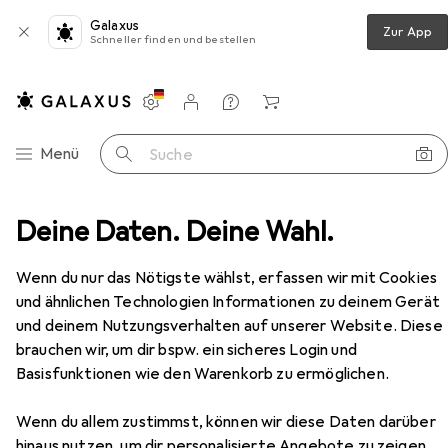
Galaxus
Zur App
Schneller finden und bestellen
Einstellungen
Kundenkonto
Vergleichslisten
Merklisten
Warenkorb
Navigation nach Kategorien
Menü
Suche
yling
Deine Daten. Deine Wahl.
Haarstyling
Haarfarbe
Goldwell Topchic
Zubehör
Wenn du nur das Nötigste wählst, erfassen wir mit Cookies
und ähnlichen Technologien Informationen zu deinem Gerät
und deinem Nutzungsverhalten auf unserer Website. Diese
brauchen wir, um dir bspw. ein sicheres Login und
Basisfunktionen wie den Warenkorb zu ermöglichen.
Wenn du allem zustimmst, können wir diese Daten darüber
hinaus nutzen, um dir personalisierte Angebote zu zeigen,