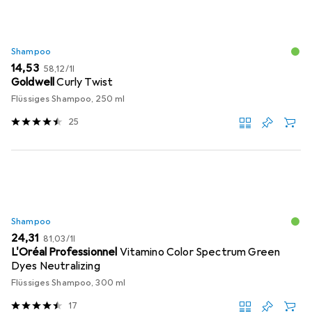
Shampoo
EUR
EUR
14,53
58,12
/
1l
Goldwell
Curly Twist
Flüssiges Shampoo, 250 ml
25
Shampoo
EUR
EUR
24,31
81,03
/
1l
L'Oréal Professionnel
Vitamino Color Spectrum Green
Dyes Neutralizing
Flüssiges Shampoo, 300 ml
17