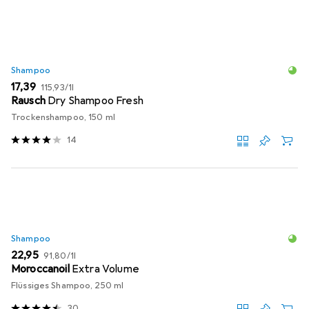
Shampoo
EUR
EUR
17,39
115,93
/
1l
Rausch
Dry Shampoo Fresh
Trockenshampoo, 150 ml
14
Shampoo
EUR
EUR
22,95
91,80
/
1l
Moroccanoil
Extra Volume
Flüssiges Shampoo, 250 ml
30