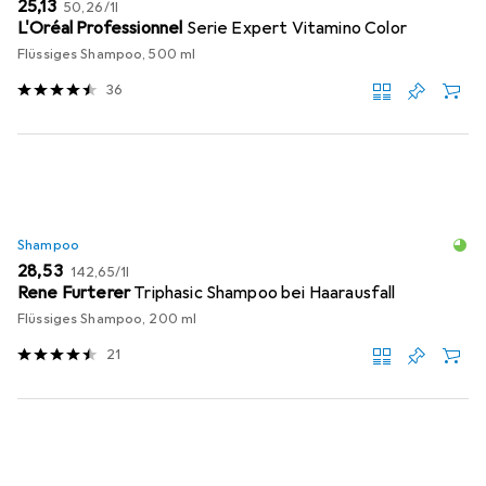
EUR
EUR
25,13
50,26
/
1l
L'Oréal Professionnel
Serie Expert Vitamino Color
Flüssiges Shampoo, 500 ml
36
Shampoo
EUR
EUR
28,53
142,65
/
1l
Rene Furterer
Triphasic Shampoo bei Haarausfall
Flüssiges Shampoo, 200 ml
21