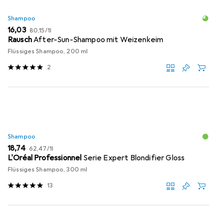
Shampoo
EUR
EUR
16,03
80,15
/
1l
Rausch
After-Sun-Shampoo mit Weizenkeim
Flüssiges Shampoo, 200 ml
2
Shampoo
EUR
EUR
18,74
62,47
/
1l
L'Oréal Professionnel
Serie Expert Blondifier Gloss
Flüssiges Shampoo, 300 ml
13