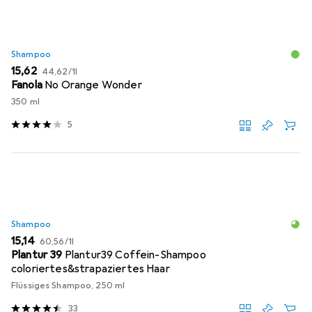
Shampoo
EUR
EUR
15,62
44,62
/
1l
Fanola
No Orange Wonder
350 ml
5
Shampoo
EUR
EUR
15,14
60,56
/
1l
Plantur 39
Plantur39 Coffein-Shampoo
coloriertes&strapaziertes Haar
Flüssiges Shampoo, 250 ml
33