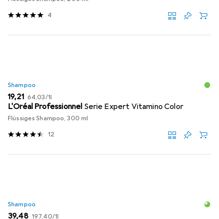
4
Shampoo
EUR
EUR
19,21
64,03
/
1l
L'Oréal Professionnel
Serie Expert Vitamino Color
Flüssiges Shampoo, 300 ml
12
Shampoo
EUR
EUR
39,48
197,40
/
1l