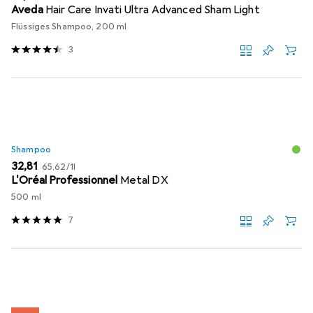
Aveda
Hair Care Invati Ultra Advanced Sham Light
Flüssiges Shampoo, 200 ml
3
Shampoo
EUR
EUR
32,81
65,62
/
1l
L'Oréal Professionnel
Metal DX
500 ml
7