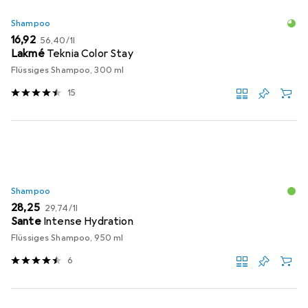
Shampoo
EUR
EUR
16,92
56,40
/
1l
Lakmé
Teknia Color Stay
Flüssiges Shampoo, 300 ml
15
Shampoo
EUR
EUR
28,25
29,74
/
1l
Sante
Intense Hydration
Flüssiges Shampoo, 950 ml
6