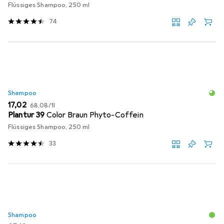
Flüssiges Shampoo, 250 ml
74
Shampoo
EUR
EUR
17,02
68,08
/
1l
Plantur 39
Color Braun Phyto-Coffein
Flüssiges Shampoo, 250 ml
33
Shampoo