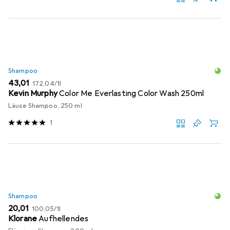
Shampoo
EUR
EUR
43,01
172,04
/
1l
Kevin Murphy
Color Me Everlasting Color Wash 250ml
Läuse Shampoo, 250 ml
1
Shampoo
EUR
EUR
20,01
100,05
/
1l
Klorane
Aufhellendes