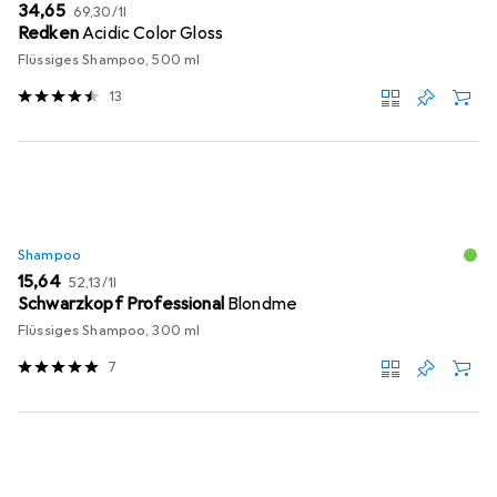
EUR
EUR
34,65
69,30
/
1l
Redken
Acidic Color Gloss
Flüssiges Shampoo, 500 ml
13
Shampoo
EUR
EUR
15,64
52,13
/
1l
Schwarzkopf Professional
Blondme
Flüssiges Shampoo, 300 ml
7