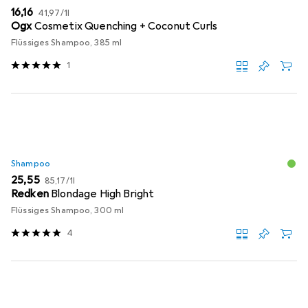
EUR
EUR
16,16
41,97
/
1l
Ogx
Cosmetix Quenching + Coconut Curls
Flüssiges Shampoo, 385 ml
1
Shampoo
EUR
EUR
25,55
85,17
/
1l
Redken
Blondage High Bright
Flüssiges Shampoo, 300 ml
4