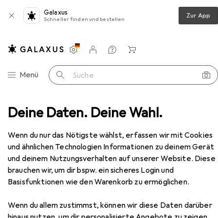
Galaxus
Zur App
Schneller finden und bestellen
Einstellungen
Kundenkonto
Vergleichslisten
Merklisten
Warenkorb
Navigation nach Kategorien
Menü
Suche
yling
Deine Daten. Deine Wahl.
Haarstyling
Haarfarbe
Goldwell Topchic
Zubehör
Wenn du nur das Nötigste wählst, erfassen wir mit Cookies
und ähnlichen Technologien Informationen zu deinem Gerät
und deinem Nutzungsverhalten auf unserer Website. Diese
brauchen wir, um dir bspw. ein sicheres Login und
Basisfunktionen wie den Warenkorb zu ermöglichen.
Wenn du allem zustimmst, können wir diese Daten darüber
hinaus nutzen, um dir personalisierte Angebote zu zeigen,