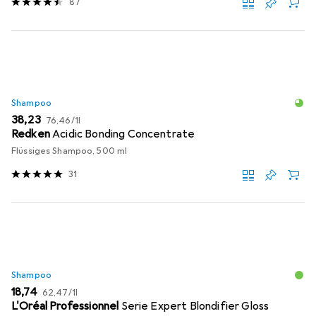
87
Shampoo
EUR
EUR
38,23
76,46
/
1l
Redken
Acidic Bonding Concentrate
Flüssiges Shampoo, 500 ml
31
Shampoo
EUR
EUR
18,74
62,47
/
1l
L'Oréal Professionnel
Serie Expert Blondifier Gloss