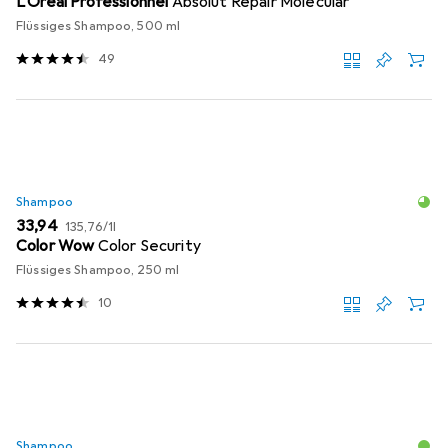
L'Oréal Professionnel
Absolut Repair Molecular
Flüssiges Shampoo, 500 ml
49
Shampoo
EUR
EUR
33,94
135,76
/
1l
Color Wow
Color Security
Flüssiges Shampoo, 250 ml
10
Shampoo