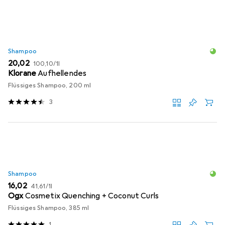
Shampoo
EUR
EUR
20,02
100,10
/
1l
Klorane
Aufhellendes
Flüssiges Shampoo, 200 ml
3
Shampoo
EUR
EUR
16,02
41,61
/
1l
Ogx
Cosmetix Quenching + Coconut Curls
Flüssiges Shampoo, 385 ml
1