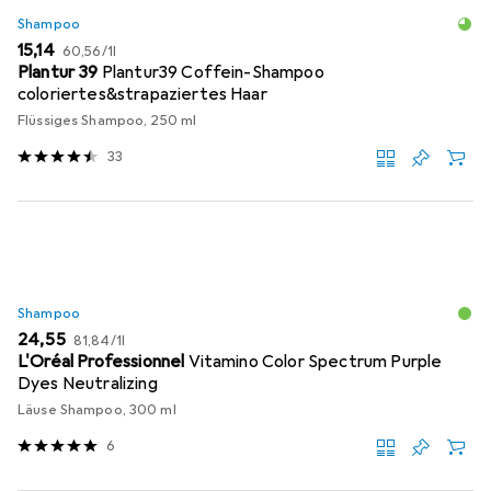
Shampoo
EUR
EUR
15,14
60,56
/
1l
Plantur 39
Plantur39 Coffein-Shampoo
coloriertes&strapaziertes Haar
Flüssiges Shampoo, 250 ml
33
Shampoo
EUR
EUR
24,55
81,84
/
1l
L'Oréal Professionnel
Vitamino Color Spectrum Purple
Dyes Neutralizing
Läuse Shampoo, 300 ml
6