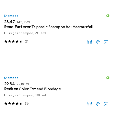
Shampoo
EUR
EUR
28,47
142,35
/
1l
Rene Furterer
Triphasic Shampoo bei Haarausfall
Flüssiges Shampoo, 200 ml
21
Shampoo
EUR
EUR
29,34
97,80
/
1l
Redken
Color Extend Blondage
Flüssiges Shampoo, 300 ml
36