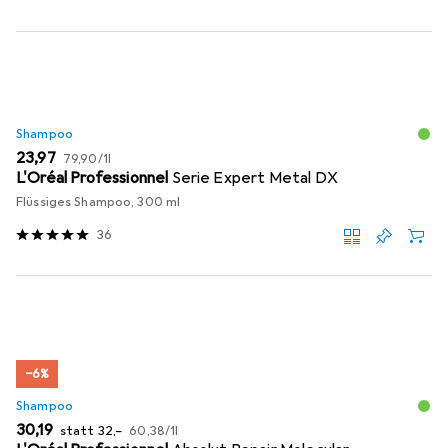
Shampoo
EUR
EUR
23,97
79,90
/
1l
L'Oréal Professionnel
Serie Expert Metal DX
Flüssiges Shampoo, 300 ml
36
−6%
Shampoo
EUR
EUR
EUR
30,19
statt
32,–
60,38
/
1l