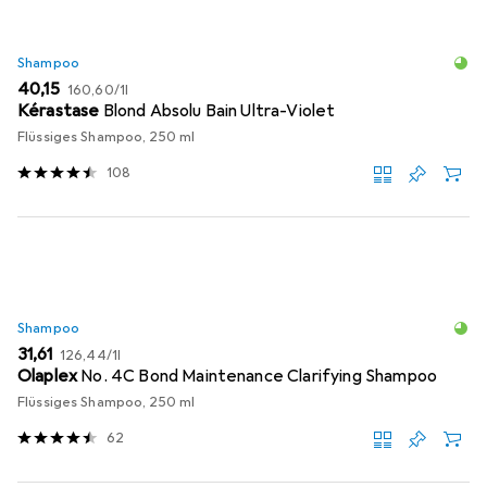
Shampoo
EUR
EUR
40,15
160,60
/
1l
Kérastase
Blond Absolu Bain Ultra-Violet
Flüssiges Shampoo, 250 ml
108
Shampoo
EUR
EUR
31,61
126,44
/
1l
Olaplex
No. 4C Bond Maintenance Clarifying Shampoo
Flüssiges Shampoo, 250 ml
62