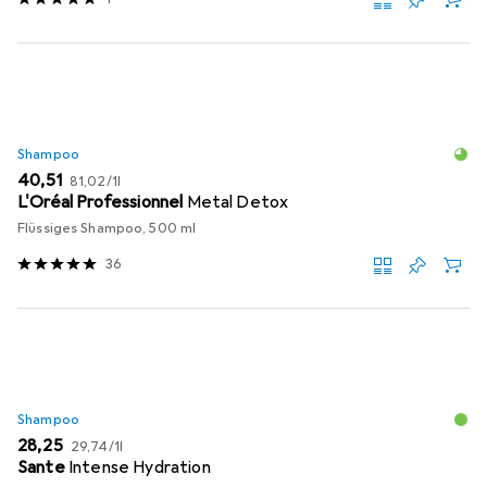
Shampoo
EUR
EUR
40,51
81,02
/
1l
L'Oréal Professionnel
Metal Detox
Flüssiges Shampoo, 500 ml
36
Shampoo
EUR
EUR
28,25
29,74
/
1l
Sante
Intense Hydration