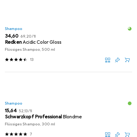
Shampoo
EUR
EUR
34,60
69,20
/
1l
Redken
Acidic Color Gloss
Flüssiges Shampoo, 500 ml
13
Shampoo
EUR
EUR
15,64
52,13
/
1l
Schwarzkopf Professional
Blondme
Flüssiges Shampoo, 300 ml
7