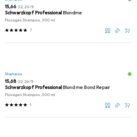
EUR
EUR
15,66
52,20
/
1l
Schwarzkopf Professional
Blondme
Flüssiges Shampoo, 300 ml
7
Shampoo
EUR
EUR
15,68
52,26
/
1l
Schwarzkopf Professional
Blond me Bond Repair
Flüssiges Shampoo, 300 ml
1