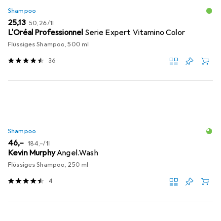
Shampoo
EUR
EUR
25,13
50,26
/
1l
L'Oréal Professionnel
Serie Expert Vitamino Color
Flüssiges Shampoo, 500 ml
36
Shampoo
EUR
EUR
46,–
184,–
/
1l
Kevin Murphy
Angel.Wash
Flüssiges Shampoo, 250 ml
4