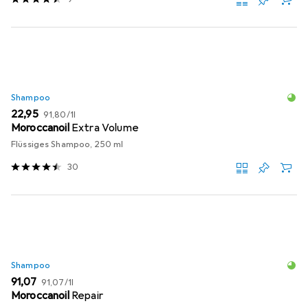
Shampoo
EUR
EUR
22,95
91,80
/
1l
Moroccanoil
Extra Volume
Flüssiges Shampoo, 250 ml
30
Shampoo
EUR
EUR
91,07
91,07
/
1l
Moroccanoil
Repair