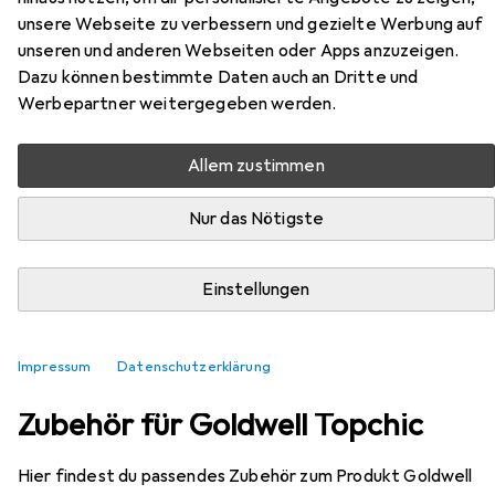
unsere Webseite zu verbessern und gezielte Werbung auf
EUR
EUR
40,88
163,52
/
1l
unseren und anderen Webseiten oder Apps anzuzeigen.
Goldwell
Topchic
Dazu können bestimmte Daten auch an Dritte und
Mahagoni Copper
Werbepartner weitergegeben werden.
Allem zustimmen
Nur das Nötigste
Einstellungen
Impressum
Datenschutzerklärung
Zubehör für Goldwell Topchic
Hier findest du passendes Zubehör zum Produkt Goldwell