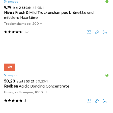
Shampoo
EUR
EUR
9,79
bei 2 Stück
48,95
/
1l
Nivea
Fresh & Mild Trockenshampoo brünette und
mittlere Haartöne
Trockenshampoo, 200 ml
87
−6%
Shampoo
EUR
EUR
EUR
50,23
statt
53,21
50,23
/
1l
Redken
Acidic Bonding Concentrate
Flüssiges Shampoo, 1000 ml
31