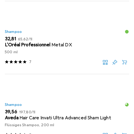
Shampoo
EUR
EUR
32,81
65,62
/
1l
L'Oréal Professionnel
Metal DX
500 ml
7
Shampoo
EUR
EUR
39,56
197,80
/
1l
Aveda
Hair Care Invati Ultra Advanced Sham Light
Flüssiges Shampoo, 200 ml