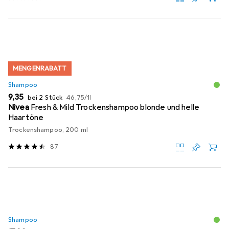
MENGENRABATT
Shampoo
EUR
EUR
9,35
bei 2 Stück
46,75
/
1l
Nivea
Fresh & Mild Trockenshampoo blonde und helle
Haartöne
Trockenshampoo, 200 ml
87
Shampoo