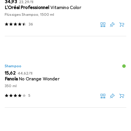
EUR
EUR
34,93
23,29
/
1l
L'Oréal Professionnel
Vitamino Color
Flüssiges Shampoo, 1500 ml
36
Shampoo
EUR
EUR
15,62
44,62
/
1l
Fanola
No Orange Wonder
350 ml
5