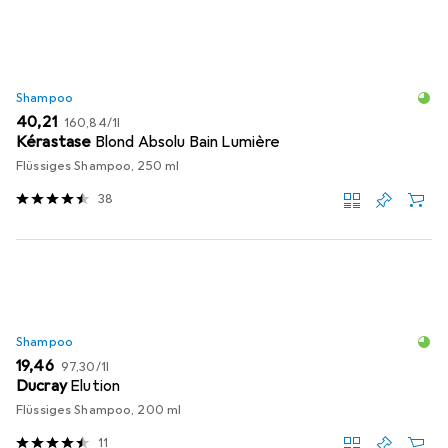
Shampoo
EUR
EUR
40,21
160,84
/
1l
Kérastase
Blond Absolu Bain Lumière
Flüssiges Shampoo, 250 ml
38
Shampoo
EUR
EUR
19,46
97,30
/
1l
Ducray
Elution
Flüssiges Shampoo, 200 ml
11