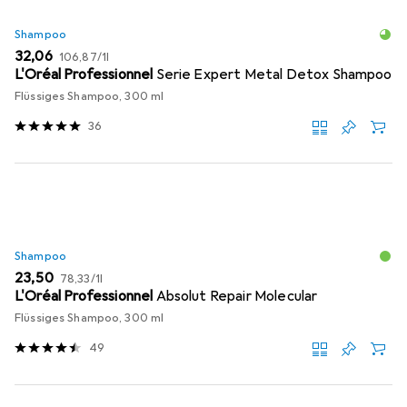
Shampoo
EUR
EUR
32,06
106,87
/
1l
L'Oréal Professionnel
Serie Expert Metal Detox Shampoo
Flüssiges Shampoo, 300 ml
36
Shampoo
EUR
EUR
23,50
78,33
/
1l
L'Oréal Professionnel
Absolut Repair Molecular
Flüssiges Shampoo, 300 ml
49