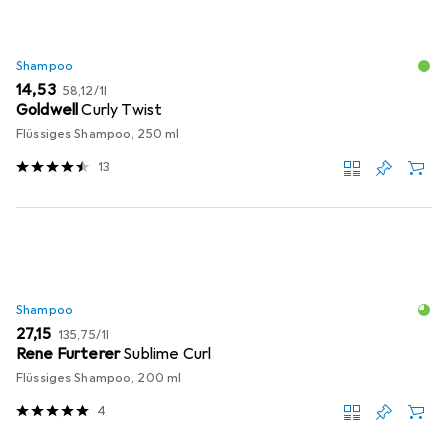
Shampoo
EUR
EUR
14,53
58,12
/
1l
Goldwell
Curly Twist
Flüssiges Shampoo, 250 ml
13
Shampoo
EUR
EUR
27,15
135,75
/
1l
Rene Furterer
Sublime Curl
Flüssiges Shampoo, 200 ml
4