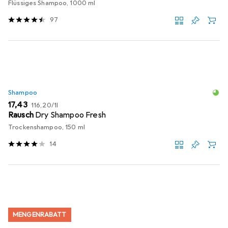
Flüssiges Shampoo, 1000 ml
97
Shampoo
EUR
EUR
17,43
116,20
/
1l
Rausch
Dry Shampoo Fresh
Trockenshampoo, 150 ml
14
MENGENRABATT