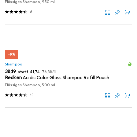
Flüssiges Shampoo, 950 ml
6
−9%
Shampoo
EUR
EUR
EUR
38,19
statt
41,74
76,38
/
1l
Redken
Acidic Color Gloss Shampoo Refill Pouch
Flüssiges Shampoo, 500 ml
13