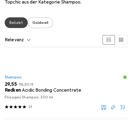
Topchic aus der Kategorie Shampoo.
Beliebt
Goldwell
Relevanz
Produktliste
Shampoo
EUR
EUR
29,55
98,50
/
1l
Redken
Acidic Bonding Concentrate
Flüssiges Shampoo, 300 ml
31