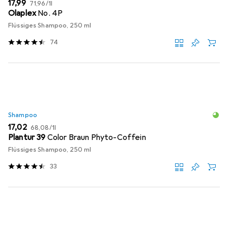
EUR
EUR
17,99
71,96
/
1l
Olaplex
No. 4P
Flüssiges Shampoo, 250 ml
74
Shampoo
EUR
EUR
17,02
68,08
/
1l
Plantur 39
Color Braun Phyto-Coffein
Flüssiges Shampoo, 250 ml
33