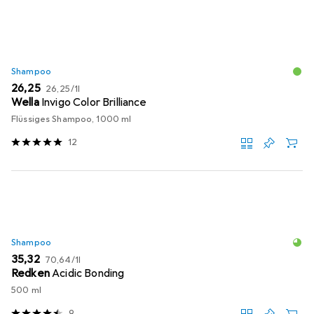
Shampoo
EUR
EUR
26,25
26,25
/
1l
Wella
Invigo Color Brilliance
Flüssiges Shampoo, 1000 ml
12
Shampoo
EUR
EUR
35,32
70,64
/
1l
Redken
Acidic Bonding
500 ml
9