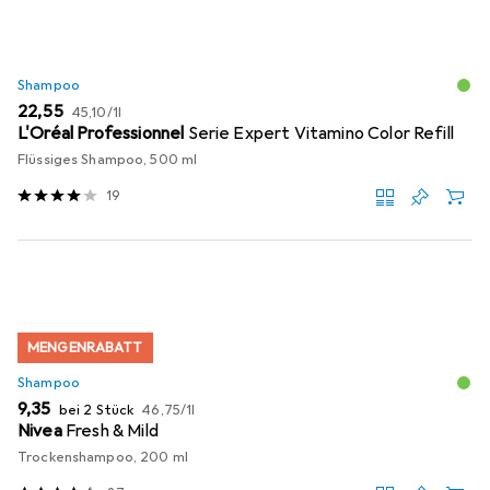
Shampoo
EUR
EUR
22,55
45,10
/
1l
L'Oréal Professionnel
Serie Expert Vitamino Color Refill
Flüssiges Shampoo, 500 ml
19
MENGENRABATT
Shampoo
EUR
EUR
9,35
bei 2 Stück
46,75
/
1l
Nivea
Fresh & Mild
Trockenshampoo, 200 ml