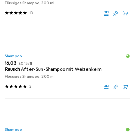
Flüssiges Shampoo, 300 ml
13
Shampoo
EUR
EUR
16,03
80,15
/
1l
Rausch
After-Sun-Shampoo mit Weizenkeim
Flüssiges Shampoo, 200 ml
2
Shampoo