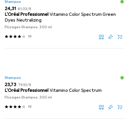
Shampoo
EUR
EUR
24,31
81,03
/
1l
L'Oréal Professionnel
Vitamino Color Spectrum Green
Dyes Neutralizing
Flüssiges Shampoo, 300 ml
19
Shampoo
EUR
EUR
23,73
79,10
/
1l
L'Oréal Professionnel
Vitamino Color Spectrum
Flüssiges Shampoo, 300 ml
19