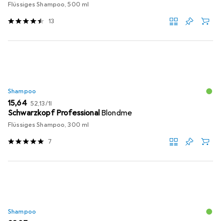
Flüssiges Shampoo, 500 ml
13
Shampoo
EUR
EUR
15,64
52,13
/
1l
Schwarzkopf Professional
Blondme
Flüssiges Shampoo, 300 ml
7
Shampoo