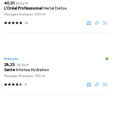
EUR
EUR
40,51
81,02
/
1l
L'Oréal Professionnel
Metal Detox
Flüssiges Shampoo, 500 ml
36
Shampoo
EUR
EUR
28,25
29,74
/
1l
Sante
Intense Hydration
Flüssiges Shampoo, 950 ml
6