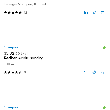
Flüssiges Shampoo, 1000 ml
12
Shampoo
EUR
EUR
35,32
70,64
/
1l
Redken
Acidic Bonding
500 ml
9
Shampoo