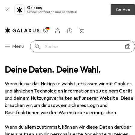
Galaxus
Zur App
Schneller finden und bestellen
Einstellungen
Kundenkonto
Vergleichslisten
Merklisten
Warenkorb
Navigation nach Kategorien
Menü
Suche
rfarbe
Deine Daten. Deine Wahl.
L'Oréal Professionnel Dia Richesse Hi-Visibility
Zubehör
Wenn du nur das Nötigste wählst, erfassen wir mit Cookies
und ähnlichen Technologien Informationen zu deinem Gerät
und deinem Nutzungsverhalten auf unserer Website. Diese
EUR
brauchen wir, um dir bspw. ein sicheres Login und
EUR
17,96
359,20
/
1l
L'Oréal Professionnel
Dia Richesse Hi-
Basisfunktionen wie den Warenkorb zu ermöglichen.
Visibility
.3 Gold Mandel
Wenn du allem zustimmst, können wir diese Daten darüber
hinaus nutzen, um dir personalisierte Angebote zu zeigen,