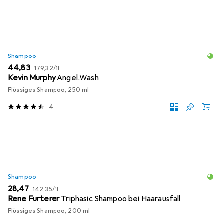
Shampoo
EUR
EUR
44,83
179,32
/
1l
Kevin Murphy
Angel.Wash
Flüssiges Shampoo, 250 ml
4
Shampoo
EUR
EUR
28,47
142,35
/
1l
Rene Furterer
Triphasic Shampoo bei Haarausfall
Flüssiges Shampoo, 200 ml