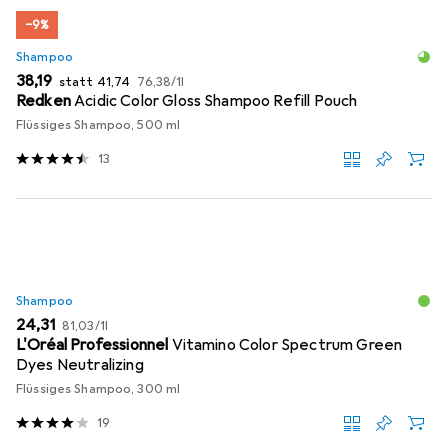
−9%
Shampoo
EUR
EUR
EUR
38,19
statt
41,74
76,38
/
1l
Redken
Acidic Color Gloss Shampoo Refill Pouch
Flüssiges Shampoo, 500 ml
13
Shampoo
EUR
EUR
24,31
81,03
/
1l
L'Oréal Professionnel
Vitamino Color Spectrum Green
Dyes Neutralizing
Flüssiges Shampoo, 300 ml
19