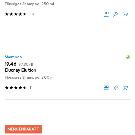
Flüssiges Shampoo, 250 ml
38
Shampoo
EUR
EUR
19,46
97,30
/
1l
Ducray
Elution
Flüssiges Shampoo, 200 ml
11
MENGENRABATT