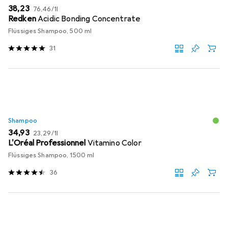
EUR
EUR
38,23
76,46
/
1l
Redken
Acidic Bonding Concentrate
Flüssiges Shampoo, 500 ml
31
Shampoo
EUR
EUR
34,93
23,29
/
1l
L'Oréal Professionnel
Vitamino Color
Flüssiges Shampoo, 1500 ml
36