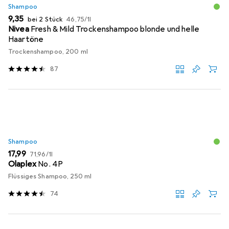
Shampoo
EUR
EUR
9,35
bei 2 Stück
46,75
/
1l
Nivea
Fresh & Mild Trockenshampoo blonde und helle
Haartöne
Trockenshampoo, 200 ml
87
Shampoo
EUR
EUR
17,99
71,96
/
1l
Olaplex
No. 4P
Flüssiges Shampoo, 250 ml
74