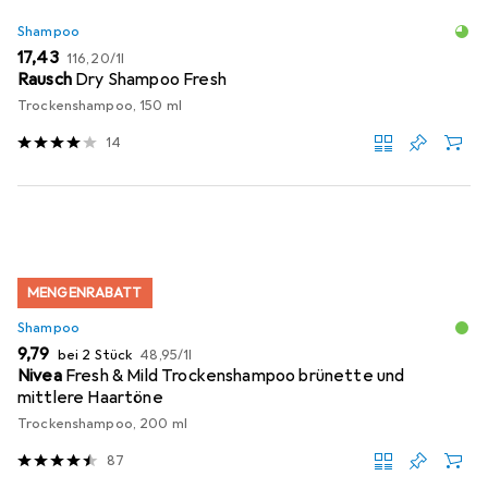
Shampoo
EUR
EUR
17,43
116,20
/
1l
Rausch
Dry Shampoo Fresh
Trockenshampoo, 150 ml
14
MENGENRABATT
Shampoo
EUR
EUR
9,79
bei 2 Stück
48,95
/
1l
Nivea
Fresh & Mild Trockenshampoo brünette und
mittlere Haartöne
Trockenshampoo, 200 ml
87