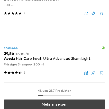
500 ml
7
Shampoo
EUR
EUR
39,56
197,80
/
1l
Aveda
Hair Care Invati Ultra Advanced Sham Light
Flüssiges Shampoo, 200 ml
3
48 von 287 Produkten
Mehr anzeigen