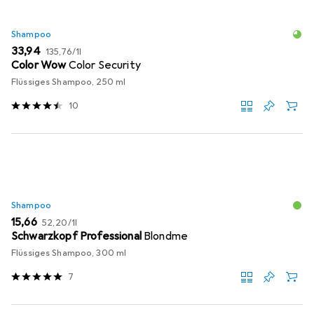
Shampoo
EUR
EUR
33,94
135,76
/
1l
Color Wow
Color Security
Flüssiges Shampoo, 250 ml
10
Shampoo
EUR
EUR
15,66
52,20
/
1l
Schwarzkopf Professional
Blondme
Flüssiges Shampoo, 300 ml
7