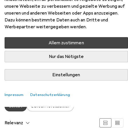
unsere Webseite zu verbessern und gezielte Werbung auf
unseren und anderen Webseiten oder Apps anzuzeigen.
Dazu können bestimmte Daten auch an Dritte und
Werbepartner weitergegeben werden.
Zubehör für L'Oréal
Allem zustimmen
Professionnel Dia Richesse Hi-
Nur das Nötigste
Visibility
Hier findest du passendes Zubehör zum Produkt L'Oréal
Einstellungen
Professionnel Dia Richesse Hi-Visibility aus der Kategorie
Shampoo.
Impressum
Datenschutzerklärung
Beliebt
L'Oréal Professionnel
Relevanz