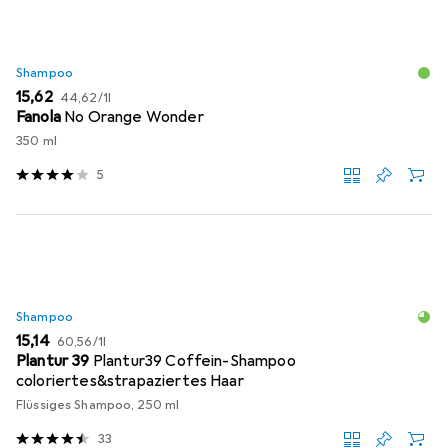
Shampoo
EUR
EUR
15,62
44,62
/
1l
Fanola
No Orange Wonder
350 ml
5
Shampoo
EUR
EUR
15,14
60,56
/
1l
Plantur 39
Plantur39 Coffein-Shampoo
coloriertes&strapaziertes Haar
Flüssiges Shampoo, 250 ml
33