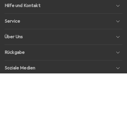
Hilfe und Kontakt
Service
Über Uns
Rückgabe
Soziale Medien
Stellenangebote
Preise
Alle Preise in EUR inkl. MwSt., zzgl.
Versandkosten
bei Bestellungen
unter
30,–
Shop Version
master-20260807-2039-31207921115-1