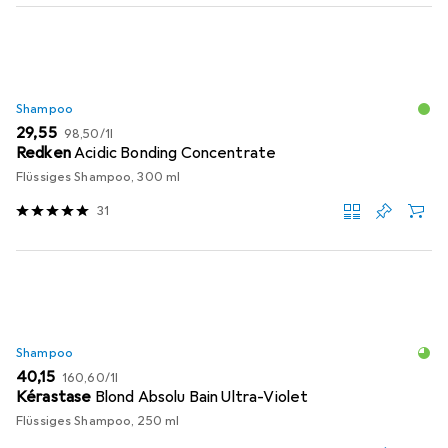
Produktliste
Shampoo
EUR
EUR
29,55
98,50
/
1l
Redken
Acidic Bonding Concentrate
Flüssiges Shampoo, 300 ml
31
Shampoo
EUR
EUR
40,15
160,60
/
1l
Kérastase
Blond Absolu Bain Ultra-Violet
Flüssiges Shampoo, 250 ml