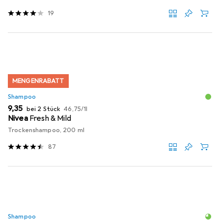
19
MENGENRABATT
Shampoo
EUR
EUR
9,35
bei 2 Stück
46,75
/
1l
Nivea
Fresh & Mild
Trockenshampoo, 200 ml
87
Shampoo