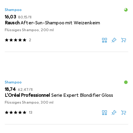
Shampoo
EUR
EUR
16,03
80,15
/
1l
Rausch
After-Sun-Shampoo mit Weizenkeim
Flüssiges Shampoo, 200 ml
2
Shampoo
EUR
EUR
18,74
62,47
/
1l
L'Oréal Professionnel
Serie Expert Blondifier Gloss
Flüssiges Shampoo, 300 ml
13