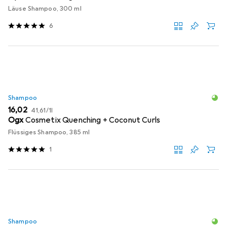
Läuse Shampoo, 300 ml
6
Shampoo
EUR
EUR
16,02
41,61
/
1l
Ogx
Cosmetix Quenching + Coconut Curls
Flüssiges Shampoo, 385 ml
1
Shampoo