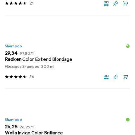
21
Shampoo
EUR
EUR
29,34
97,80
/
1l
Redken
Color Extend Blondage
Flüssiges Shampoo, 300 ml
36
Shampoo
EUR
EUR
26,25
26,25
/
1l
Wella
Invigo Color Brilliance