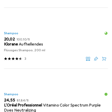
Shampoo
EUR
EUR
20,02
100,10
/
1l
Klorane
Aufhellendes
Flüssiges Shampoo, 200 ml
3
Shampoo
EUR
EUR
24,55
81,84
/
1l
L'Oréal Professionnel
Vitamino Color Spectrum Purple
Dyes Neutralizing