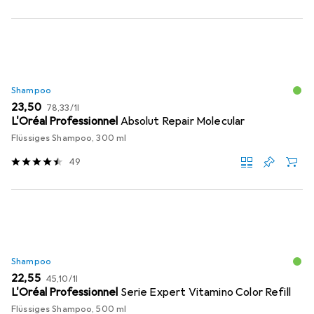
Shampoo
EUR
EUR
23,50
78,33
/
1l
L'Oréal Professionnel
Absolut Repair Molecular
Flüssiges Shampoo, 300 ml
49
Shampoo
EUR
EUR
22,55
45,10
/
1l
L'Oréal Professionnel
Serie Expert Vitamino Color Refill
Flüssiges Shampoo, 500 ml