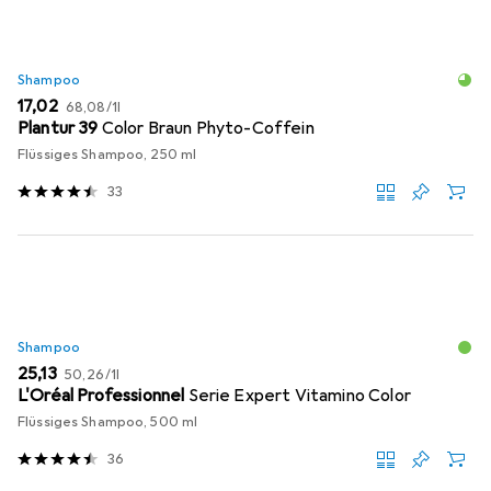
Shampoo
EUR
EUR
17,02
68,08
/
1l
Plantur 39
Color Braun Phyto-Coffein
Flüssiges Shampoo, 250 ml
33
Shampoo
EUR
EUR
25,13
50,26
/
1l
L'Oréal Professionnel
Serie Expert Vitamino Color
Flüssiges Shampoo, 500 ml
36