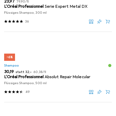
EUR
EUR
23,97
79,90
/
1l
L'Oréal Professionnel
Serie Expert Metal DX
Flüssiges Shampoo, 300 ml
36
−6%
Shampoo
EUR
EUR
EUR
30,19
statt
32,–
60,38
/
1l
L'Oréal Professionnel
Absolut Repair Molecular
Flüssiges Shampoo, 500 ml
49