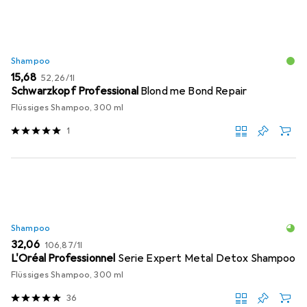
Shampoo
EUR
EUR
15,68
52,26
/
1l
Schwarzkopf Professional
Blond me Bond Repair
Flüssiges Shampoo, 300 ml
1
Shampoo
EUR
EUR
32,06
106,87
/
1l
L'Oréal Professionnel
Serie Expert Metal Detox Shampoo
Flüssiges Shampoo, 300 ml
36