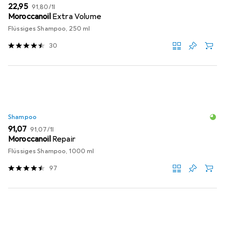
EUR
EUR
22,95
91,80
/
1l
Moroccanoil
Extra Volume
Flüssiges Shampoo, 250 ml
30
Shampoo
EUR
EUR
91,07
91,07
/
1l
Moroccanoil
Repair
Flüssiges Shampoo, 1000 ml
97