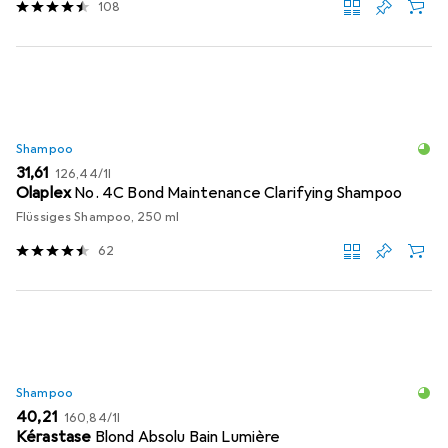
108
Shampoo
EUR
EUR
31,61
126,44
/
1l
Olaplex
No. 4C Bond Maintenance Clarifying Shampoo
Flüssiges Shampoo, 250 ml
62
Shampoo
EUR
EUR
40,21
160,84
/
1l
Kérastase
Blond Absolu Bain Lumière