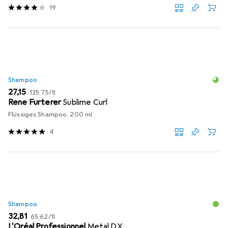
19
Shampoo
EUR
EUR
27,15
135,75
/
1l
Rene Furterer
Sublime Curl
Flüssiges Shampoo, 200 ml
4
Shampoo
EUR
EUR
32,81
65,62
/
1l
L'Oréal Professionnel
Metal DX