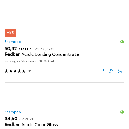
−5%
Shampoo
EUR
EUR
EUR
50,32
statt
53,21
50,32
/
1l
Redken
Acidic Bonding Concentrate
Flüssiges Shampoo, 1000 ml
31
Shampoo
EUR
EUR
34,60
69,20
/
1l
Redken
Acidic Color Gloss