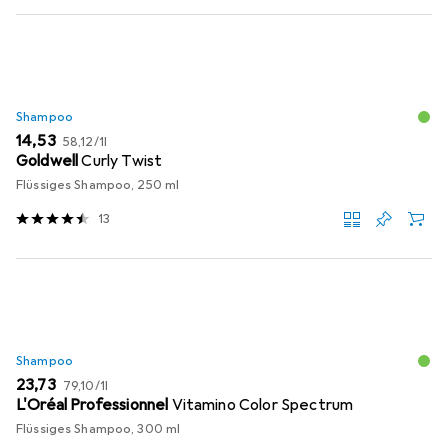
Shampoo
EUR
EUR
14,53
58,12
/
1l
Goldwell
Curly Twist
Flüssiges Shampoo, 250 ml
13
Shampoo
EUR
EUR
23,73
79,10
/
1l
L'Oréal Professionnel
Vitamino Color Spectrum
Flüssiges Shampoo, 300 ml