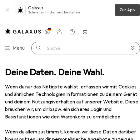
Galaxus
Zur App
Schneller finden und bestellen
Einstellungen
Kundenkonto
Vergleichslisten
Merklisten
Warenkorb
Navigation nach Kategorien
Menü
Suche
belline New York Superstay Active Wear Concealer - Tan
Deine Daten. Deine Wahl.
Zubehör
Wenn du nur das Nötigste wählst, erfassen wir mit Cookies
und ähnlichen Technologien Informationen zu deinem Gerät
und deinem Nutzungsverhalten auf unserer Website. Diese
brauchen wir, um dir bspw. ein sicheres Login und
Basisfunktionen wie den Warenkorb zu ermöglichen.
Wenn du allem zustimmst, können wir diese Daten darüber
hinaus nutzen, um dir personalisierte Angebote zu zeigen,