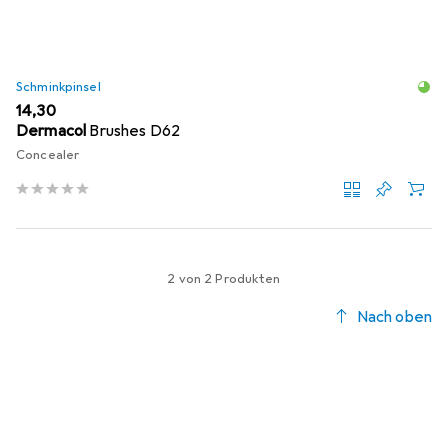
Schminkpinsel
EUR
14,30
Dermacol
Brushes D62
Concealer
2 von 2 Produkten
Nach oben