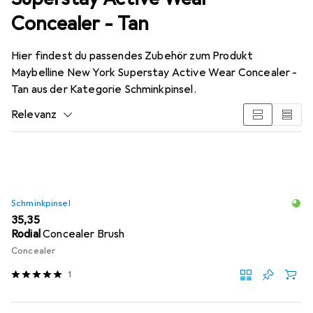
Concealer - Tan
Hier findest du passendes Zubehör zum Produkt
Maybelline New York Superstay Active Wear Concealer -
Tan aus der Kategorie Schminkpinsel.
Relevanz
Produktliste
Schminkpinsel
EUR
35,35
Rodial
Concealer Brush
Concealer
1