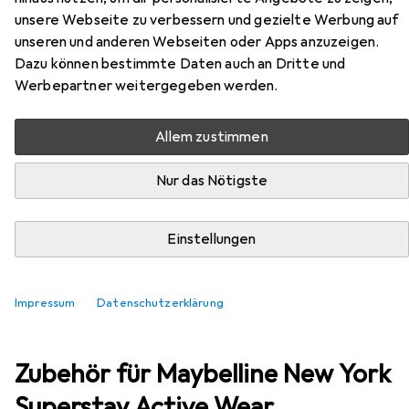
unsere Webseite zu verbessern und gezielte Werbung auf
EUR
EUR
12,23
bei 2 Stück
407,67
/
1l
unseren und anderen Webseiten oder Apps anzuzeigen.
Maybelline New York
Superstay Active
Dazu können bestimmte Daten auch an Dritte und
Wear Concealer - Tan
Werbepartner weitergegeben werden.
45-tan
Allem zustimmen
Nur das Nötigste
Einstellungen
Impressum
Datenschutzerklärung
Zubehör für Maybelline New York
Superstay Active Wear