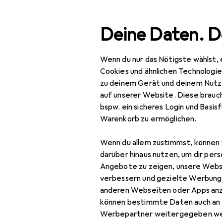
Suche
Deine Daten. D
Wenn du nur das Nötigste wählst, 
Navigation nach Kategorien
Gesamtsortiment
Beauty + Gesundheit
Ma
Gesamtsortiment
Cookies und ähnlichen Technologi
zu deinem Gerät und deinem Nutz
Beauty +
auf unserer Website. Diese brauch
Gesundheit
bspw. ein sicheres Login und Basis
Warenkorb zu ermöglichen.
Make-up
Wenn du allem zustimmst, können 
Lippen
darüber hinaus nutzen, um dir pers
Lipliner
Angebote zu zeigen, unsere Webs
verbessern und gezielte Werbung
Lippenstift +
anderen Webseiten oder Apps an
Lipgloss
können bestimmte Daten auch an 
Werbepartner weitergegeben we