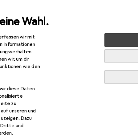
eine Wahl.
erfassen wir mit
ke-up
Lippen
Lippenstift + Lipgloss
NoName Velluto 
en Informationen
ungsverhalten
en wir, um dir
funktionen wie den
wir diese Daten
onalisierte
eite zu
 auf unseren und
zuzeigen. Dazu
Dritte und
rden.