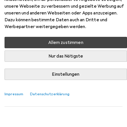
Zubehör für Sensai The Lipstick
unsere Webseite zu verbessern und gezielte Werbung auf
unseren und anderen Webseiten oder Apps anzuzeigen.
Hier findest du passendes Zubehör zum Produkt Sensai
Dazu können bestimmte Daten auch an Dritte und
The Lipstick aus der Kategorie Schminkpinsel.
Werbepartner weitergegeben werden.
Relevanz
Produktliste
Allem zustimmen
Nur das Nötigste
Schminkpinsel
EUR
14,47
Einstellungen
Cosmetic
Fantasia
Lippen
Impressum
Datenschutzerklärung