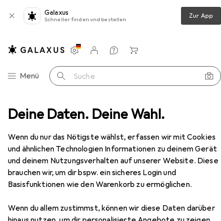
Galaxus
Zur App
Schneller finden und bestellen
Einstellungen
Kundenkonto
Vergleichslisten
Merklisten
Warenkorb
Navigation nach Kategorien
Menü
Suche
Lippen
Deine Daten. Deine Wahl.
Lippenstift + Lipgloss
Sensai The Lipstick
Zubehör
Wenn du nur das Nötigste wählst, erfassen wir mit Cookies
EUR
53,22
und ähnlichen Technologien Informationen zu deinem Gerät
Sensai
The Lipstick
und deinem Nutzungsverhalten auf unserer Website. Diese
05
brauchen wir, um dir bspw. ein sicheres Login und
Basisfunktionen wie den Warenkorb zu ermöglichen.
Wenn du allem zustimmst, können wir diese Daten darüber
hinaus nutzen, um dir personalisierte Angebote zu zeigen,