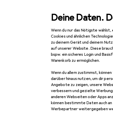
Suche
Deine Daten. D
Wenn du nur das Nötigste wählst, 
Navigation nach Kategorien
Gesamtsortiment
Beaut
Gesamtsortiment
Cookies und ähnlichen Technologi
zu deinem Gerät und deinem Nutz
Beauty +
auf unserer Website. Diese brauch
Gesundheit
bspw. ein sicheres Login und Basis
Warenkorb zu ermöglichen.
Haarpflege +
Haarstyling
Wenn du allem zustimmst, können 
darüber hinaus nutzen, um dir pers
Haarstyling
Angebote zu zeigen, unsere Webs
EU
9,
Haarfarbe
verbessern und gezielte Werbung
We
anderen Webseiten oder Apps an
0/0
Haargel + Haarwachs
können bestimmte Daten auch an 
Werbepartner weitergegeben we
Haarschaum