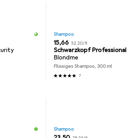
Shampoo
EUR
EUR
15,66
52,20
/
1l
urity
Schwarzkopf Professional
Blondme
Flüssiges Shampoo, 300 ml
7
Shampoo
EUR
EUR
23,50