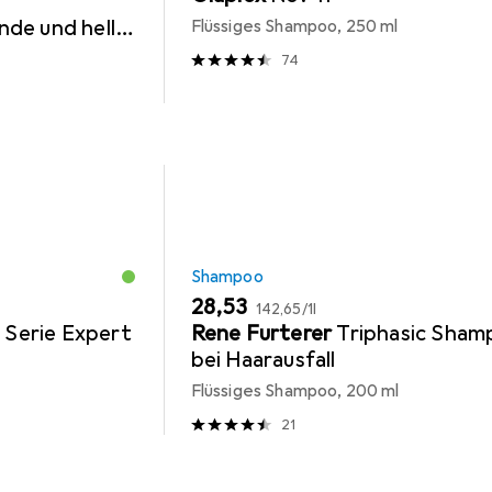
de und helle
Flüssiges Shampoo, 250 ml
74
Shampoo
EUR
EUR
28,53
142,65
/
1l
l
Serie Expert
Rene Furterer
Triphasic Sha
bei Haarausfall
Flüssiges Shampoo, 200 ml
21