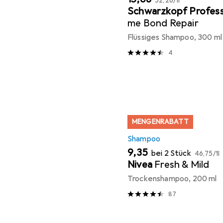
52,26
/
1l
Schwarzkopf Profess
me Bond Repair
Flüssiges Shampoo, 300 ml
4
MENGENRABATT
Shampoo
EUR
EUR
9,35
bei 2 Stück
46,75
/
1l
Nivea
Fresh & Mild
Trockenshampoo, 200 ml
87