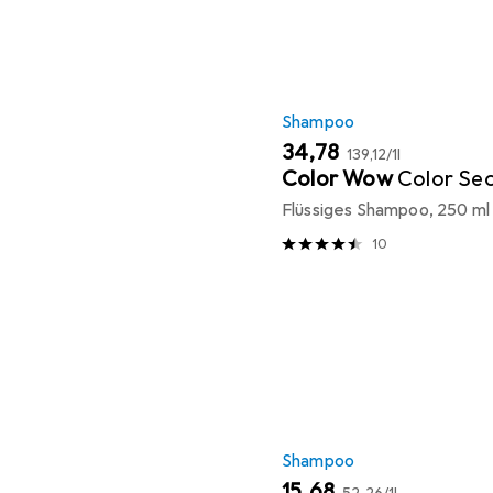
Shampoo
EUR
EUR
34,78
139,12
/
1l
Color Wow
Color Sec
Flüssiges Shampoo, 250 ml
10
Shampoo
EUR
EUR
15,68