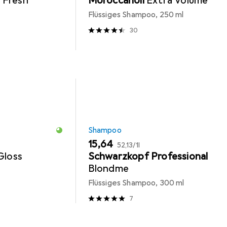
 Fresh
Moroccanoil
Extra Volume
Flüssiges Shampoo, 250 ml
30
Shampoo
EUR
EUR
15,64
52,13
/
1l
Gloss
Schwarzkopf Professional
Blondme
Flüssiges Shampoo, 300 ml
7