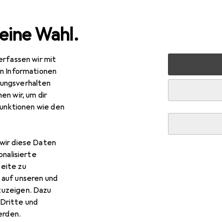
eine Wahl.
erfassen wir mit
y + Gesundheit
Haarpflege + Haarstyling
Haarstyling
en Informationen
ungsverhalten
en wir, um dir
funktionen wie den
wir diese Daten
onalisierte
eite zu
EUR
R
90
bei 2 Stück
165,–
/
1l
 auf unseren und
lla
Koleston Perfect Me+
zuzeigen. Dazu
0 Clear
Dritte und
rden.