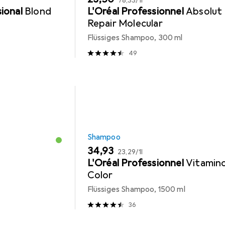
78,33
/
1l
ional
Blond
L'Oréal Professionnel
Absolut
Repair Molecular
Flüssiges Shampoo, 300 ml
49
Shampoo
EUR
EUR
34,93
23,29
/
1l
L'Oréal Professionnel
Vitamin
Color
Flüssiges Shampoo, 1500 ml
36