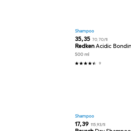
Shampoo
EUR
EUR
35,35
70,70
/
1l
Redken
Acidic Bondi
500 ml
9
Shampoo
EUR
EUR
17,39
115,93
/
1l