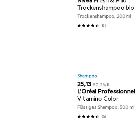
Nivea
Fresh & Mild
Trockenshampoo blon
Haartöne
Trockenshampoo, 200 ml
87
Shampoo
EUR
EUR
25,13
50,26
/
1l
L'Oréal Professionne
Vitamino Color
Flüssiges Shampoo, 500 ml
36