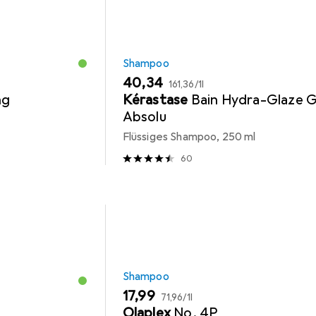
Shampoo
EUR
EUR
40,34
161,36
/
1l
ng
Kérastase
Bain Hydra-Glaze G
Absolu
Flüssiges Shampoo, 250 ml
60
Shampoo
EUR
EUR
17,99
71,96
/
1l
Olaplex
No. 4P