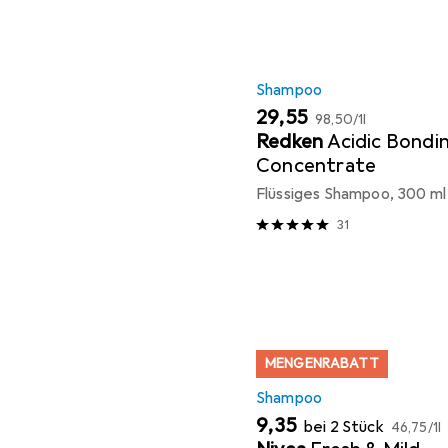
Shampoo
EUR
EUR
29,55
98,50
/
1l
Redken
Acidic Bondi
Concentrate
Flüssiges Shampoo, 300 ml
31
MENGENRABATT
Shampoo
EUR
EUR
9,35
bei 2 Stück
46,75
/
1l