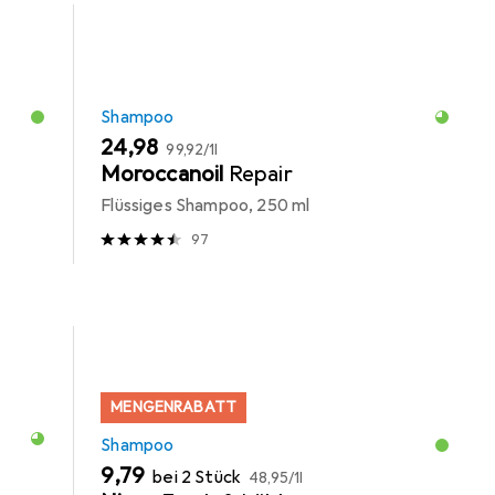
Shampoo
EUR
EUR
24,98
99,92
/
1l
Moroccanoil
Repair
Flüssiges Shampoo, 250 ml
97
MENGENRABATT
Shampoo
EUR
EUR
9,79
bei 2 Stück
48,95
/
1l