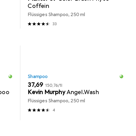
Coffein
Flüssiges Shampoo, 250 ml
33
Shampoo
EUR
EUR
37,69
150,76
/
1l
mpoo
Kevin Murphy
Angel.Wash
Flüssiges Shampoo, 250 ml
4