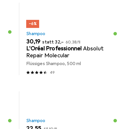
−6%
Shampoo
EUR
EUR
EUR
30,19
statt
32,–
60,38
/
1l
L'Oréal Professionnel
Absolut
Repair Molecular
Flüssiges Shampoo, 500 ml
49
Shampoo
EUR
EUR
22,55