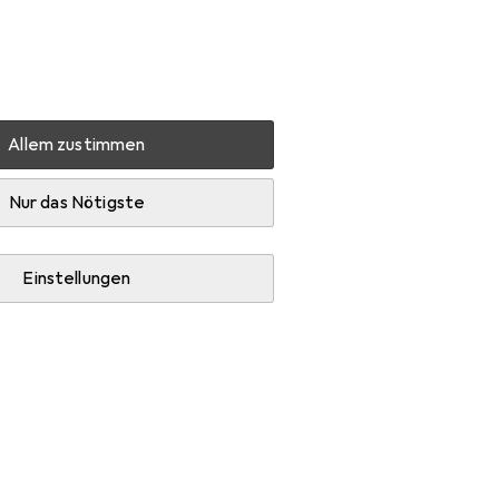
Einstellungen
Kundenkonto
Vergleichslisten
Merklisten
Warenkorb
Anmelden
Allem zustimmen
Haarfarbe
Wella Koleston Perfect Me+
Zubehör
Nur das Nötigste
Einstellungen