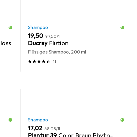
Shampoo
EUR
EUR
19,50
97,50
/
1l
loss
Ducray
Elution
Flüssiges Shampoo, 200 ml
11
Shampoo
EUR
EUR
17,02
68,08
/
1l
Plantur 39
Color Braun Phyto-