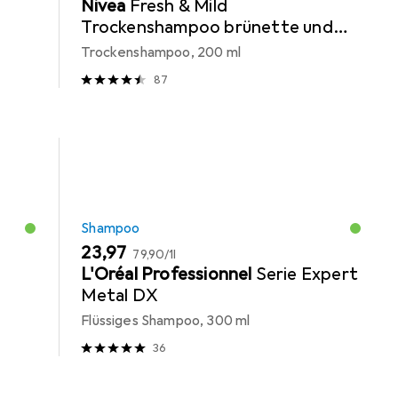
Nivea
Fresh & Mild
Trockenshampoo brünette und
mittlere Haartöne
Trockenshampoo, 200 ml
87
Shampoo
EUR
EUR
23,97
79,90
/
1l
L'Oréal Professionnel
Serie Expert
Metal DX
Flüssiges Shampoo, 300 ml
36