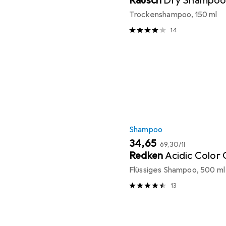
Rausch
Dry Shampoo
Trockenshampoo, 150 ml
14
Shampoo
EUR
EUR
34,65
69,30
/
1l
Redken
Acidic Color 
Flüssiges Shampoo, 500 ml
13