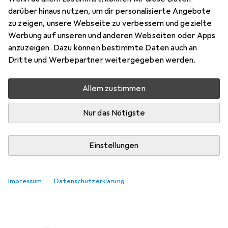
darüber hinaus nutzen, um dir personalisierte Angebote
Preis in EUR inkl. MwSt.
zu zeigen, unsere Webseite zu verbessern und gezielte
Werbung auf unseren und anderen Webseiten oder Apps
Bewertungen
anzuzeigen. Dazu können bestimmte Daten auch an
Dritte und Werbepartner weitergegeben werden.
Zwischen Fr, 14.8. und Sa, 15.8. geliefert
Allem zustimmen
Mehr als 10 Stück an Lager beim Lieferanten
Nur das Nötigste
Lieferort angeben für genaue Lieferzeit
In den Warenkorb
Einstellungen
Vergleichen
Merken
Impressum
Datenschutzerklärung
kostenloser Versand