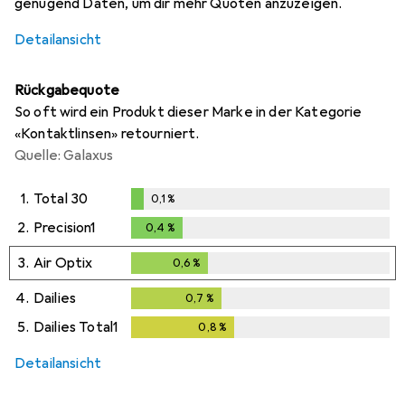
genügend Daten, um dir mehr Quoten anzuzeigen.
Detailansicht
Rückgabequote
So oft wird ein Produkt dieser Marke in der Kategorie
«Kontaktlinsen» retourniert.
Quelle: Galaxus
1.
Total 30
0,1
%
0,1
%
2.
Precision1
0,4
%
0,4
%
3.
Air Optix
0,6
%
0,6
%
4.
Dailies
0,7
%
0,7
%
5.
Dailies Total1
0,8
%
0,8
%
Detailansicht