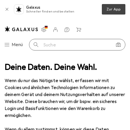
Galaxus
Zur App
Schneller finden und bestellen
Einstellungen
Kundenkonto
Vergleichslisten
Merklisten
Warenkorb
Navigation nach Kategorien
Menü
Suche
ptik
Deine Daten. Deine Wahl.
Kontaktlinsen
Air Optix plus HydraGlyde for Astigmatism
Wenn du nur das Nötigste wählst, erfassen wir mit
Cookies und ähnlichen Technologien Informationen zu
1 Bild
deinem Gerät und deinem Nutzungsverhalten auf unserer
EUR
41,80
Website. Diese brauchen wir, um dir bspw. ein sicheres
EUR
6,97
/
1Stk.
Air Optix
plus HydraGlyde for
Login und Basisfunktionen wie den Warenkorb zu
ermöglichen.
Astigmatism
+0.75, Monatslinse, 6 Stk., Torisch
Wenn du allem zustimmst, können wir diese Daten