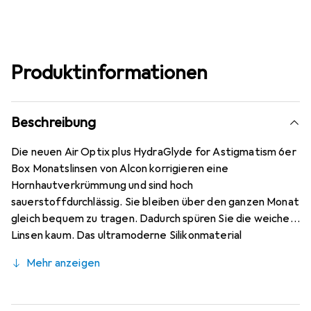
Produktinformationen
Beschreibung
Die neuen Air Optix plus HydraGlyde for Astigmatism 6er
Box Monatslinsen von Alcon korrigieren eine
Hornhautverkrümmung und sind hoch
sauerstoffdurchlässig. Sie bleiben über den ganzen Monat
gleich bequem zu tragen. Dadurch spüren Sie die weichen
Linsen kaum. Das ultramoderne Silikonmaterial
(Lotrafilcon B mit 33% Wassergehalt) mit dem bewährten
Mehr anzeigen
HydraGlyde Moisture Matrix wird mit der bekannten
SmartShield Technologie kombiniert und sorgt für die
besten Trageeigenschaften, die Sie kennen. Den ganzen