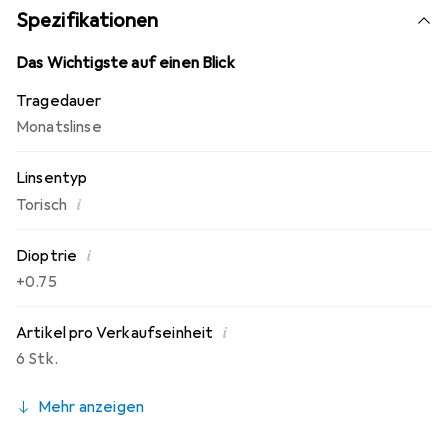
Tag ein bequemes und störungsfreies Tragen der
Spezifikationen
Monatslinsen.
Das Wichtigste auf einen Blick
Tragedauer
Monatslinse
Linsentyp
i
Torisch
i
Dioptrie
+0.75
i
Artikel pro Verkaufseinheit
6 Stk.
Mehr anzeigen