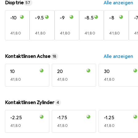
Dioptrie
Alle anzeigen
57
-10
-9.5
-9
-8.5
-8
-7
EUR
41,80
EUR
41,80
EUR
41,80
EUR
41,80
EUR
41,80
E
4
Kontaktlinsen Achse
Alle anzeigen
18
10
20
30
EUR
41,80
EUR
41,80
EUR
41,80
Kontaktlinsen Zylinder
4
-2.25
-1.75
-1.25
EUR
41,80
EUR
41,80
EUR
41,80