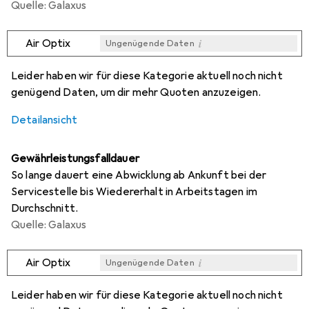
Quelle: Galaxus
i
Air Optix
Ungenügende Daten
i
i
i
i
Ungenügende Daten
Ungenügende Daten
Ungenügende Daten
Ungenügende Daten
Leider haben wir für diese Kategorie aktuell noch nicht
genügend Daten, um dir mehr Quoten anzuzeigen.
Detailansicht
Gewährleistungsfalldauer
So lange dauert eine Abwicklung ab Ankunft bei der
Servicestelle bis Wiedererhalt in Arbeitstagen im
Durchschnitt.
Quelle: Galaxus
i
Air Optix
Ungenügende Daten
i
i
i
i
Ungenügende Daten
Ungenügende Daten
Ungenügende Daten
Ungenügende Daten
Leider haben wir für diese Kategorie aktuell noch nicht