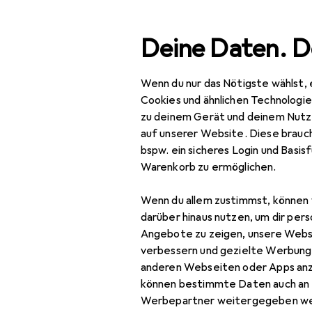
Suche
Deine Daten. D
Wenn du nur das Nötigste wählst, 
Navigation nach Kategorien
Gesamtsortiment
Bea
Gesamtsortiment
Cookies und ähnlichen Technologi
zu deinem Gerät und deinem Nutz
Beauty +
auf unserer Website. Diese brauch
Gesundheit
bspw. ein sicheres Login und Basis
Warenkorb zu ermöglichen.
Haarpflege +
Haarstyling
Wenn du allem zustimmst, können 
darüber hinaus nutzen, um dir pers
Haarpflege
Angebote zu zeigen, unsere Webs
Bartpflege
verbessern und gezielte Werbung
anderen Webseiten oder Apps an
Conditioner
können bestimmte Daten auch an 
Werbepartner weitergegeben we
Haarmaske