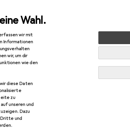
eine Wahl.
erfassen wir mit
uty + Gesundheit
Haarpflege + Haarstyling
Haarpflege
en Informationen
ungsverhalten
en wir, um dir
funktionen wie den
wir diese Daten
onalisierte
eite zu
 auf unseren und
zuzeigen. Dazu
Dritte und
rden.