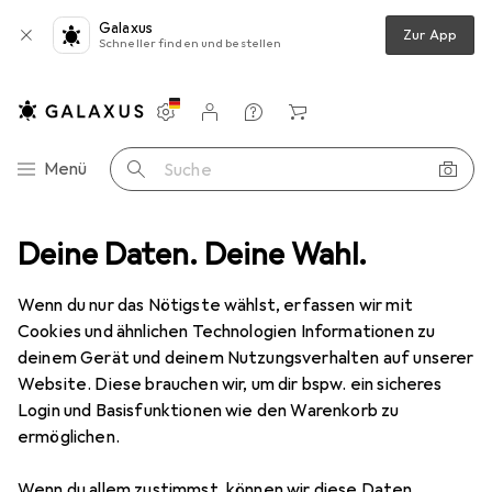
Galaxus
Zur App
Schneller finden und bestellen
Einstellungen
Kundenkonto
Vergleichslisten
Merklisten
Warenkorb
Navigation nach Kategorien
Menü
Suche
o
Deine Daten. Deine Wahl.
Christophe Robin Luscious Curl Cleaning Balm with Kokum Butter
Wenn du nur das Nötigste wählst, erfassen wir mit
Cookies und ähnlichen Technologien Informationen zu
9 Bilder
deinem Gerät und deinem Nutzungsverhalten auf unserer
Website. Diese brauchen wir, um dir bspw. ein sicheres
EUR
24,53
EUR
98,12
/
1l
Login und Basisfunktionen wie den Warenkorb zu
Christophe Robin
Luscious Curl
ermöglichen.
Cleaning Balm with Kokum Butter
Wenn du allem zustimmst, können wir diese Daten