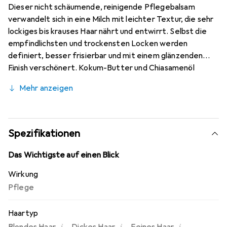
Dieser nicht schäumende, reinigende Pflegebalsam
verwandelt sich in eine Milch mit leichter Textur, die sehr
lockiges bis krauses Haar nährt und entwirrt. Selbst die
empfindlichsten und trockensten Locken werden
definiert, besser frisierbar und mit einem glänzenden
Finish verschönert. Kokum-Butter und Chiasamenöl
sorgen für mehr Glanz, während ein Cocktail aus Omega 6
Mehr anzeigen
und 9 das Haar mit Nährstoffen versorgt. Ein mit Jojoba
und Sonnenblumen angereicherter Komplex hilft, Locken
zu definieren und neu zu formen.
Spezifikationen
Das Wichtigste auf einen Blick
Wirkung
Pflege
Haartyp
i
i
i
,
,
,