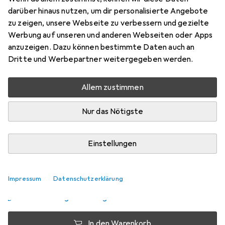
250 ml
darüber hinaus nutzen, um dir personalisierte Angebote
Preis in EUR inkl. MwSt.
zu zeigen, unsere Webseite zu verbessern und gezielte
Werbung auf unseren und anderen Webseiten oder Apps
Schneller lieferbar
anzuzeigen. Dazu können bestimmte Daten auch an
Angebot für
EUR
30,80
Dritte und Werbepartner weitergegeben werden.
Marke
Bewertungen
Allem zustimmen
Mehr von Christophe
2
Robin
Nur das Nötigste
Zwischen Mi, 26.8. und Fr, 28.8. geliefert
Einstellungen
6 Stück bestellt
Benachrichtigen, wenn schneller verfügbar
Impressum
Datenschutzerklärung
Lieferort angeben für genaue Lieferzeit
In den Warenkorb