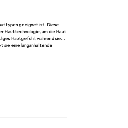
Hauttypen geeignet ist. Diese
er Hauttechnologie, um die Haut
idiges Hautgefühl, während sie
et sie eine langanhaltende
aviar Creme Luxe ist ideal für
bewahren.