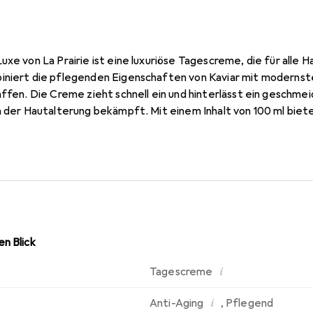
uxe von La Prairie ist eine luxuriöse Tagescreme, die für alle 
iniert die pflegenden Eigenschaften von Kaviar mit modernst
affen. Die Creme zieht schnell ein und hinterlässt ein geschme
n der Hautalterung bekämpft. Mit einem Inhalt von 100 ml biet
italisiert und ihr ein jugendliches Aussehen verleiht. Die Skin C
 und unterstützt die Haut dabei, ihre natürliche Schönheit zu 
n Blick
i
Tagescreme
i
Anti-Aging
,
Pflegend