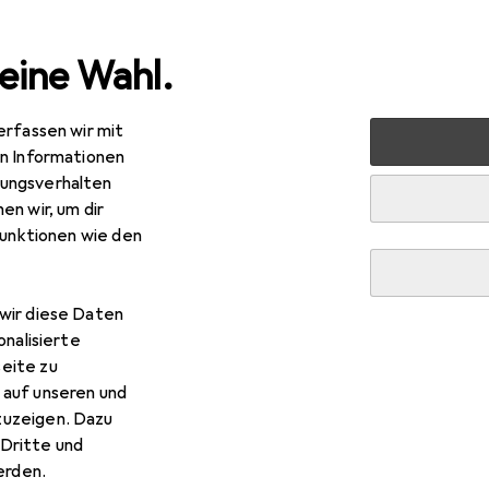
eine Wahl.
erfassen wir mit
uty + Gesundheit
Gesichtspflege
Gesichtscreme
La
en Informationen
ungsverhalten
en wir, um dir
funktionen wie den
wir diese Daten
onalisierte
eite zu
 auf unseren und
zuzeigen. Dazu
Dritte und
rden.