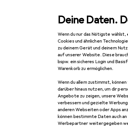
Suche
Deine Daten. D
Wenn du nur das Nötigste wählst, 
Navigation nach Kategorien
Gesamtsortiment
Bea
Gesamtsortiment
Cookies und ähnlichen Technologi
zu deinem Gerät und deinem Nutz
Beauty +
auf unserer Website. Diese brauch
Gesundheit
bspw. ein sicheres Login und Basis
Warenkorb zu ermöglichen.
Gesichtspflege
Augenpflege
Wenn du allem zustimmst, können 
darüber hinaus nutzen, um dir pers
Gesichtscreme
Angebote zu zeigen, unsere Webs
verbessern und gezielte Werbung
Gesichtsmaske
anderen Webseiten oder Apps an
können bestimmte Daten auch an 
Gesichtspflegegerät
Werbepartner weitergegeben we