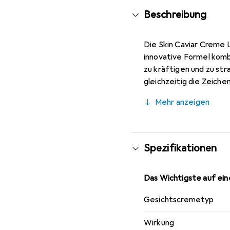
Beschreibung
Die Skin Caviar Creme L
innovative Formel komb
zu kräftigen und zu str
gleichzeitig die Zeiche
Pflege, die die Haut rev
Mehr anzeigen
den täglichen Gebrauch
Spezifikationen
Das Wichtigste auf eine
Gesichtscremetyp
Wirkung