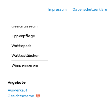
Gesichtspflegegerät
Zubehör
Impressum
Datenschutzerklär
Gesichtsreinigung
Gesichtsserum
Lippenpflege
Wattepads
Wattestäbchen
Wimpernserum
Angebote
Ausverkauf
Gesichtscreme