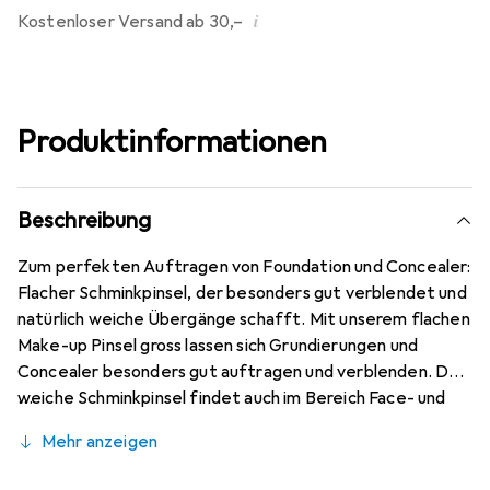
i
Kostenloser Versand ab 30,–
Produktinformationen
Beschreibung
Zum perfekten Auftragen von Foundation und Concealer:
Flacher Schminkpinsel, der besonders gut verblendet und
natürlich weiche Übergänge schafft. Mit unserem flachen
Make-up Pinsel gross lassen sich Grundierungen und
Concealer besonders gut auftragen und verblenden. Der
weiche Schminkpinsel findet auch im Bereich Face- und
Bodypainting Verwendung. Wir empfehlen eine
Mehr anzeigen
regelmässige Reinigung mit Pinselseife.