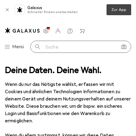
Galaxus
Zur App
Schneller finden und bestellen
Einstellungen
Kundenkonto
Vergleichslisten
Merklisten
Warenkorb
Navigation nach Kategorien
Menü
Suche
ke-up
Deine Daten. Deine Wahl.
Schminkpinsel
Metamorph Flacher Make-up Pinsel gross
Wenn du nur das Nötigste wählst, erfassen wir mit
Cookies und ähnlichen Technologien Informationen zu
2 Bilder
deinem Gerät und deinem Nutzungsverhalten auf unserer
Website. Diese brauchen wir, um dir bspw. ein sicheres
EUR
22,59
Login und Basisfunktionen wie den Warenkorb zu
Metamorph
Flacher Make-up Pinsel
ermöglichen.
gross
Wenn du allem zustimmst, können wir diese Daten