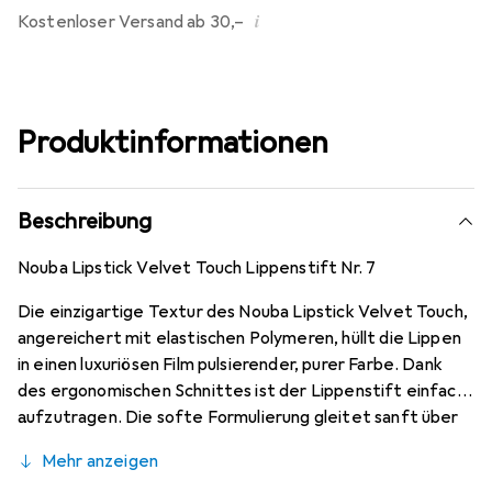
i
Kostenloser Versand ab 30,–
Produktinformationen
Beschreibung
Nouba Lipstick Velvet Touch Lippenstift Nr. 7
Die einzigartige Textur des Nouba Lipstick Velvet Touch,
angereichert mit elastischen Polymeren, hüllt die Lippen
in einen luxuriösen Film pulsierender, purer Farbe. Dank
des ergonomischen Schnittes ist der Lippenstift einfach
aufzutragen. Die softe Formulierung gleitet sanft über
die Lippen und versorgt sie mit Feuchtigkeit, einem
Mehr anzeigen
angenehmen, schwerelosen, matten Finish und