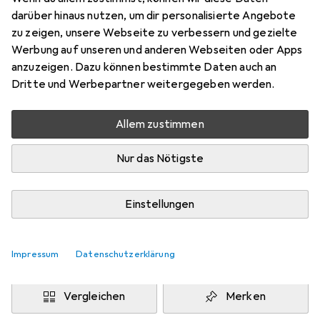
Nr. 07
darüber hinaus nutzen, um dir personalisierte Angebote
Preis in EUR inkl. MwSt.
zu zeigen, unsere Webseite zu verbessern und gezielte
Werbung auf unseren und anderen Webseiten oder Apps
Marke
Bewertungen
anzuzeigen. Dazu können bestimmte Daten auch an
Mehr von Nouba
Dritte und Werbepartner weitergegeben werden.
Allem zustimmen
Zwischen Mo, 10.8. und Di, 11.8. geliefert
9 Stück an Lager beim Drittanbieter
Nur das Nötigste
Lieferort angeben für genaue Lieferzeit
i
Angebot von
Einstellungen
BeautyHair24
DE
Impressum
Datenschutzerklärung
In den Warenkorb
Vergleichen
Merken