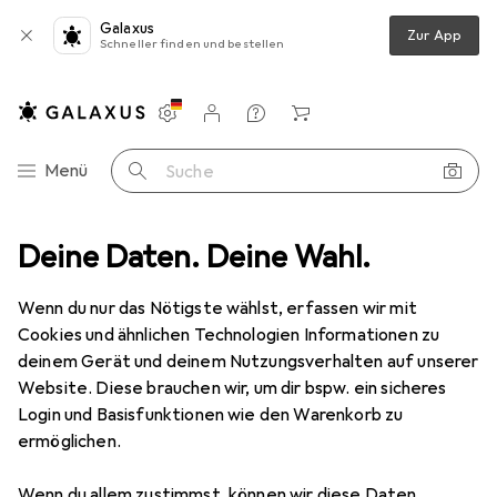
Galaxus
Zur App
Schneller finden und bestellen
Einstellungen
Kundenkonto
Vergleichslisten
Merklisten
Warenkorb
Navigation nach Kategorien
Menü
Suche
ippenstift + Lipgloss
Deine Daten. Deine Wahl.
Nouba Lipstick Velvet Touch Lippenstift Nr.7
Wenn du nur das Nötigste wählst, erfassen wir mit
Cookies und ähnlichen Technologien Informationen zu
2 Bilder
deinem Gerät und deinem Nutzungsverhalten auf unserer
Website. Diese brauchen wir, um dir bspw. ein sicheres
EUR
12,65
Login und Basisfunktionen wie den Warenkorb zu
Nouba
Lipstick Velvet Touch
ermöglichen.
Lippenstift Nr.7
Wenn du allem zustimmst, können wir diese Daten