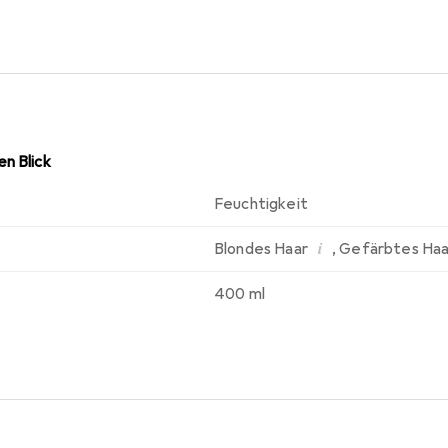
 entgegenzuwirken, kühle Töne zu verstärken und blondes Haar
erleiht auch stumpfem, blonden Haar Glanz und Strahlkraft.
n Blick
Feuchtigkeit
i
Blondes Haar
,
Gefärbtes Haa
400 ml