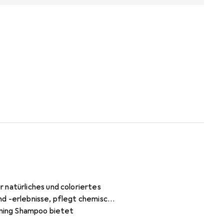
 natürliches und coloriertes
nd -erlebnisse, pflegt chemisch
Toning Shampoo bietet
lt violette Pigmente, um