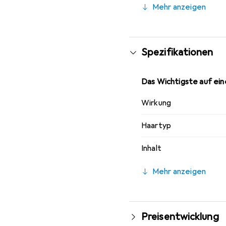
Mehr anzeigen
unerwünschten Reflexen
Das violette Shampoo v
Spezifikationen
Das Wichtigste auf eine
Wirkung
Haartyp
Inhalt
Mehr anzeigen
Preisentwicklung