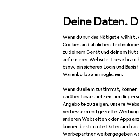
Suche
Deine Daten. D
Wenn du nur das Nötigste wählst, 
Navigation nach Kategorien
Gesamtsortiment
Beauty + Gesun
Gesamtsortiment
Cookies und ähnlichen Technologi
zu deinem Gerät und deinem Nutz
Beauty +
auf unserer Website. Diese brauch
Gesundheit
bspw. ein sicheres Login und Basis
Warenkorb zu ermöglichen.
Haarpflege +
Haarstyling
Wenn du allem zustimmst, können 
darüber hinaus nutzen, um dir pers
Haarpflege
Angebote zu zeigen, unsere Webs
Bartpflege
verbessern und gezielte Werbung
anderen Webseiten oder Apps an
Conditioner
können bestimmte Daten auch an 
Werbepartner weitergegeben we
Haarmaske