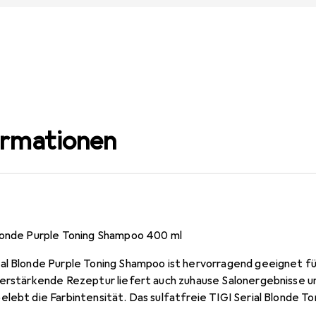
ormationen
londe Purple Toning Shampoo 400 ml
al Blonde Purple Toning Shampoo ist hervorragend geeignet für
verstärkende Rezeptur liefert auch zuhause Salonergebnisse u
elebt die Farbintensität. Das sulfatfreie TIGI Serial Blonde 
evorteile und hebt Goldreflexe hervor. Dieses Shampoo enthä