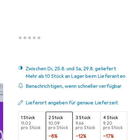
Schneller lieferbar
Angebot für
EUR
17,79
Bewertungen
Zwischen Di, 25.8. und Sa, 29.8. geliefert
Mehr als 10 Stück an Lager beim Lieferanten
Benachrichtigen, wenn schneller verfügbar
Lieferort angeben für genaue Lieferzeit
1 Stück
2 Stück
3 Stück
4 Stück
EUR
11,02
EUR
10,09
EUR
9,66
EUR
9,20
pro Stück
pro Stück
pro Stück
pro Stück
−
8
%
−
12
%
−
17
%