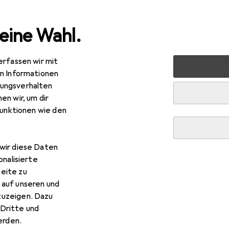
eine Wahl.
erfassen wir mit
dheit
Haarpflege + Haarstyling
Haarpflege
Shampo
en Informationen
ungsverhalten
en wir, um dir
funktionen wie den
wir diese Daten
onalisierte
eite zu
 auf unseren und
zuzeigen. Dazu
Dritte und
rden.