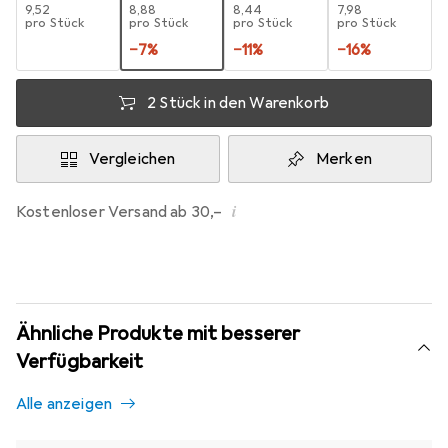
EUR
9,52
EUR
8,88
EUR
8,44
EUR
7,98
pro Stück
pro Stück
pro Stück
pro Stück
−
7
%
−
11
%
−
16
%
2 Stück in den Warenkorb
Vergleichen
Merken
i
Kostenloser Versand ab 30,–
Ähnliche Produkte mit besserer
Verfügbarkeit
Alle anzeigen