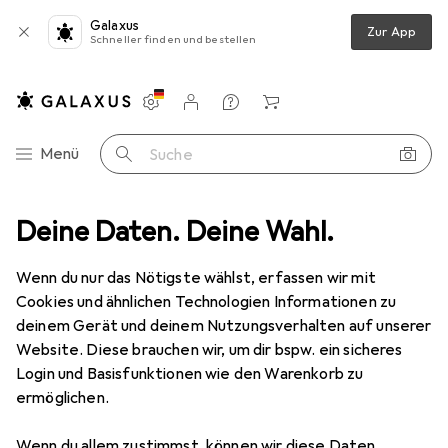
Galaxus
Zur App
Schneller finden und bestellen
Einstellungen
Kundenkonto
Vergleichslisten
Merklisten
Warenkorb
Navigation nach Kategorien
Menü
Suche
tyling
Deine Daten. Deine Wahl.
Haarstyling
Haarfarbe
Wella Koleston Perfect Me+
Wenn du nur das Nötigste wählst, erfassen wir mit
Cookies und ähnlichen Technologien Informationen zu
13 Bilder
deinem Gerät und deinem Nutzungsverhalten auf unserer
Website. Diese brauchen wir, um dir bspw. ein sicheres
MENGENRABATT
Login und Basisfunktionen wie den Warenkorb zu
ermöglichen.
EUR
8,88
Spare
EUR
1,28
EUR
148,–
/
1l
Wella
Koleston Perfect Me+
Wenn du allem zustimmst, können wir diese Daten