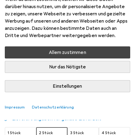
darüber hinaus nutzen, um dir personalisierte Angebote
0/65
zu zeigen, unsere Webseite zu verbessern und gezielte
Preis in EUR inkl. MwSt.
Werbung auf unseren und anderen Webseiten oder Apps
anzuzeigen. Dazu können bestimmte Daten auch an
Schneller lieferbar
Dritte und Werbepartner weitergegeben werden.
Angebot für
EUR
15,76
Allem zustimmen
Marke
Bewertungen
Mehr von Wella
125
Nur das Nötigste
Zwischen Do, 20.8. und Di, 25.8. geliefert
Einstellungen
Mehr als 10 Stück an Lager beim Lieferanten
Benachrichtigen, wenn schneller verfügbar
Impressum
Datenschutzerklärung
Lieferort angeben für genaue Lieferzeit
1 Stück
2 Stück
3 Stück
4 Stück