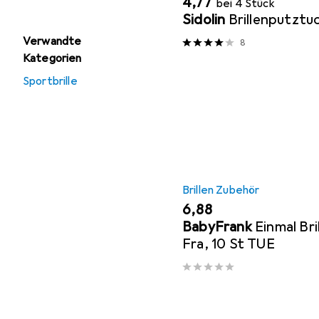
EUR
4,77
bei 4 Stück
Sidolin
Brillenputztu
Verwandte
8
Kategorien
Sportbrille
Brillen Zubehör
EUR
6,88
BabyFrank
Einmal Br
Fra, 10 St TUE