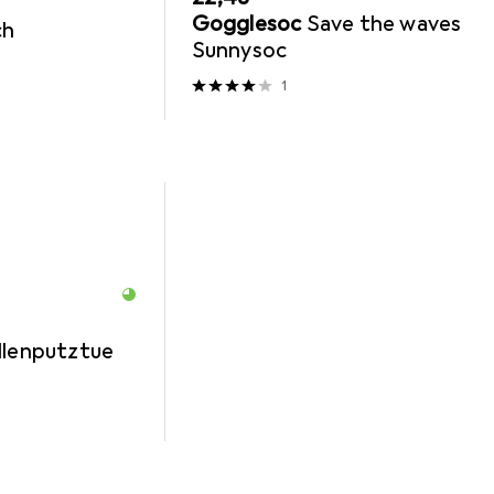
Gogglesoc
Save the waves
ch
Sunnysoc
1
illenputztue