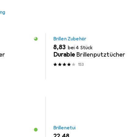
ung
MENGENRABATT
Brillen Zubehör
EUR
8,83
bei 4 Stück
er
Durable
Brillenputztücher
153
Brillenetui
EUR
22,48