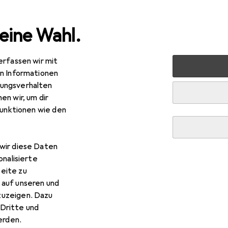
eine Wahl.
erfassen wir mit
e
Alles in Mode
Accessoires
Sonnenbrille
Carrer
en Informationen
ungsverhalten
en wir, um dir
rrera
209S LKS08
funktionen wie den
wir diese Daten
 Carrera 209S LKS08
onalisierte
eite zu
 auf unseren und
 Zubehör zum Produkt Carrera 209S LKS08 aus den Kategorien Br
zuzeigen. Dazu
Dritte und
rden.