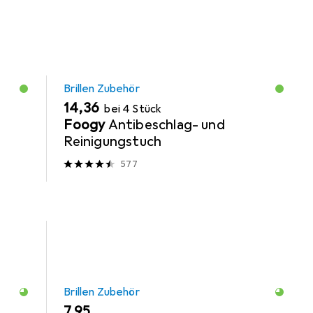
MENGENRABATT
Brillen Zubehör
EUR
14,36
bei 4 Stück
Foogy
Antibeschlag- und
Reinigungstuch
577
Brillen Zubehör
EUR
7,95