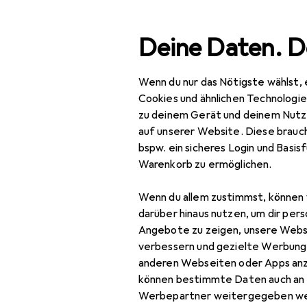
Suche
Deine Daten. D
Wenn du nur das Nötigste wählst, 
Navigation nach Kategorien
Gesamtsortiment
Mod
Gesamtsortiment
Cookies und ähnlichen Technologi
zu deinem Gerät und deinem Nutz
Mode
auf unserer Website. Diese brauch
Ca
bspw. ein sicheres Login und Basis
Alles in Mode
Warenkorb zu ermöglichen.
Accessoires
Wenn du allem zustimmst, können 
Zubehör für
Gürtel
darüber hinaus nutzen, um dir pers
Angebote zu zeigen, unsere Webs
Handschuhe
verbessern und gezielte Werbung
Hier findest du passendes
anderen Webseiten oder Apps an
Hüte + Caps
Sortieren nach
:
Relevanz
können bestimmte Daten auch an 
Krawatte + Fliege
Werbepartner weitergegeben we
Produktliste