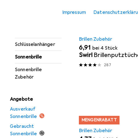
Portemonnaie
Impressum
Datenschutzerklär
Regenschirm
MENGENRABATT
Schal
Brillen Zubehör
Schlüsselanhänger
EUR
6,91
bei 4 Stück
Swirl
Brillenputztüch
Sonnenbrille
287
Sonnenbrille
Zubehör
Angebote
Ausverkauf
Sonnenbrille
MENGENRABATT
Gebraucht
Brillen Zubehör
Sonnenbrille