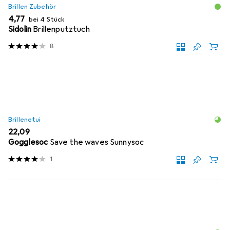
Brillen Zubehör
EUR
4,77
bei 4 Stück
Sidolin
Brillenputztuch
8
Brillenetui
EUR
22,09
Gogglesoc
Save the waves Sunnysoc
1