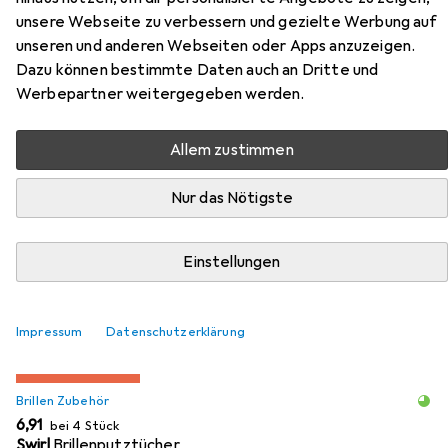
turquoise
unsere Webseite zu verbessern und gezielte Werbung auf
unseren und anderen Webseiten oder Apps anzuzeigen.
Hier findest du passendes Zubehör zum Produkt Hitec
Dazu können bestimmte Daten auch an Dritte und
sunglasses Hi-tec Ecrins HT-680-1 black turquoise aus den
Werbepartner weitergegeben werden.
Kategorien Brillen Zubehör und Brillenetui.
Allem zustimmen
Beliebt
Brillen Zubehör
Brillenetui
Nur das Nötigste
Relevanz
Einstellungen
Produktliste
Impressum
Datenschutzerklärung
MENGENRABATT
Brillen Zubehör
EUR
6,91
bei 4 Stück
Swirl
Brillenputztücher