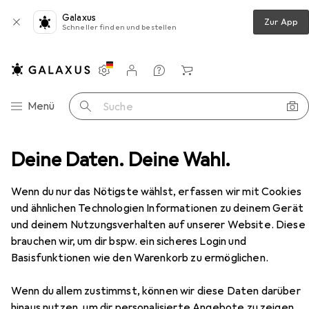
Galaxus
Zur App
Schneller finden und bestellen
Einstellungen
Kundenkonto
Vergleichslisten
Merklisten
Warenkorb
Navigation nach Kategorien
Menü
Suche
Hitec sunglasses Hi-tec Ecrins HT-680-1 black turquoise
Deine Daten. Deine Wahl.
Zubehör
Wenn du nur das Nötigste wählst, erfassen wir mit Cookies
Hitec
sunglasses Hi-tec Ecrins HT-
680-1 black turquoise
und ähnlichen Technologien Informationen zu deinem Gerät
und deinem Nutzungsverhalten auf unserer Website. Diese
brauchen wir, um dir bspw. ein sicheres Login und
Basisfunktionen wie den Warenkorb zu ermöglichen.
Zubehör für Hitec sunglasses Hi-
Wenn du allem zustimmst, können wir diese Daten darüber
tec Ecrins HT-680-1 black
hinaus nutzen, um dir personalisierte Angebote zu zeigen,