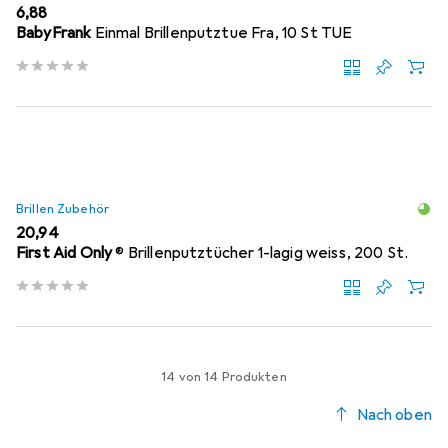
EUR
6,88
BabyFrank
Einmal Brillenputztue Fra, 10 St TUE
Brillen Zubehör
EUR
20,94
First Aid Only
® Brillenputztücher 1-lagig weiss, 200 St.
14 von 14 Produkten
Nach oben