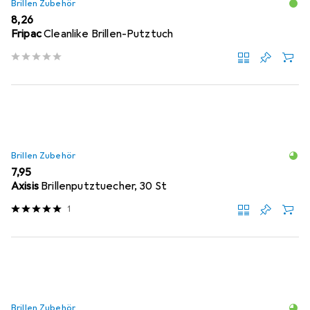
Brillen Zubehör
EUR
8,26
Fripac
Cleanlike Brillen-Putztuch
Brillen Zubehör
EUR
7,95
Axisis
Brillenputztuecher, 30 St
1
Brillen Zubehör