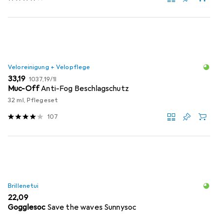
Veloreinigung + Velopflege
EUR
EUR
33,19
1037,19
/
1l
Muc-Off
Anti-Fog Beschlagschutz
32 ml, Pflegeset
107
Brillenetui
EUR
22,09
Gogglesoc
Save the waves Sunnysoc