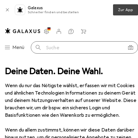
Galaxus
Zur App
Schneller finden und bestellen
Einstellungen
Kundenkonto
Vergleichslisten
Merklisten
Warenkorb
Navigation nach Kategorien
Menü
Suche
ode
Deine Daten. Deine Wahl.
Accessoires
Sonnenbrille
Oakley Holbrook
Zubehör
EUR
279,–
Wenn du nur das Nötigste wählst, erfassen wir mit Cookies
Oakley
Holbrook
und ähnlichen Technologien Informationen zu deinem Gerät
und deinem Nutzungsverhalten auf unserer Website. Diese
brauchen wir, um dir bspw. ein sicheres Login und
Zubehör für Oakley Holbrook
Basisfunktionen wie den Warenkorb zu ermöglichen.
Wenn du allem zustimmst, können wir diese Daten darüber
Hier findest du passendes Zubehör zum Produkt Oakley
hinaus nutzen, um dir personalisierte Angebote zu zeigen,
Holbrook aus den Kategorien Brillen Zubehör,