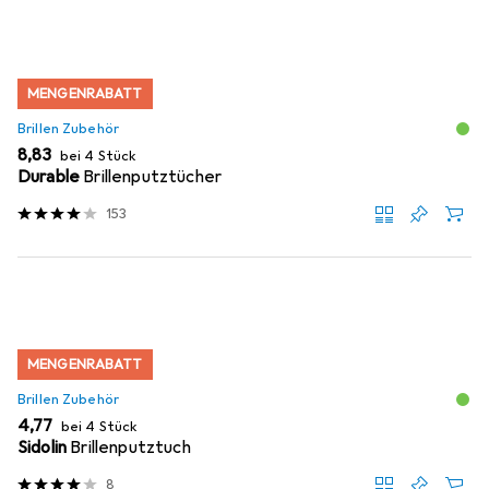
MENGENRABATT
Brillen Zubehör
EUR
8,83
bei 4 Stück
Durable
Brillenputztücher
153
MENGENRABATT
Brillen Zubehör
EUR
4,77
bei 4 Stück
Sidolin
Brillenputztuch
8