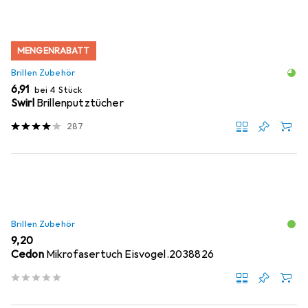
MENGENRABATT
Brillen Zubehör
EUR
6,91
bei 4 Stück
Swirl
Brillenputztücher
287
Brillen Zubehör
EUR
9,20
Cedon
Mikrofasertuch Eisvogel.2038826