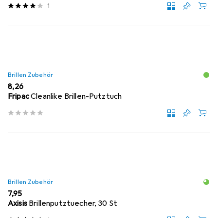
1
Brillen Zubehör
EUR
8,26
Fripac
Cleanlike Brillen-Putztuch
Brillen Zubehör
EUR
7,95
Axisis
Brillenputztuecher, 30 St