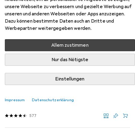
unsere Webseite zu verbessern und gezielte Werbung auf
Veloreinigung + Velopflege und Brillenetui.
unseren und anderen Webseiten oder Apps anzuzeigen.
Dazu können bestimmte Daten auch an Dritte und
Werbepartner weitergegeben werden.
Beliebt
Brillen Zubehör
Veloreinigung + Velopflege
Br
Allem zustimmen
Relevanz
Produktliste
Nur das Nötigste
Einstellungen
MENGENRABATT
Brillen Zubehör
EUR
14,36
bei 4 Stück
Impressum
Datenschutzerklärung
Foogy
Antibeschlag- und Reinigungstuch
577