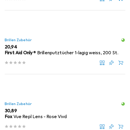
Brillen Zubehör
EUR
20,94
First Aid Only
® Brillenputztücher 1-lagig weiss, 200 St.
Brillen Zubehör
EUR
30,89
Fox
Vue Repl Lens - Rose Vivd