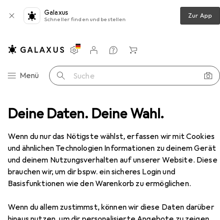
Galaxus
Zur App
Schneller finden und bestellen
Einstellungen
Kundenkonto
Vergleichslisten
Merklisten
Warenkorb
Navigation nach Kategorien
Menü
Suche
ires
Deine Daten. Deine Wahl.
Sonnenbrille
Urban Classics 112 Sunglasses UC
Zubehör
Wenn du nur das Nötigste wählst, erfassen wir mit Cookies
und ähnlichen Technologien Informationen zu deinem Gerät
und deinem Nutzungsverhalten auf unserer Website. Diese
Urban Classics
112 Sunglasses UC
brauchen wir, um dir bspw. ein sicheres Login und
Basisfunktionen wie den Warenkorb zu ermöglichen.
Wenn du allem zustimmst, können wir diese Daten darüber
hinaus nutzen, um dir personalisierte Angebote zu zeigen,