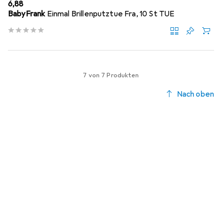
EUR
6,88
BabyFrank
Einmal Brillenputztue Fra, 10 St TUE
7 von 7 Produkten
Nach oben