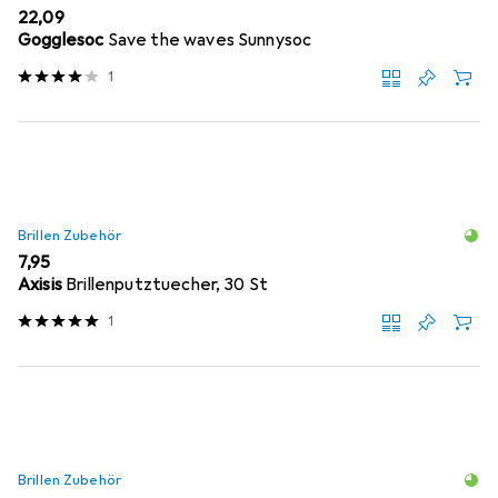
EUR
22,09
Gogglesoc
Save the waves Sunnysoc
1
Brillen Zubehör
EUR
7,95
Axisis
Brillenputztuecher, 30 St
1
Brillen Zubehör