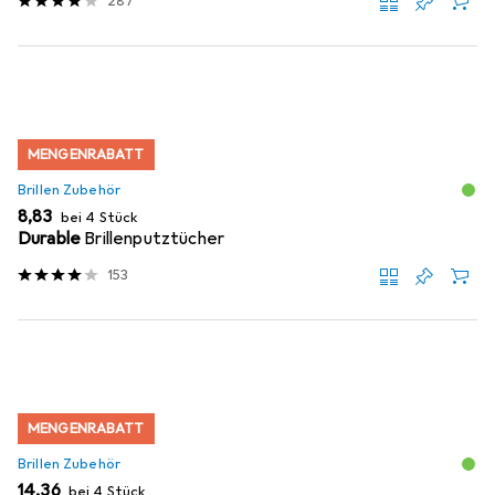
287
MENGENRABATT
Brillen Zubehör
EUR
8,83
bei 4 Stück
Durable
Brillenputztücher
153
MENGENRABATT
Brillen Zubehör
EUR
14,36
bei 4 Stück