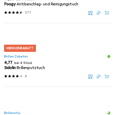
Foogy
Antibeschlag- und Reinigungstuch
577
MENGENRABATT
Brillen Zubehör
EUR
4,77
bei 4 Stück
Sidolin
Brillenputztuch
8
Brillenetui