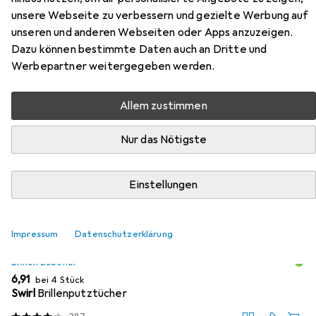
unsere Webseite zu verbessern und gezielte Werbung auf
Zubehör für Urban Classics 112
unseren und anderen Webseiten oder Apps anzuzeigen.
Dazu können bestimmte Daten auch an Dritte und
Sunglasses UC
Werbepartner weitergegeben werden.
Hier findest du passendes Zubehör zum Produkt Urban
Allem zustimmen
Classics 112 Sunglasses UC aus den Kategorien Brillen
Zubehör und Brillenetui.
Nur das Nötigste
Relevanz
Produktliste
Einstellungen
Impressum
Datenschutzerklärung
MENGENRABATT
Brillen Zubehör
EUR
6,91
bei 4 Stück
Swirl
Brillenputztücher